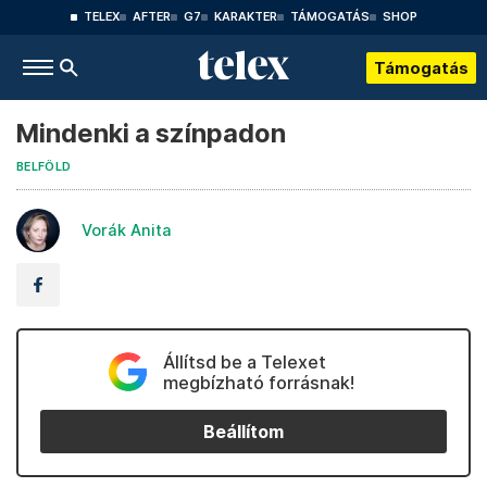
TELEX
AFTER
G7
KARAKTER
TÁMOGATÁS
SHOP
Támogatás
Mindenki a színpadon
BELFÖLD
Vorák Anita
Állítsd be a Telexet
megbízható forrásnak!
Beállítom