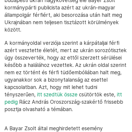
budapesti ukrán nagykövetség elé Bayer Zsolt
kormánypárti publicista azért az ukrán-magyar
állampolgár férfiért, aki besorozása után halt meg
Ukrajnában nem teljesen tisztázott körülmények
között.
A kormányoldal verziója szerint a kárpátaljai férfi
azért vesztette életét, mert az ukrán sorozótisztek
úgy összeverték, hogy az ettől szerzett sérülései
később a halálához vezettek. Az ukrán oldal szerint
nem ez történt és férfi tüdőembóliában halt meg,
ugyanakkor sok a bizonytalanság az esettel
kapcsolatban. Azt, hogy mit lehet tudni
tényszerűen,
itt szedtük össze
csütörtök este,
itt
pedig
Rácz András Oroszország-szakértő frissebb
posztja olvasható a témában.
A Bayar Zsolt által meghirdetett esemény