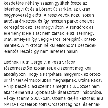
kezdetére néhány százan gyűltek össze az
Istenhegyi út és a Lóránt út sarkán, az ukrán
nagykövetség előtt. A résztvevők közül sokan
autóval érkeztek és így hosszan parkolóhelyet
keresgéltek az Istenhegyi úton. A rendőrök az
esemény ideje alatt nem zárták le az Istenhegyi
utat, amelyen így végig városi terepjárók jöttek-
mennek. A mikrofon nélkül elmondott beszédek
jelentős részét így nem lehetett hallani.
Elsőnek Huth Gergely, a Pesti Srácok
főszerkesztője szólalt fel, aki szerint meg kell
akadályozni, hogy a kárpátaljai magyarok az orosz-
ukrán testvérháborúban meghaljanak. Utána Rákay
Philip beszélt, aki szerint a meghalt S. József nem
akart elmenni a „globalisták által szított” háborúba.
Rákay szerint 2008-ban, Obama idején kezdték el a
NATO-t közelebb tolni Oroszország hoz, és ennek