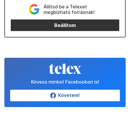
Állítsd be a Telexet
megbízható forrásnak!
Beállítom
Kövess minket Facebookon is!
Követem!