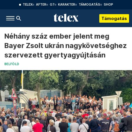
TELEX
AFTER
G7
KARAKTER
TÁMOGATÁS
SHOP
Támogatás
Néhány száz ember jelent meg
Bayer Zsolt ukrán nagykövetséghez
szervezett gyertyagyújtásán
BELFÖLD