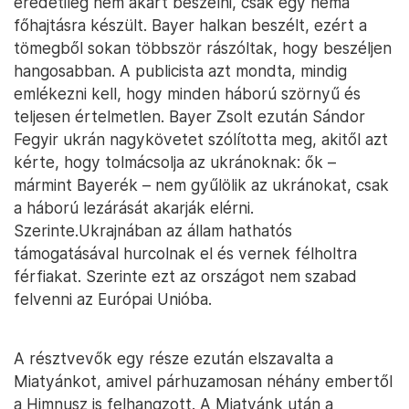
eredetileg nem akart beszélni, csak egy néma
főhajtásra készült. Bayer halkan beszélt, ezért a
tömegből sokan többször rászóltak, hogy beszéljen
hangosabban. A publicista azt mondta, mindig
emlékezni kell, hogy minden háború szörnyű és
teljesen értelmetlen. Bayer Zsolt ezután Sándor
Fegyir ukrán nagykövetet szólította meg, akitől azt
kérte, hogy tolmácsolja az ukránoknak: ők –
mármint Bayerék – nem gyűlölik az ukránokat, csak
a háború lezárását akarják elérni.
Szerinte.Ukrajnában az állam hathatós
támogatásával hurcolnak el és vernek félholtra
férfiakat. Szerinte ezt az országot nem szabad
felvenni az Európai Unióba.
A résztvevők egy része ezután elszavalta a
Miatyánkot, amivel párhuzamosan néhány embertől
a Himnusz is felhangzott. A Miatyánk után a