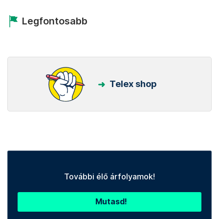
Legfontosabb
Telex shop
További élő árfolyamok!
Mutasd!