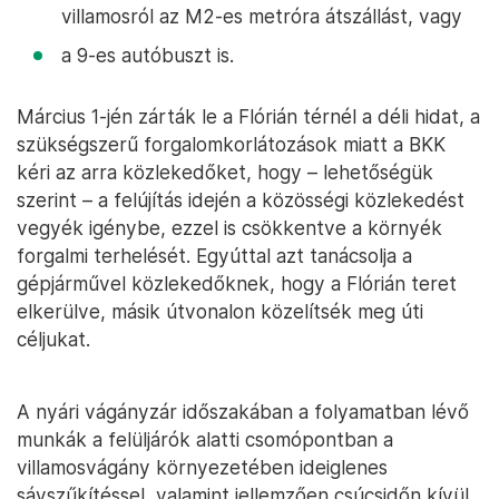
villamosról az M2-es metróra átszállást, vagy
a 9-es autóbuszt is.
Március 1-jén zárták le a Flórián térnél a déli hidat, a
szükségszerű forgalomkorlátozások miatt a BKK
kéri az arra közlekedőket, hogy – lehetőségük
szerint – a felújítás idején a közösségi közlekedést
vegyék igénybe, ezzel is csökkentve a környék
forgalmi terhelését. Egyúttal azt tanácsolja a
gépjárművel közlekedőknek, hogy a Flórián teret
elkerülve, másik útvonalon közelítsék meg úti
céljukat.
A nyári vágányzár időszakában a folyamatban lévő
munkák a felüljárók alatti csomópontban a
villamosvágány környezetében ideiglenes
sávszűkítéssel, valamint jellemzően csúcsidőn kívül