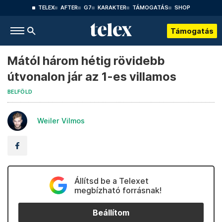
TELEX
AFTER
G7
KARAKTER
TÁMOGATÁS
SHOP
Támogatás
Mától három hétig rövidebb
útvonalon jár az 1-es villamos
BELFÖLD
Weiler Vilmos
Állítsd be a Telexet
megbízható forrásnak!
Beállítom