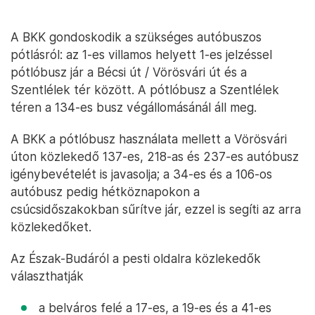
A BKK gondoskodik a szükséges autóbuszos
pótlásról: az 1-es villamos helyett 1-es jelzéssel
pótlóbusz jár a Bécsi út / Vörösvári út és a
Szentlélek tér között. A pótlóbusz a Szentlélek
téren a 134-es busz végállomásánál áll meg.
A BKK a pótlóbusz használata mellett a Vörösvári
úton közlekedő 137-es, 218-as és 237-es autóbusz
igénybevételét is javasolja; a 34-es és a 106-os
autóbusz pedig hétköznapokon a
csúcsidőszakokban sűrítve jár, ezzel is segíti az arra
közlekedőket.
Az Észak-Budáról a pesti oldalra közlekedők
választhatják
a belváros felé a 17-es, a 19-es és a 41-es