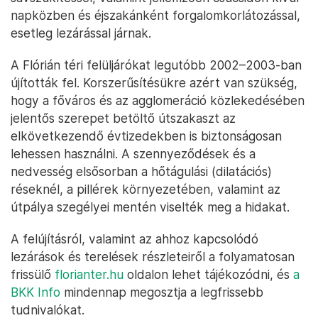
napközben és éjszakánként forgalomkorlátozással,
esetleg lezárással járnak.
A Flórián téri felüljárókat legutóbb 2002–2003-ban
újították fel. Korszerűsítésükre azért van szükség,
hogy a főváros és az agglomeráció közlekedésében
jelentős szerepet betöltő útszakaszt az
elkövetkezendő évtizedekben is biztonságosan
lehessen használni. A szennyeződések és a
nedvesség elsősorban a hőtágulási (dilatációs)
réseknél, a pillérek környezetében, valamint az
útpálya szegélyei mentén viselték meg a hidakat.
A felújításról, valamint az ahhoz kapcsolódó
lezárások és terelések részleteiről a folyamatosan
frissülő
florianter.hu
oldalon lehet tájékozódni, és
a
BKK Info
mindennap megosztja a legfrissebb
tudnivalókat.