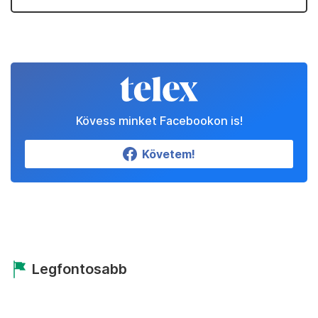
Kövess minket Facebookon is!
Követem!
Legfontosabb