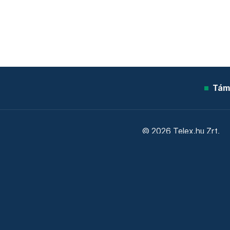
Tám
© 2026 Telex.hu Zrt.
Sütitájékoztató