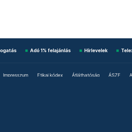
ogatás
Adó 1% felajánlás
Hírlevelek
Tele
Impresszum
Etikai kódex
Átláthatóság
ÁSZF
A
Süti beállítások
Szabályzatok
Kommentelési szabály