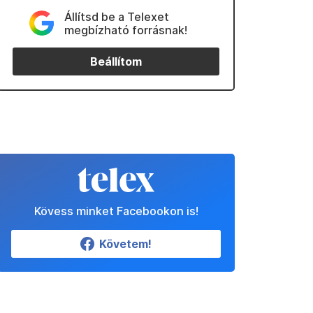
Állítsd be a Telexet
megbízható forrásnak!
Beállítom
Kövess minket Facebookon is!
Követem!