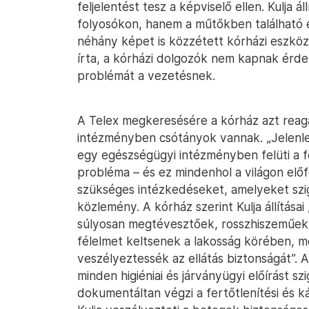
feljelentést tesz a képviselő ellen. Kulja á
folyosókon, hanem a műtőkben található 
néhány képet is közzétett kórházi eszköz
írta, a kórházi dolgozók nem kapnak érdem
problémát a vezetésnek.
A Telex megkeresésére a kórház azt reagált
intézményben csótányok vannak. „Jelenle
egy egészségügyi intézményben felüti a f
probléma – és ez mindenhol a világon előf
szükséges intézkedéseket, amelyeket szig
közlemény. A kórház szerint Kulja állítása
súlyosan megtévesztőek, rosszhiszeműek, 
félelmet keltsenek a lakosság körében, m
veszélyeztessék az ellátás biztonságát”.
minden higiéniai és járványügyi előírást s
dokumentáltan végzi a fertőtlenítési és ká