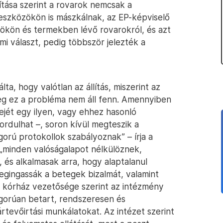
llítása szerint a rovarok nemcsak a
eszközökön is mászkálnak, az EP-képviselő
ökön és termekben lévő rovarokról, és azt
i választ, pedig többször jelezték a
a, hogy valótlan az állítás, miszerint az
g ez a probléma nem áll fenn. Amennyiben
ejét egy ilyen, vagy ehhez hasonló
ordulhat –, soron kívül megteszik a
orú protokollok szabályoznak” – írja a
i „minden valóságalapot nélkülöznek,
és alkalmasak arra, hogy alaptalanul
egingassák a betegek bizalmát, valamint
 A kórház vezetősége szerint az intézmény
zigorúan betart, rendszeresen és
rtevőirtási munkálatokat. Az intézet szerint