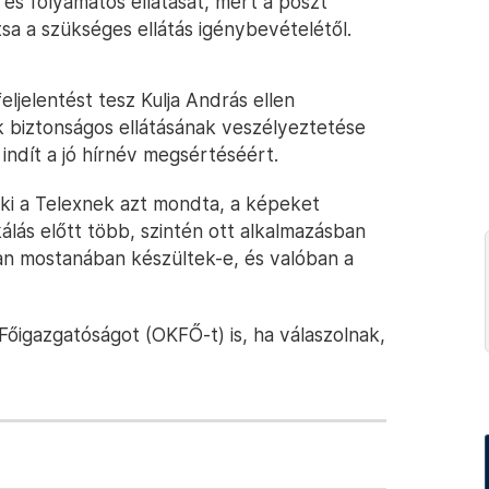
 és folyamatos ellátását, mert a poszt
tsa a szükséges ellátás igénybevételétől.
ljelentést tesz Kulja András ellen
k biztonságos ellátásának veszélyeztetése
is indít a jó hírnév megsértéséért.
 aki a Telexnek azt mondta, a képeket
álás előtt több, szintén ott alkalmazásban
an mostanában készültek-e, és valóban a
őigazgatóságot (OKFŐ-t) is, ha válaszolnak,