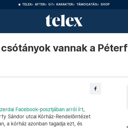
TELEX
AFTER
G7
KARAKTER
TÁMOGATÁS
SHOP
t csótányok vannak a Péter
szerdai Facebook-posztjában arról írt
,
rfy Sándor utcai Kórház-Rendelőintézet
n, a kórház azonban tagadja ezt, és