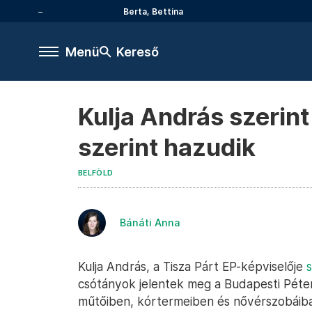
Berta, Bettina
Menü
Kereső
Kulja András szerin
szerint hazudik
BELFÖLD
Bánáti Anna
Kulja András, a Tisza Párt EP-képviselője
csótányok jelentek meg a Budapesti Péte
műtőiben, kórtermeiben és nővérszobáiba