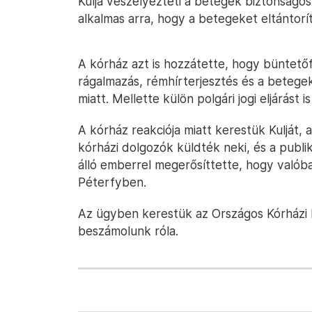
Kulja veszélyezteti a betegek biztonságos
alkalmas arra, hogy a betegeket eltántorí
A kórház azt is hozzátette, hogy büntetőfe
rágalmazás, rémhírterjesztés és a betege
miatt. Mellette külön polgári jogi eljárást 
A kórház reakciója miatt kerestük Kulját,
kórházi dolgozók küldték neki, és a publik
álló emberrel megerősíttette, hogy valób
Péterfyben.
Az ügyben kerestük az Országos Kórházi F
beszámolunk róla.