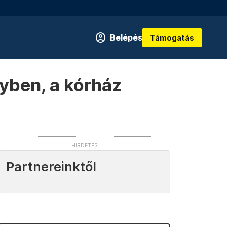
Belépés
Támogatás
fyben, a kórház
Partnereinktől