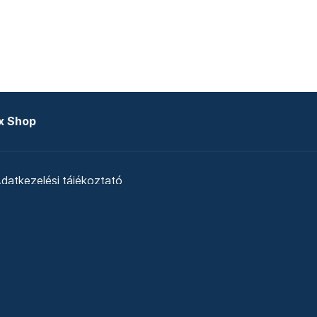
x Shop
datkezelési tájékoztató
zat
Telex Sales