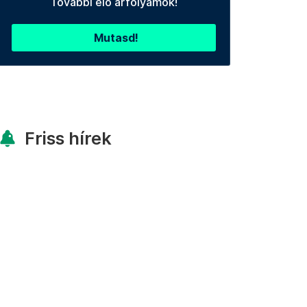
További élő árfolyamok!
Mutasd!
Friss hírek