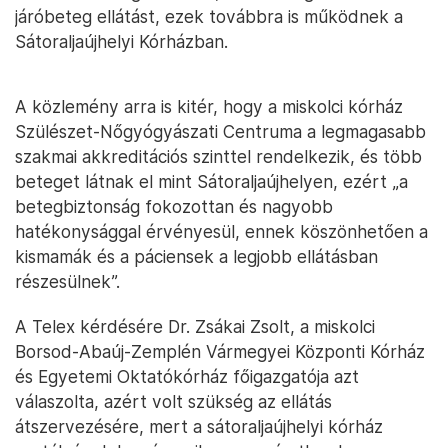
járóbeteg ellátást, ezek továbbra is működnek a
Sátoraljaújhelyi Kórházban.
A közlemény arra is kitér, hogy a miskolci kórház
Szülészet-Nőgyógyászati Centruma a legmagasabb
szakmai akkreditációs szinttel rendelkezik, és több
beteget látnak el mint Sátoraljaújhelyen, ezért „a
betegbiztonság fokozottan és nagyobb
hatékonysággal érvényesül, ennek köszönhetően a
kismamák és a páciensek a legjobb ellátásban
részesülnek”.
A Telex kérdésére Dr. Zsákai Zsolt, a miskolci
Borsod-Abaúj-Zemplén Vármegyei Központi Kórház
és Egyetemi Oktatókórház főigazgatója azt
válaszolta, azért volt szükség az ellátás
átszervezésére, mert a sátoraljaújhelyi kórház