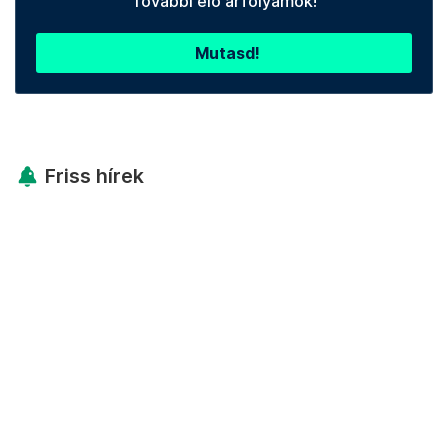
További élő árfolyamok!
Mutasd!
Friss hírek