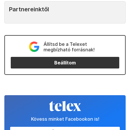
Partnereinktől
Állítsd be a Telexet
megbízható forrásnak!
Beállítom
Kövess minket Facebookon is!