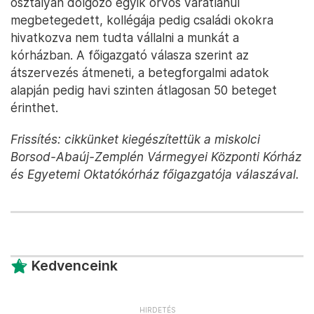
osztályán dolgozó egyik orvos váratlanul
megbetegedett, kollégája pedig családi okokra
hivatkozva nem tudta vállalni a munkát a
kórházban. A főigazgató válasza szerint az
átszervezés átmeneti, a betegforgalmi adatok
alapján pedig havi szinten átlagosan 50 beteget
érinthet.
Frissítés: cikkünket kiegészítettük a miskolci
Borsod-Abaúj-Zemplén Vármegyei Központi Kórház
és Egyetemi Oktatókórház főigazgatója válaszával.
Kedvenceink