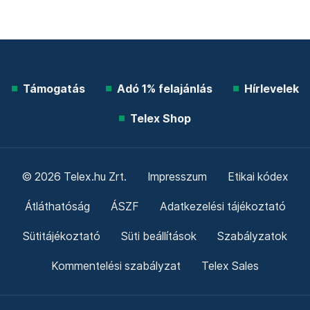
Támogatás
Adó 1% felajánlás
Hírlevelek
Telex Shop
© 2026 Telex.hu Zrt.
Impresszum
Etikai kódex
Átláthatóság
ÁSZF
Adatkezelési tájékoztató
Sütitájékoztató
Süti beállítások
Szabályzatok
Kommentelési szabályzat
Telex Sales