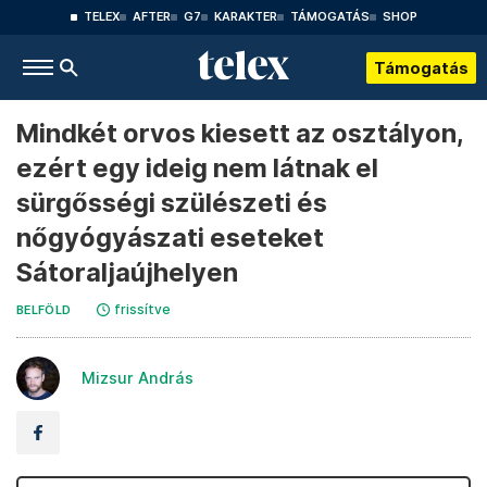
TELEX
AFTER
G7
KARAKTER
TÁMOGATÁS
SHOP
Támogatás
Mindkét orvos kiesett az osztályon,
ezért egy ideig nem látnak el
sürgősségi szülészeti és
nőgyógyászati eseteket
Sátoraljaújhelyen
frissítve
BELFÖLD
Mizsur András