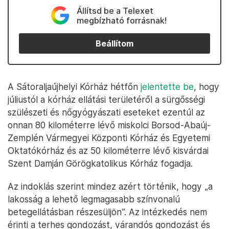
Állítsd be a Telexet
megbízható forrásnak!
Beállítom
A Sátoraljaújhelyi Kórház hétfőn
jelentette be
, hogy
júliustól a kórház ellátási területéről a sürgősségi
szülészeti és nőgyógyászati eseteket ezentúl az
onnan 80 kilométerre lévő miskolci Borsod-Abaúj-
Zemplén Vármegyei Központi Kórház és Egyetemi
Oktatókórház és az 50 kilométerre lévő kisvárdai
Szent Damján Görögkatolikus Kórház fogadja.
Az indoklás szerint mindez azért történik, hogy „a
lakosság a lehető legmagasabb színvonalú
betegellátásban részesüljön”. Az intézkedés nem
érinti a terhes gondozást, várandós gondozást és