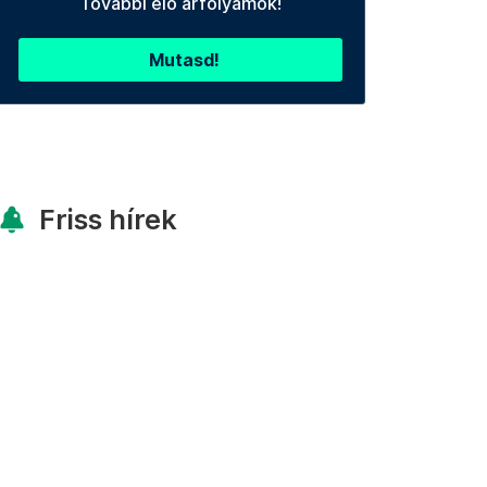
További élő árfolyamok!
Mutasd!
Friss hírek