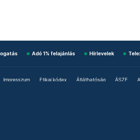
ogatás
Adó 1% felajánlás
Hírlevelek
Tele
Impresszum
Etikai kódex
Átláthatóság
ÁSZF
A
Süti beállítások
Szabályzatok
Kommentelési szabály