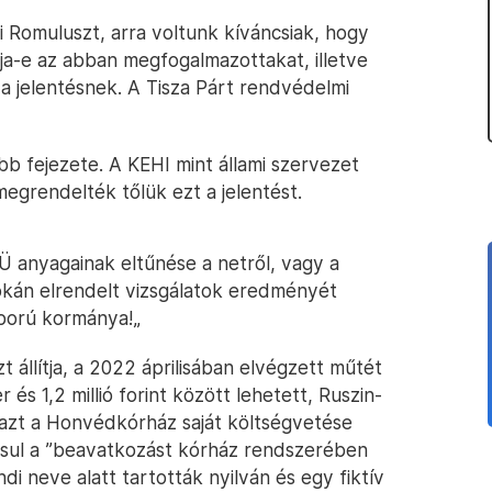
 Romuluszt, arra voltunk kíváncsiak, hogy
tja-e az abban megfogalmazottakat, illetve
 a jelentésnek. A Tisza Párt rendvédelmi
b fejezete. A KEHI mint állami szervezet
megrendelték tőlük ezt a jelentést.
Ü anyagainak eltűnése a netről, vagy a
okán elrendelt vizsgálatok eredményét
ború kormánya!„
t állítja, a 2022 áprilisában elvégzett műtét
r és 1,2 millió forint között lehetett, Ruszin-
, azt a Honvédkórház saját költségvetése
dásul a ”beavatkozást kórház rendszerében
di neve alatt tartották nyilván és egy fiktív