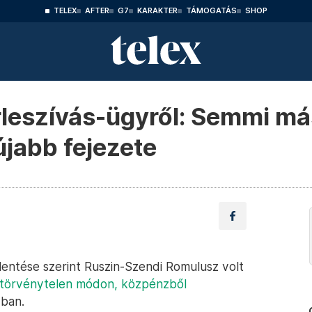
TELEX
AFTER
G7
KARAKTER
TÁMOGATÁS
SHOP
rleszívás-ügyről: Semmi má
újabb fejezete
elentése szerint Ruszin-Szendi Romulusz volt
törvénytelen módon, közpénzből
ban.