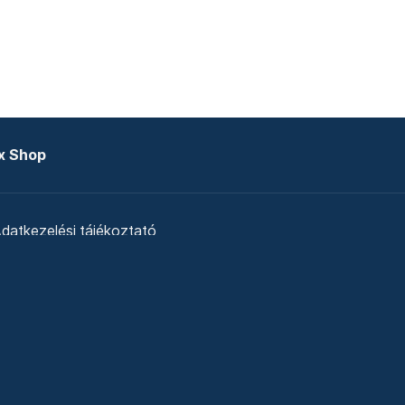
x Shop
datkezelési tájékoztató
zat
Telex Sales