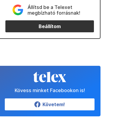
Állítsd be a Telexet
megbízható forrásnak!
Beállítom
Kövess minket Facebookon is!
Követem!