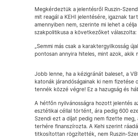
Megkérdeztük a jelentésről Ruszin-Szendi
mit reagál a KEHI jelentésére, igaznak tar
amennyiben nem, szerinte mi lehet a célja
szakpolitikusa a következőket válaszolta:
„Semmi más csak a karaktergyilkosság újab
pontosan annyira hiteles, mint azok, akik 
Jobb lenne, ha a kézigránát baleset, a VB
katonák járandóságainak ki nem fizetése 
tennék közzé végre! Ez a hazugság és há
A hétfőn nyilvánosságra hozott jelentés az
esztétikai céllal történt, ára pedig 600 eze
Szendi ezt a díjat pedig nem fizette meg
terhére finanszírozta. A Kehi szerint ráa
titkosítottan rögzítették, nem Ruszin-Szen