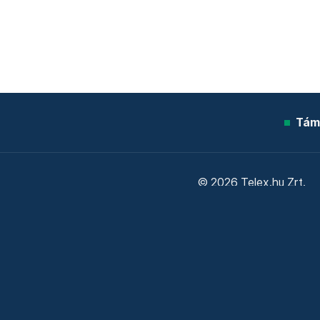
Tám
© 2026 Telex.hu Zrt.
Sütitájékoztató