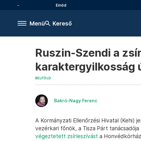
Emőd
Menü
Kereső
Ruszin-Szendi a zsí
karaktergyilkosság 
BELFÖLD
Bakró-Nagy Ferenc
A Kormányzati Ellenőrzési Hivatal (Kehi) j
vezérkari főnök, a Tisza Párt tanácsadója
végeztetett zsírleszívást
a Honvédkórház