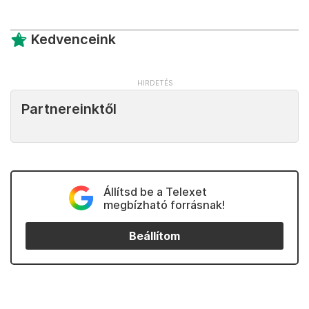
Kedvenceink
Partnereinktől
Állítsd be a Telexet
megbízható forrásnak!
Beállítom