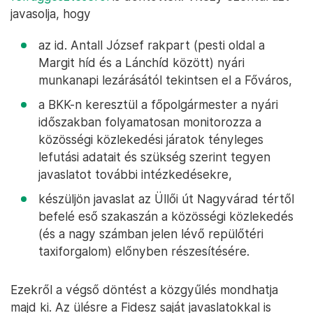
javasolja, hogy
az id. Antall József rakpart (pesti oldal a
Margit híd és a Lánchíd között) nyári
munkanapi lezárásától tekintsen el a Főváros,
a BKK-n keresztül a főpolgármester a nyári
időszakban folyamatosan monitorozza a
közösségi közlekedési járatok tényleges
lefutási adatait és szükség szerint tegyen
javaslatot további intézkedésekre,
készüljön javaslat az Üllői út Nagyvárad tértől
befelé eső szakaszán a közösségi közlekedés
(és a nagy számban jelen lévő repülőtéri
taxiforgalom) előnyben részesítésére.
Ezekről a végső döntést a közgyűlés mondhatja
majd ki. Az ülésre a Fidesz saját javaslatokkal is