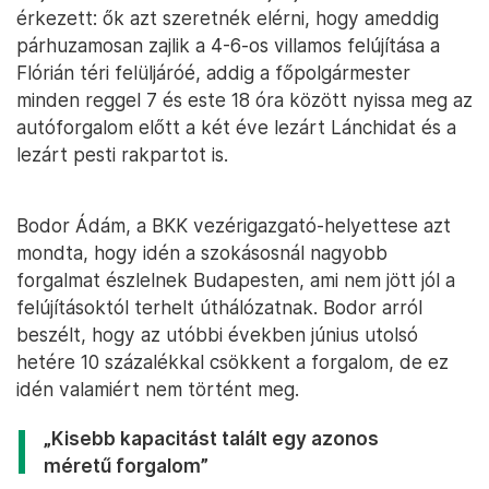
érkezett: ők azt szeretnék elérni, hogy ameddig
párhuzamosan zajlik a 4-6-os villamos felújítása a
Flórián téri felüljáróé, addig a főpolgármester
minden reggel 7 és este 18 óra között nyissa meg az
autóforgalom előtt a két éve lezárt Lánchidat és a
lezárt pesti rakpartot is.
Bodor Ádám, a BKK vezérigazgató-helyettese azt
mondta, hogy idén a szokásosnál nagyobb
forgalmat észlelnek Budapesten, ami nem jött jól a
felújításoktól terhelt úthálózatnak. Bodor arról
beszélt, hogy az utóbbi években június utolsó
hetére 10 százalékkal csökkent a forgalom, de ez
idén valamiért nem történt meg.
„Kisebb kapacitást talált egy azonos
méretű forgalom”