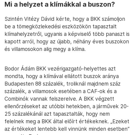
Mi a helyzet a klímákkal a buszon?
Szintén Vitézy Dávid kérte, hogy a BKK számoljon
be a tömegközlekedési eszközökön tapasztalt
klímahelyzetről, ugyanis a képviselő több panaszt is
kapott arról, hogy az újabb, néhány éves buszokon
és villamosokon alig megy a klíma.
Bodor Ádám BKK vezérigazgató-helyettes azt
mondta, hogy a klímával ellátott buszok aránya
Budapesten 88 százalék, troliknál majdnem száz
százalék, a villamosok esetében a CAF-ok és a
Combinók vannak felszerelve. A BKK végzett
ellenőrzéseket az utóbbi hetekben, a járművek 20-
25 százalékánál azt tapasztalták, hogy nem
felelnek meg a BKK által előírt értékeknek. „Ezeket
az értékeket lentebb kell vinnünk minden esetben”