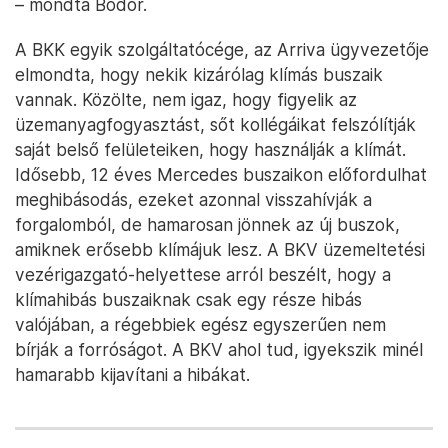
– mondta Bodor.
A BKK egyik szolgáltatócége, az Arriva ügyvezetője
elmondta, hogy nekik kizárólag klímás buszaik
vannak. Közölte, nem igaz, hogy figyelik az
üzemanyagfogyasztást, sőt kollégáikat felszólítják
saját belső felületeiken, hogy használják a klímát.
Idősebb, 12 éves Mercedes buszaikon előfordulhat
meghibásodás, ezeket azonnal visszahívják a
forgalomból, de hamarosan jönnek az új buszok,
amiknek erősebb klímájuk lesz. A BKV üzemeltetési
vezérigazgató-helyettese arról beszélt, hogy a
klímahibás buszaiknak csak egy része hibás
valójában, a régebbiek egész egyszerűen nem
bírják a forróságot. A BKV ahol tud, igyekszik minél
hamarabb kijavítani a hibákat.