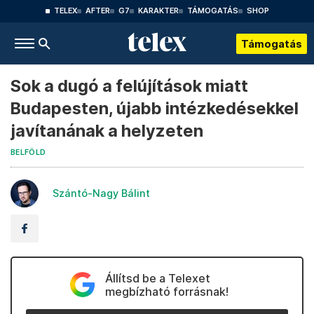
TELEX
AFTER
G7
KARAKTER
TÁMOGATÁS
SHOP
Támogatás
Sok a dugó a felújítások miatt
Budapesten, újabb intézkedésekkel
javítanának a helyzeten
BELFÖLD
Szántó-Nagy Bálint
Állítsd be a Telexet
megbízható forrásnak!