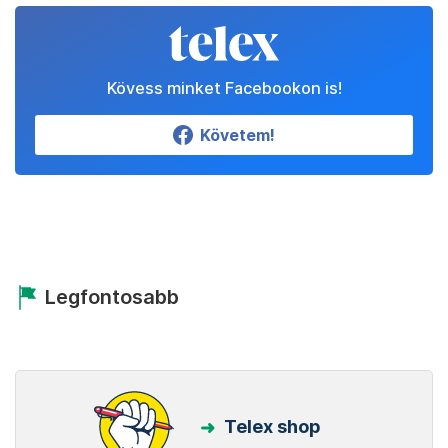
Kövess minket Facebookon is!
Követem!
Legfontosabb
Telex shop