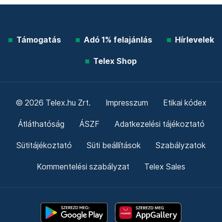
Támogatás
Adó 1% felajánlás
Hírlevelek
Telex Shop
© 2026 Telex.hu Zrt.
Impresszum
Etikai kódex
Átláthatóság
ÁSZF
Adatkezelési tájékoztató
Sütitájékoztató
Süti beállítások
Szabályzatok
Kommentelési szabályzat
Telex Sales