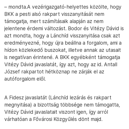
– mondta.A vezérigazgató-helyettes közölte, hogy
BKK a pesti alsó rakpart visszanyitását nem
támogatja, mert számításaik alapján az nem
jelentene érdemi változást. Bodor és Vitézy Dávid is
azt mondta, hogy a Lánchíd visszanyitása csak azt
eredményezné, hogy újra beállna a forgalom, ami a
hídon közlekedő buszokat, illetve annak az utasait
is negatívan érintené. A BKK egyébként támogatja
Vitézy Dávid javaslatát, így azt, hogy az id. Antall
József rakpartot hétköznap ne zárják el az
autóforgalom elől.
A Fidesz javaslatát (Lánchíd lezárás és rakpart
megnyitása) a bizottság többsége nem támogatta,
Vitézy Dávid javaslatait viszont igen, így arról
várhatóan a Fővárosi Közgyűlés dönt majd.