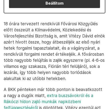
Beállítom
18 órára tervezett rendkívüli Fővárosi Közgyűlés
előtt összeült a Klímavédelmi, Közlekedési és
Városfejlesztési Bizottság is, amit Vitézy Dávid elnök
azért hívott össze, hogy átbeszéljék az első nyári
hetek forgalmi tapasztalatait, és a vágányzárat, a
rendkívüli forgalmi rendet értékeljék. A fővárosban
több nagyobb felújítás is zajlik egyszerre (pl. 4-6-os
villamos egy szakasza, Flórián téri felüljáró), sok a
lezárás, így több helyen nagyobb torlódások
alakultak ki az utóbbi hetekben.
A BKK pénteken már több ponton is beavatkozott
a nagy a dugók miatt,
extra buszsávokról és a
Rákóczi hídon zajló munkák napközbeni
felfüggesztéséről
is döntöttek. Vitézy ezentúl azt