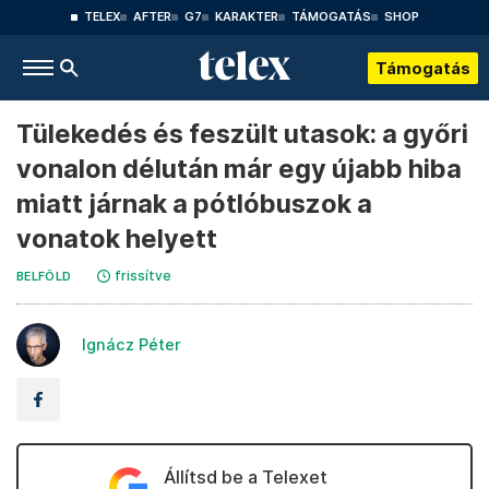
TELEX
AFTER
G7
KARAKTER
TÁMOGATÁS
SHOP
Támogatás
Tülekedés és feszült utasok: a győri
vonalon délután már egy újabb hiba
miatt járnak a pótlóbuszok a
vonatok helyett
frissítve
BELFÖLD
Ignácz Péter
Állítsd be a Telexet