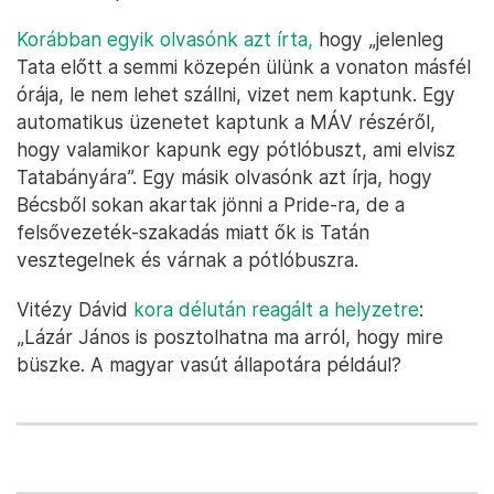
Korábban egyik olvasónk azt írta,
hogy „jelenleg
Tata előtt a semmi közepén ülünk a vonaton másfél
órája, le nem lehet szállni, vizet nem kaptunk. Egy
automatikus üzenetet kaptunk a MÁV részéről,
hogy valamikor kapunk egy pótlóbuszt, ami elvisz
Tatabányára”. Egy másik olvasónk azt írja, hogy
Bécsből sokan akartak jönni a Pride-ra, de a
felsővezeték-szakadás miatt ők is Tatán
vesztegelnek és várnak a pótlóbuszra.
Vitézy Dávid
kora délután reagált a helyzetre
:
„Lázár János is posztolhatna ma arról, hogy mire
büszke. A magyar vasút állapotára például?