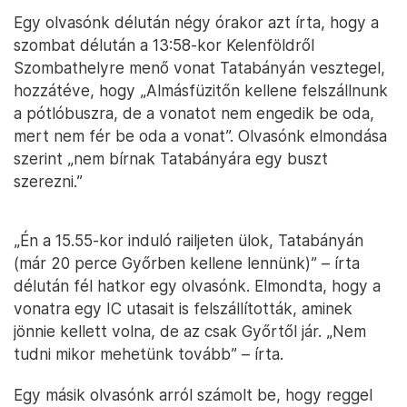
Egy olvasónk délután négy órakor azt írta, hogy a
szombat délután a 13:58-kor Kelenföldről
Szombathelyre menő vonat Tatabányán vesztegel,
hozzátéve, hogy „Almásfüzitőn kellene felszállnunk
a pótlóbuszra, de a vonatot nem engedik be oda,
mert nem fér be oda a vonat”. Olvasónk elmondása
szerint „nem bírnak Tatabányára egy buszt
szerezni.”
„Én a 15.55-kor induló railjeten ülok, Tatabányán
(már 20 perce Győrben kellene lennünk)” – írta
délután fél hatkor egy olvasónk. Elmondta, hogy a
vonatra egy IC utasait is felszállították, aminek
jönnie kellett volna, de az csak Győrtől jár. „Nem
tudni mikor mehetünk tovább” – írta.
Egy másik olvasónk arról számolt be, hogy reggel