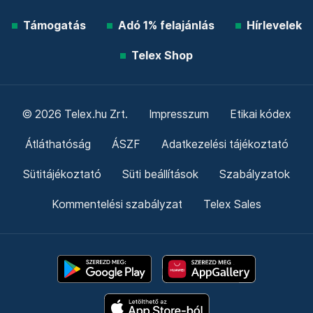
Támogatás
Adó 1% felajánlás
Hírlevelek
Telex Shop
© 2026 Telex.hu Zrt.
Impresszum
Etikai kódex
Átláthatóság
ÁSZF
Adatkezelési tájékoztató
Sütitájékoztató
Süti beállítások
Szabályzatok
Kommentelési szabályzat
Telex Sales