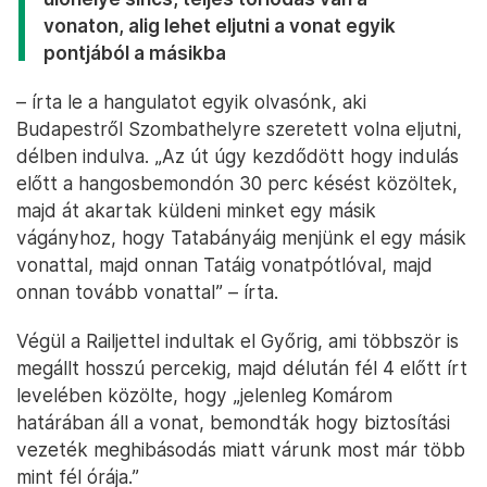
vonaton, alig lehet eljutni a vonat egyik
pontjából a másikba
– írta le a hangulatot egyik olvasónk, aki
Budapestről Szombathelyre szeretett volna eljutni,
délben indulva. „Az út úgy kezdődött hogy indulás
előtt a hangosbemondón 30 perc késést közöltek,
majd át akartak küldeni minket egy másik
vágányhoz, hogy Tatabányáig menjünk el egy másik
vonattal, majd onnan Tatáig vonatpótlóval, majd
onnan tovább vonattal” – írta.
Végül a Railjettel indultak el Győrig, ami többször is
megállt hosszú percekig, majd délután fél 4 előtt írt
levelében közölte, hogy „jelenleg Komárom
határában áll a vonat, bemondták hogy biztosítási
vezeték meghibásodás miatt várunk most már több
mint fél órája.”