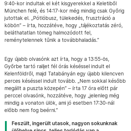
9:40-kor indultak el két kisgyerekkel a Keletiből
München felé, és 14:17-kor még mindig csak Győrig
jutottak el. „Pótlóbusz, tülekedés, frusztráció a
köbön” – írta, hozzátéve, hogy „tájékoztatás zéró,
beláthatatlan tömeg halmozódott fel,
reménytelennek tűnik a továbbhaladás.”
Egy újabb olvasónk azt írta, hogy a 13:55-ös,
Győrbe tartó railjet fél órás késéssel indult el
Kelenföldről, majd Tatabányán egy újabb kilencven
perces késéssel indult tovább. „Nem sokkal később
megállt a puszta közepén” – írta 17 óra előtt pár
perccel olvasónk, hozzátéve, hogy „jelenleg még
mindig a vonaton ülök, ami jó esetben 17:30-nál
előbb nem fog beérni.”
Feszült, ingerült utasok, nagyon sokunknak
ülőhelye sincs, teljes torlódás van a