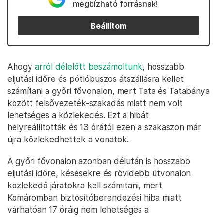
megbízható forrásnak!
Beállítom
Ahogy
arról délelőtt beszámoltunk
, hosszabb
eljutási időre és pótlóbuszos átszállásra kellet
számítani a győri fővonalon, mert Tata és Tatabánya
között felsővezeték-szakadás miatt nem volt
lehetséges a közlekedés. Ezt a hibát
helyreállították és 13 órától ezen a szakaszon már
újra közlekedhettek a vonatok.
A győri fővonalon azonban délután is hosszabb
eljutási időre, késésekre és rövidebb útvonalon
közlekedő járatokra kell számítani, mert
Komáromban biztosítóberendezési hiba miatt
várhatóan 17 óráig nem lehetséges a