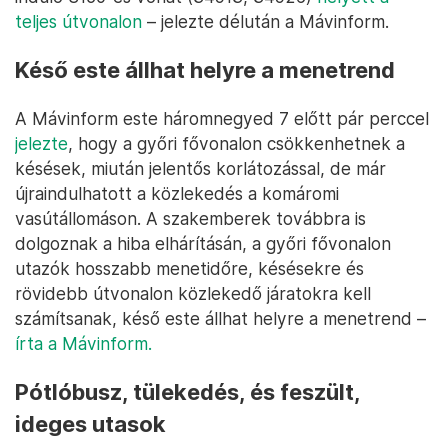
teljes útvonalon
– jelezte délután a Mávinform.
Késő este állhat helyre a menetrend
A Mávinform este háromnegyed 7 előtt pár perccel
jelezte
, hogy a győri fővonalon csökkenhetnek a
késések, miután jelentős korlátozással, de már
újraindulhatott a közlekedés a komáromi
vasútállomáson. A szakemberek továbbra is
dolgoznak a hiba elhárításán, a győri fővonalon
utazók hosszabb menetidőre, késésekre és
rövidebb útvonalon közlekedő járatokra kell
számítsanak, késő este állhat helyre a menetrend –
írta a Mávinform.
Pótlóbusz, tülekedés, és feszült,
ideges utasok