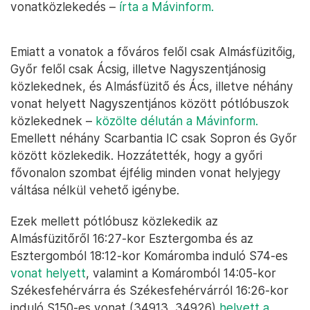
vonatközlekedés –
írta a Mávinform.
Emiatt a vonatok a főváros felől csak Almásfüzitőig,
Győr felől csak Ácsig, illetve Nagyszentjánosig
közlekednek, és Almásfüzitő és Ács, illetve néhány
vonat helyett Nagyszentjános között pótlóbuszok
közlekednek –
közölte délután a Mávinform.
Emellett néhány Scarbantia IC csak Sopron és Győr
között közlekedik. Hozzátették, hogy a győri
fővonalon szombat éjfélig minden vonat helyjegy
váltása nélkül vehető igénybe.
Ezek mellett pótlóbusz közlekedik az
Almásfüzitőről 16:27-kor Esztergomba és az
Esztergomból 18:12-kor Komáromba induló S74-es
vonat helyett
, valamint a Komáromból 14:05-kor
Székesfehérvárra és Székesfehérvárról 16:26-kor
induló S150-es vonat (34913, 34926)
helyett a