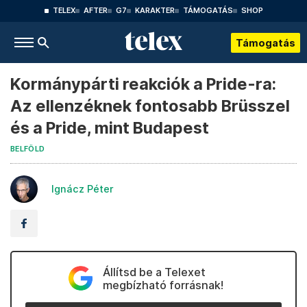
TELEX
AFTER
G7
KARAKTER
TÁMOGATÁS
SHOP
Támogatás
Kormánypárti reakciók a Pride-ra:
Az ellenzéknek fontosabb Brüsszel
és a Pride, mint Budapest
BELFÖLD
Ignácz Péter
Állítsd be a Telexet
megbízható forrásnak!