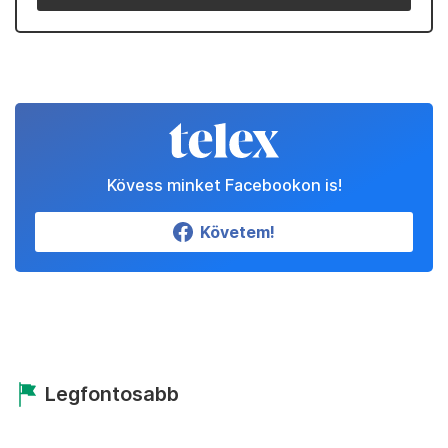
Kövess minket Facebookon is!
Követem!
Legfontosabb