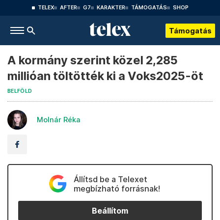
TELEX
AFTER
G7
KARAKTER
TÁMOGATÁS
SHOP
Támogatás
A kormány szerint közel 2,285
millióan töltötték ki a Voks2025-öt
BELFÖLD
Molnár Réka
Állítsd be a Telexet
megbízható forrásnak!
Beállítom