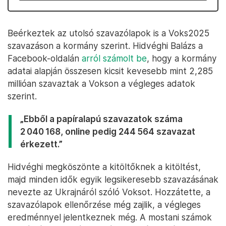
Beérkeztek az utolsó szavazólapok is a Voks2025
szavazáson a kormány szerint. Hidvéghi Balázs a
Facebook-oldalán
arról számolt be
, hogy a kormány
adatai alapján összesen kicsit kevesebb mint 2,285
millióan szavaztak a Vokson a végleges adatok
szerint.
„Ebből a papíralapú szavazatok száma
2 040 168, online pedig 244 564 szavazat
érkezett.”
Hidvéghi megköszönte a kitöltőknek a kitöltést,
majd minden idők egyik legsikeresebb szavazásának
nevezte az Ukrajnáról szóló Voksot. Hozzátette, a
szavazólapok ellenőrzése még zajlik, a végleges
eredménnyel jelentkeznek még. A mostani számok