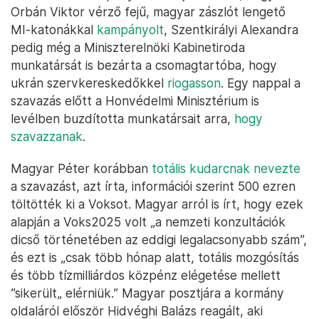
Orbán Viktor vérző fejű, magyar zászlót lengető
MI-katonákkal
kampányolt
, Szentkirályi Alexandra
pedig még a Miniszterelnöki Kabinetiroda
munkatársát is bezárta a csomagtartóba, hogy
ukrán szervkereskedőkkel
riogasson
. Egy nappal a
szavazás előtt a Honvédelmi Minisztérium is
levélben buzdította munkatársait arra,
hogy
szavazzanak
.
Magyar Péter korábban
totális kudarcnak nevezte
a szavazást, azt írta, információi szerint 500 ezren
töltötték ki a Voksot. Magyar arról is írt, hogy ezek
alapján a Voks2025 volt „a nemzeti konzultációk
dicső történetében az eddigi legalacsonyabb szám”,
és ezt is „csak több hónap alatt, totális mozgósítás
és több tízmilliárdos közpénz elégetése mellett
”sikerült„ elérniük.” Magyar posztjára a kormány
oldaláról először Hidvéghi Balázs reagált, aki