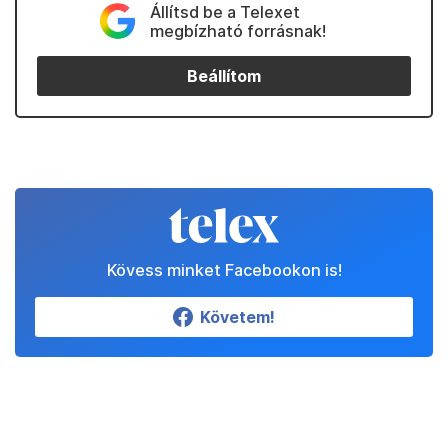
Állítsd be a Telexet
megbízható forrásnak!
Beállítom
Kövess minket Facebookon is!
Követem!