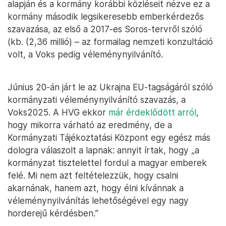
alapján és a kormány korábbi közléseit nézve ez a
kormány második legsikeresebb emberkérdezős
szavazása, az első a 2017-es Soros-tervről szóló
(kb. (2,36 millió) – az formailag nemzeti konzultáció
volt, a Voks pedig véleménynyilvánító.
Június 20-án járt le az Ukrajna EU-tagságáról szóló
kormányzati véleménynyilvánító szavazás, a
Voks2025. A HVG ekkor
már érdeklődött arról
,
hogy mikorra várható az eredmény, de a
Kormányzati Tájékoztatási Központ egy egész más
dologra válaszolt a lapnak: annyit írtak, hogy „a
kormányzat tisztelettel fordul a magyar emberek
felé. Mi nem azt feltételezzük, hogy csalni
akarnának, hanem azt, hogy élni kívánnak a
véleménynyilvánítás lehetőségével egy nagy
horderejű kérdésben.”