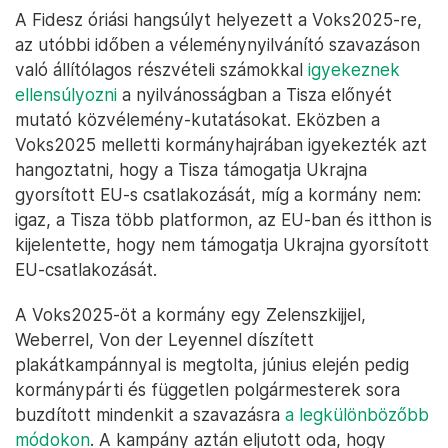
A Fidesz óriási hangsúlyt helyezett a Voks2025-re,
az utóbbi időben a véleménynyilvánító szavazáson
való állítólagos részvételi számokkal
igyekeznek
ellensúlyozni
a nyilvánosságban a Tisza előnyét
mutató közvélemény-kutatásokat. Eközben a
Voks2025 melletti kormányhajrában igyekezték azt
hangoztatni, hogy a Tisza támogatja Ukrajna
gyorsított EU-s csatlakozását, míg a kormány nem:
igaz, a Tisza több platformon, az EU-ban és itthon is
kijelentette, hogy nem támogatja Ukrajna gyorsított
EU-csatlakozását.
A Voks2025-öt a kormány egy Zelenszkijjel,
Weberrel, Von der Leyennel díszített
plakátkampánnyal is megtolta, június elején pedig
kormánypárti és független polgármesterek sora
buzdított mindenkit a szavazásra
a legkülönbözőbb
módokon
. A kampány aztán eljutott oda, hogy