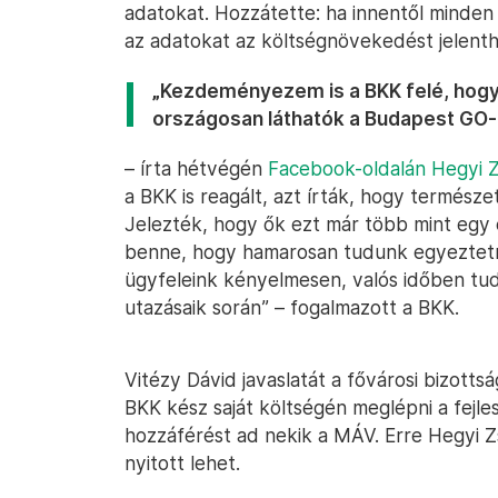
adatokat. Hozzátette: ha innentől minde
az adatokat az költségnövekedést jelenth
„Kezdeményezem is a BKK felé, hogy
országosan láthatók a Budapest GO
– írta hétvégén
Facebook-oldalán Hegyi 
a BKK is reagált, azt írták, hogy termés
Jelezték, hogy ők ezt már több mint eg
benne, hogy hamarosan tudunk egyeztetni 
ügyfeleink kényelmesen, valós időben tu
utazásaik során” – fogalmazott a BKK.
Vitézy Dávid javaslatát a fővárosi bizott
BKK kész saját költségén meglépni a fejle
hozzáférést ad nekik a MÁV. Erre Hegyi Z
nyitott lehet.