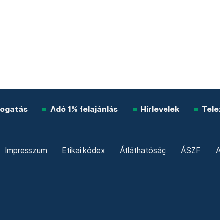
ogatás
Adó 1% felajánlás
Hírlevelek
Tele
Impresszum
Etikai kódex
Átláthatóság
ÁSZF
A
Süti beállítások
Szabályzatok
Kommentelési szabály