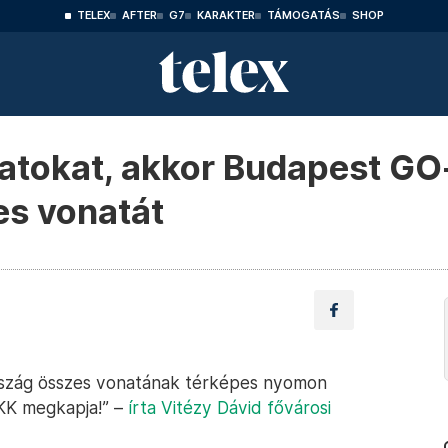
TELEX
AFTER
G7
KARAKTER
TÁMOGATÁS
SHOP
tokat, akkor Budapest GO-
es vonatát
szág összes vonatának térképes nyomon
BKK megkapja!” –
írta Vitézy Dávid fővárosi