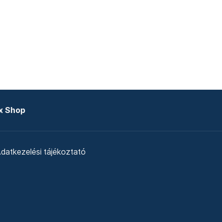
x Shop
datkezelési tájékoztató
zat
Telex Sales