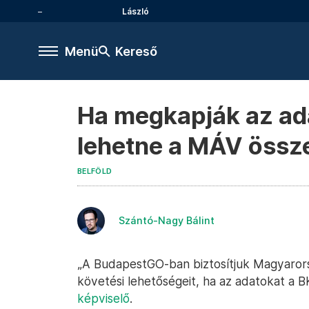
László
Menü
Kereső
Ha megkapják az ada
lehetne a MÁV össz
BELFÖLD
Szántó-Nagy Bálint
„A BudapestGO-ban biztosítjuk Magyaror
követési lehetőségeit, ha az adatokat a 
képviselő
.