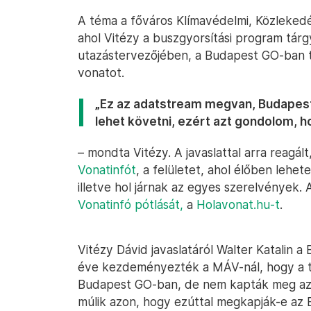
A téma a főváros Klímavédelmi, Közlekedési
ahol Vitézy a buszgyorsítási program tárg
utazástervezőjében, a Budapest GO-ban t
vonatot.
„Ez az adatstream megvan, Budapestr
lehet követni, ezért azt gondolom, 
– mondta Vitézy. A javaslattal arra reagá
Vonatinfót
, a felületet, ahol élőben lehet
illetve hol járnak az egyes szerelvények. 
Vonatinfó pótlását,
a
Holavonat.hu
-t
.
Vitézy Dávid javaslatáról Walter Katalin 
éve kezdeményezték a MÁV-nál, hogy a te
Budapest GO-ban, de nem kapták meg az a
múlik azon, hogy ezúttal megkapják-e az