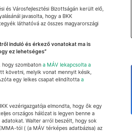
 és Városfejlesztési Bizottságán került elő,
yalásánál javasolta, hogy a BKK
egyék láthatóvá az összes magyarországi
ől induló és érkező vonatokat ma is
hogy ez lehetséges”
lt, hogy szombaton
a MÁV lekapcsolta a
ett követni, melyik vonat mennyit késik,
Azóta egy lelkes csapat elindította
a
a BKK vezérigazgatója elmondta, hogy ők egy
ljes országos hálózat is legyen benne a
datokat. Walter arról beszélt, hogy sok
 EMMA-tól ( (a MÁV térképes adatbázisa) az