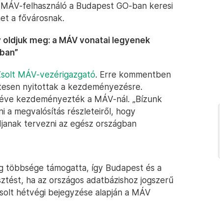
n MÁV-felhasználó a Budapest GO-ban keresi
et a fővárosnak.
 oldjuk meg: a MÁV vonatai legyenek
-ban”
Zsolt MÁV-vezérigazgató
. Erre kommentben
zetesen nyitottak a kezdeményezésre.
y éve kezdeményezték a MÁV-nál. „Bízunk
a megvalósítás részleteiről, hogy
djanak tervezni az egész országban
ság többsége támogatta, így Budapest és a
sztést, ha az országos adatbázishoz jogszerű
solt hétvégi bejegyzése alapján a MÁV