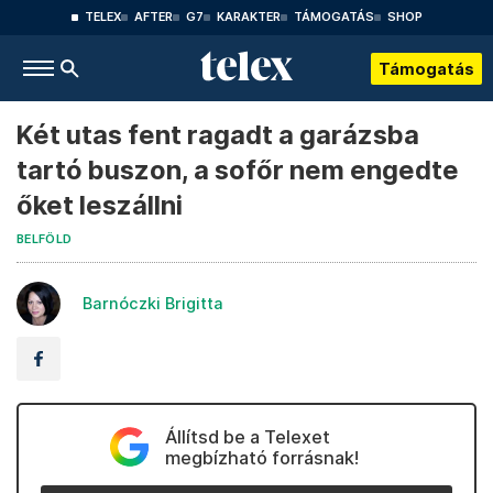
TELEX
AFTER
G7
KARAKTER
TÁMOGATÁS
SHOP
Támogatás
Két utas fent ragadt a garázsba
tartó buszon, a sofőr nem engedte
őket leszállni
BELFÖLD
Barnóczki Brigitta
Állítsd be a Telexet
megbízható forrásnak!