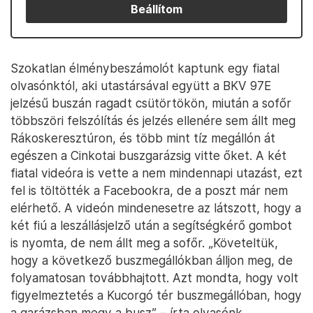
Beállítom
Szokatlan élménybeszámolót kaptunk egy fiatal
olvasónktól, aki utastársával együtt a BKV 97E
jelzésű buszán ragadt csütörtökön, miután a sofőr
többszöri felszólítás és jelzés ellenére sem állt meg
Rákoskeresztúron, és több mint tíz megállón át
egészen a Cinkotai buszgarázsig vitte őket. A két
fiatal videóra is vette a nem mindennapi utazást, ezt
fel is töltötték a Facebookra, de a poszt már nem
elérhető. A videón mindenesetre az látszott, hogy a
két fiú a leszállásjelző után a segítségkérő gombot
is nyomta, de nem állt meg a sofőr. „Követeltük,
hogy a következő buszmegállókban álljon meg, de
folyamatosan továbbhajtott. Azt mondta, hogy volt
figyelmeztetés a Kucorgó tér buszmegállóban, hogy
a garázsban megy a busz” – írta olvasónk.