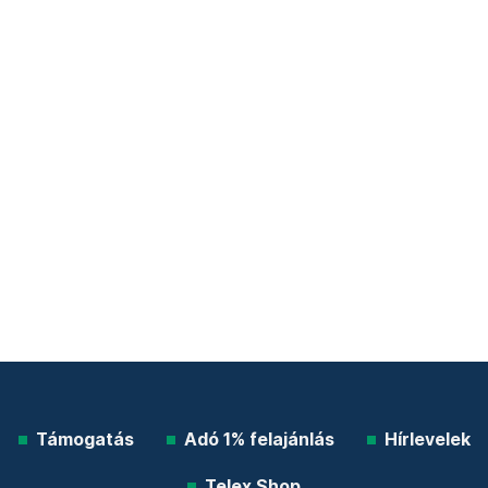
Támogatás
Adó 1% felajánlás
Hírlevelek
Telex Shop