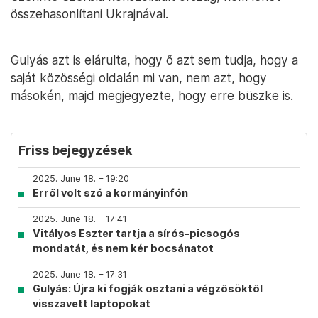
összehasonlítani Ukrajnával.
Gulyás azt is elárulta, hogy ő azt sem tudja, hogy a
saját közösségi oldalán mi van, nem azt, hogy
másokén, majd megjegyezte, hogy erre büszke is.
Friss bejegyzések
2025. June 18. – 19:20
Erről volt szó a kormányinfón
2025. June 18. – 17:41
Vitályos Eszter tartja a sírós-picsogós
mondatát, és nem kér bocsánatot
2025. June 18. – 17:31
Gulyás: Újra ki fogják osztani a végzősöktől
visszavett laptopokat