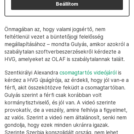
Beállítom
Önmagában az, hogy valami jogsértő, nem
feltétlenül vezet a büntetőjogi felelősség
megállapításához – mondta Gulyás, amikor azokról a
szabálytalan szoftverbeszerzésekről kérdezte a
HVG, amelyeket az OLAF is szabálytalannak talált.
Szentkirályi Alexandra
csomagtartós videójáról
is
kérdez a HVG újságírója, az érdekli, hogy jól van-e a
férfi, akit összekötözve feküdt a csomagtartóban.
Gulyás szerint a férfi csak korábban volt
kormánytisztviselő, és jól van. A videó szerinte
provokatív, de a veszély, amire felhívja a figyelmet,
az valós. Szerint a videó nem általánosít, senki nem
gondolja, hogy ezek minden ukránra igazak.
Szerinte Szerbia konszolidált ország, nem lehet