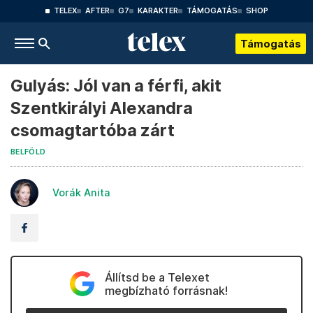
TELEX
AFTER
G7
KARAKTER
TÁMOGATÁS
SHOP
Támogatás
Gulyás: Jól van a férfi, akit
Szentkirályi Alexandra
csomagtartóba zárt
BELFÖLD
Vorák Anita
Állítsd be a Telexet
megbízható forrásnak!