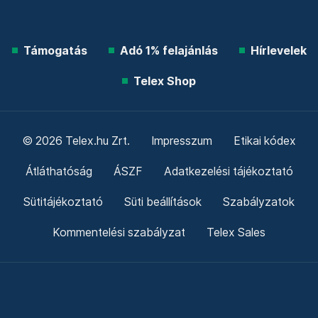
Támogatás
Adó 1% felajánlás
Hírlevelek
Telex Shop
© 2026 Telex.hu Zrt.
Impresszum
Etikai kódex
Átláthatóság
ÁSZF
Adatkezelési tájékoztató
Sütitájékoztató
Süti beállítások
Szabályzatok
Kommentelési szabályzat
Telex Sales