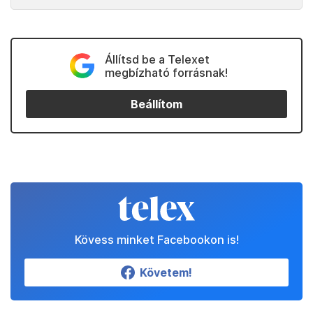
Állítsd be a Telexet
megbízható forrásnak!
Beállítom
Kövess minket Facebookon is!
Követem!