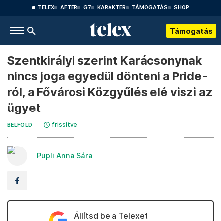
TELEX
AFTER
G7
KARAKTER
TÁMOGATÁS
SHOP
Támogatás
Szentkirályi szerint Karácsonynak
nincs joga egyedül dönteni a Pride-
ról, a Fővárosi Közgyűlés elé viszi az
ügyet
frissítve
BELFÖLD
Pupli Anna Sára
Állítsd be a Telexet