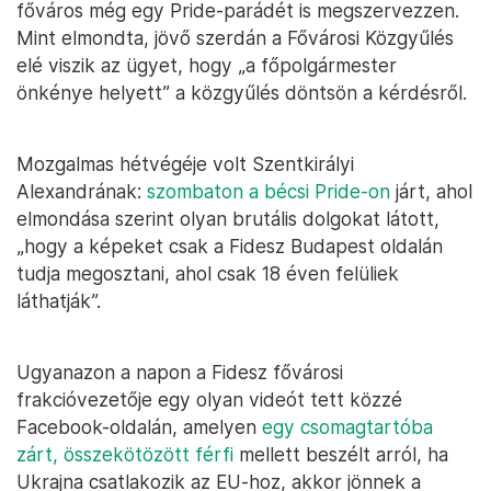
főváros még egy Pride-parádét is megszervezzen.
Mint elmondta, jövő szerdán a Fővárosi Közgyűlés
elé viszik az ügyet, hogy „a főpolgármester
önkénye helyett” a közgyűlés döntsön a kérdésről.
Mozgalmas hétvégéje volt Szentkirályi
Alexandrának:
szombaton a bécsi Pride-on
járt, ahol
elmondása szerint olyan brutális dolgokat látott,
„hogy a képeket csak a Fidesz Budapest oldalán
tudja megosztani, ahol csak 18 éven felüliek
láthatják”.
Ugyanazon a napon a Fidesz fővárosi
frakcióvezetője egy olyan videót tett közzé
Facebook-oldalán, amelyen
egy csomagtartóba
zárt, összekötözött férfi
mellett beszélt arról, ha
Ukrajna csatlakozik az EU-hoz, akkor jönnek a