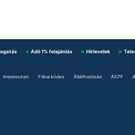
ogatás
Adó 1% felajánlás
Hírlevelek
Tele
Impresszum
Etikai kódex
Átláthatóság
ÁSZF
A
Süti beállítások
Szabályzatok
Kommentelési szabály