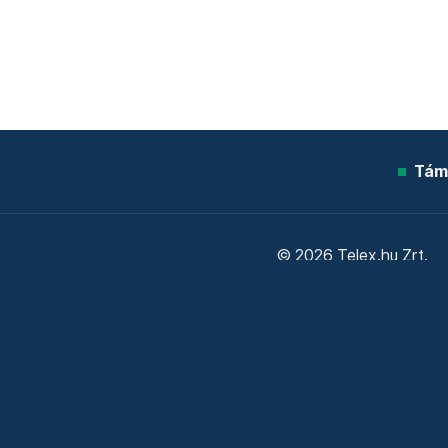
Tám
© 2026 Telex.hu Zrt.
Sütitájékoztató