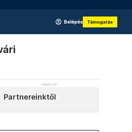
Belépés
Támogatás
vári
Partnereinktől