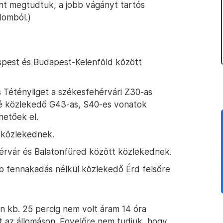
t megtudtuk, a jobb vágányt tartós
lomból.)
pest és Budapest-Kelenföld között
s Tétényliget a székesfehérvári Z30-as
elé közlekedő G43-as, S40-es vonatok
hetőek el.
 közlekednek.
érvár és Balatonfüred között közlekednek.
b fennakadás nélkül közlekedő Érd felsőre
n kb. 25 percig nem volt áram 14 óra
t az állomáson. Egyelőre nem tudjuk, hogy