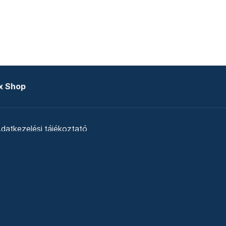
x Shop
datkezelési tájékoztató
zat
Telex Sales