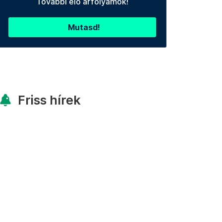
További élő árfolyamok!
Mutasd!
Friss hírek