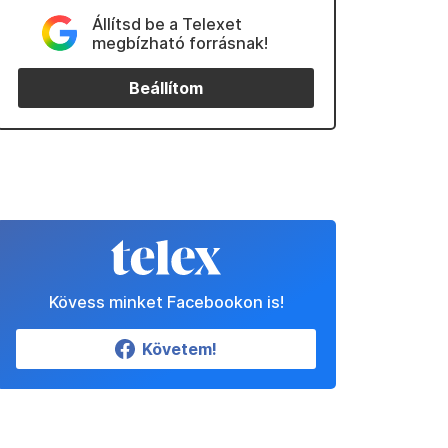
Állítsd be a Telexet
megbízható forrásnak!
Beállítom
Kövess minket Facebookon is!
Követem!