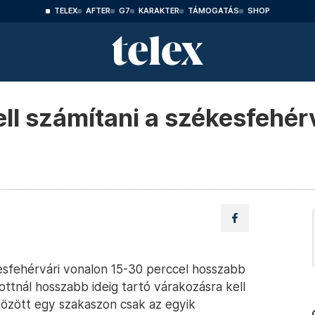
TELEX
AFTER
G7
KARAKTER
TÁMOGATÁS
SHOP
ll számítani a székesfehér
esfehérvári vonalon 15-30 perccel hosszabb
tnál hosszabb ideig tartó várakozásra kell
között egy szakaszon csak az egyik