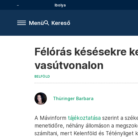
Ibolya
Menü
Kereső
Félórás késésekre ke
vasútvonalon
BELFÖLD
Thüringer Barbara
A Mávinform
tájékoztatása
szerint a szék
menetidőre, néhány állomáson a megszokot
számítani, mert Kelenföld és Tétényliget 