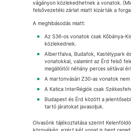
vágányon közlekedhetnek a vonatok. (Min
felsővezetéki zárlat miatt kizárták a forga
A meghibásodás miatt:
Az S36-os vonatok csak Kőbánya-Kis
közlekednek.
Albertfalva, Budafok, Kastélypark é
vonatokkal, valamint az Érd felső f
megállóitól néhány perces sétával ér
A martonvásári Z30-as vonatok nem
A Katica InterRégiók csak Székesfeh
Budapest és Érd között a jelentőseb
tartó járatokat javasoljuk.
Olvasónk tájékoztatása szerint Kelenföldö
környékén, ezért két vonat is bent ragad