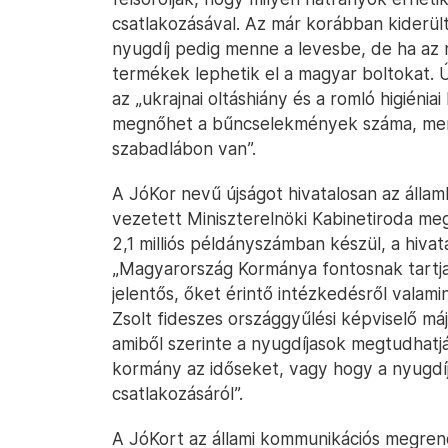
csatlakozásával. Az már korábban kiderült
nyugdíj pedig menne a levesbe, de ha az 
termékek lephetik el a magyar boltokat.
az „ukrajnai oltáshiány és a romló higiéni
megnőhet a bűncselekmények száma, mert
szabadlábon van”.
A JóKor nevű újságot hivatalosan az államk
vezetett Miniszterelnöki Kabinetiroda me
2,1 milliós példányszámban készül, a hiva
„Magyarország Kormánya fontosnak tartja
jelentős, őket érintő intézkedésről valami
Zsolt fideszes országgyűlési képviselő m
amiből szerinte a nyugdíjasok megtudhatják
kormány az időseket, vagy hogy a nyugdí
csatlakozásáról”.
A JóKort az állami kommunikációs megrend