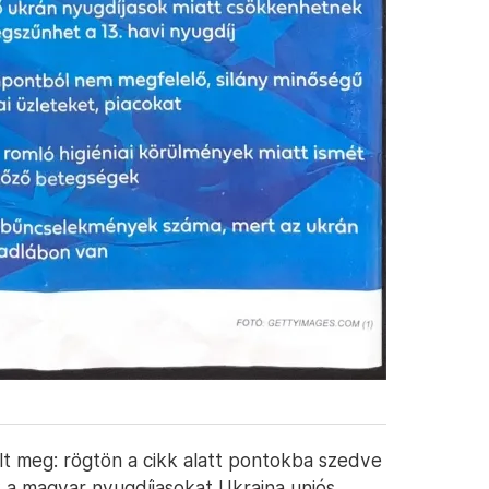
llt meg: rögtön a cikk alatt pontokba szedve
k a magyar nyugdíjasokat Ukrajna uniós