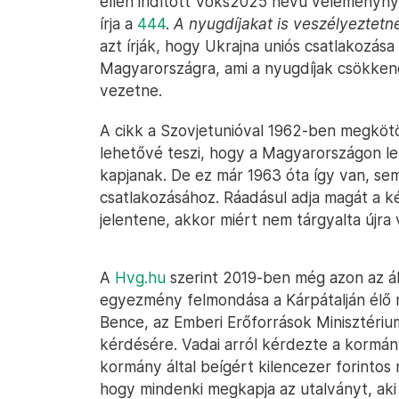
ellen indított Voks2025 nevű véleményny
írja a
444
.
A nyugdíjakat is veszélyeztetn
azt írják, hogy Ukrajna uniós csatlakozása
Magyarországra, ami a nyugdíjak csökken
vezetne.
A cikk a Szovjetunióval 1962-ben megkötö
lehetővé teszi, hogy a Magyarországon l
kapjanak. De ez már 1963 óta így van, se
csatlakozásához. Ráadásul adja magát a 
jelentene, akkor miért nem tárgyalta újra
A
Hvg.hu
szerint 2019-ben még azon az ál
egyezmény felmondása a Kárpátalján élő m
Bence, az Emberi Erőforrások Minisztériu
kérdésére. Vadai arról kérdezte a kormán
kormány által beígért kilencezer forintos r
hogy mindenki megkapja az utalványt, aki