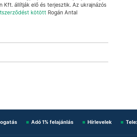
ft. állítják elő és terjesztik. Az ukrajnázós
etszerződést kötött
Rogán Antal
ogatás
Adó 1% felajánlás
Hírlevelek
Tele