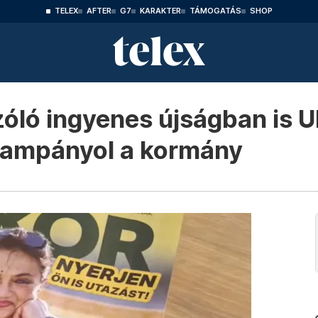
TELEX
AFTER
G7
KARAKTER
TÁMOGATÁS
SHOP
óló ingyenes újságban is U
 kampányol a kormány