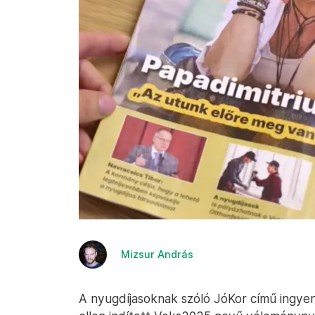
Mizsur András
A nyugdíjasoknak szóló JóKor című ingyen