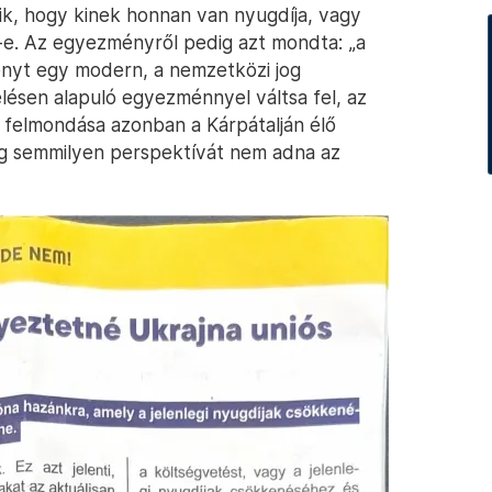
ik, hogy kinek honnan van nyugdíja, vagy
-e. Az egyezményről pedig azt mondta: „a
nyt egy modern, a nemzetközi jog
lésen alapuló egyezménnyel váltsa fel, az
felmondása azonban a Kárpátalján élő
ig semmilyen perspektívát nem adna az