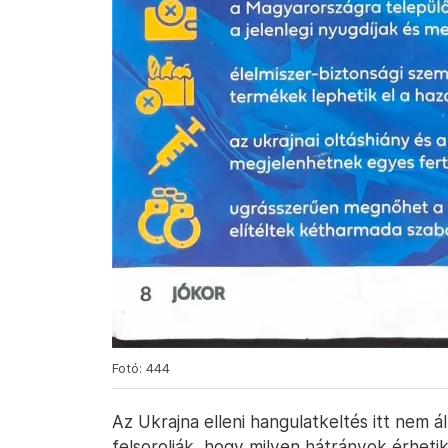
Fotó: 444
Az Ukrajna elleni hangulatkeltés itt nem á
felsorolják, hogy milyen hátrányok érheti