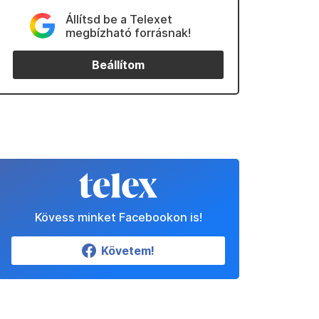
Állítsd be a Telexet
megbízható forrásnak!
Beállítom
Kövess minket Facebookon is!
Követem!