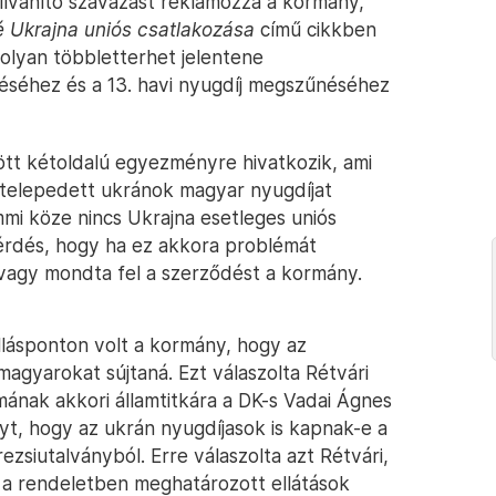
ilvánító szavazást reklámozza a kormány,
é Ukrajna uniós csatlakozása
című cikkben
 olyan többletterhet jelentene
éséhez és a 13. havi nyugdíj megszűnéséhez
tt kétoldalú egyezményre hivatkozik, ami
etelepedett ukránok magyar nyugdíjat
mmi köze nincs Ukrajna esetleges uniós
kérdés, hogy ha ez akkora problémát
 vagy mondta fel a szerződést a kormány.
lásponton volt a kormány, hogy az
agyarokat sújtaná. Ezt válaszolta Rétvári
mának akkori államtitkára a DK-s Vadai Ágnes
yt, hogy az ukrán nyugdíjasok is kapnak-e a
ezsiutalványból. Erre válaszolta azt Rétvári,
 a rendeletben meghatározott ellátások