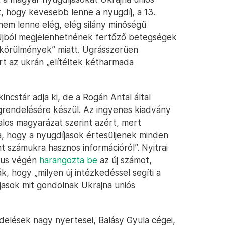
, hogy kevesebb lenne a nyugdíj, a 13.
nem lenne elég, elég silány minőségű
 Újból megjelenhetnének fertőző betegségek
ai körülmények” miatt. Ugrásszerűen
 az ukrán „elítéltek kétharmada
incstár adja ki, de a Rogán Antal által
grendelésére készül. Az ingyenes kiadvány
talos magyarázat szerint azért, mert
, hogy a nyugdíjasok értesüljenek minden
nt számukra hasznos információról”. Nyitrai
ájus végén
harangozta be
az új számot,
, hogy „milyen új intézkedéssel segíti a
jasok mit gondolnak Ukrajna uniós
elések nagy nyertesei, Balásy Gyula cégei,