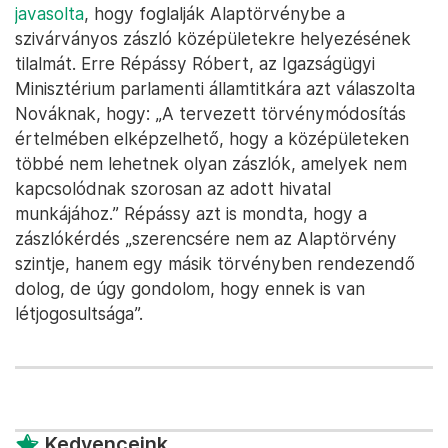
javasolta
, hogy foglalják Alaptörvénybe a
szivárványos zászló középületekre helyezésének
tilalmát. Erre Répássy Róbert, az Igazságügyi
Minisztérium parlamenti államtitkára azt válaszolta
Nováknak, hogy: „A tervezett törvénymódosítás
értelmében elképzelhető, hogy a középületeken
többé nem lehetnek olyan zászlók, amelyek nem
kapcsolódnak szorosan az adott hivatal
munkájához.” Répássy azt is mondta, hogy a
zászlókérdés „szerencsére nem az Alaptörvény
szintje, hanem egy másik törvényben rendezendő
dolog, de úgy gondolom, hogy ennek is van
létjogosultsága”.
Kedvenceink