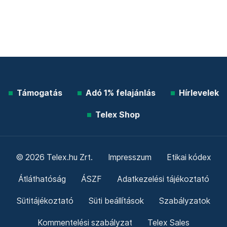
Támogatás
Adó 1% felajánlás
Hírlevelek
Telex Shop
© 2026 Telex.hu Zrt.
Impresszum
Etikai kódex
Átláthatóság
ÁSZF
Adatkezelési tájékoztató
Sütitájékoztató
Süti beállítások
Szabályzatok
Kommentelési szabályzat
Telex Sales