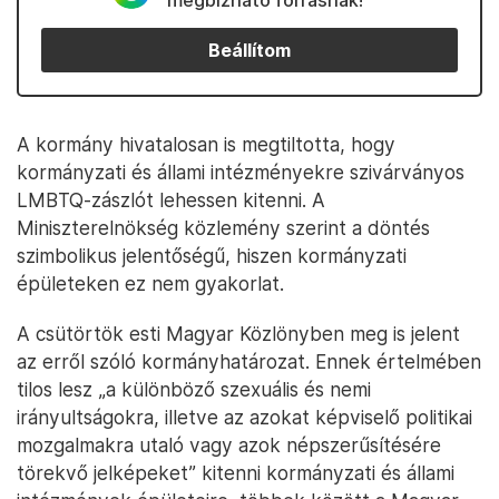
megbízható forrásnak!
Beállítom
A kormány hivatalosan is megtiltotta, hogy
kormányzati és állami intézményekre szivárványos
LMBTQ-zászlót lehessen kitenni. A
Miniszterelnökség közlemény szerint a döntés
szimbolikus jelentőségű, hiszen kormányzati
épületeken ez nem gyakorlat.
A csütörtök esti Magyar Közlönyben meg is jelent
az erről szóló kormányhatározat. Ennek értelmében
tilos lesz „a különböző szexuális és nemi
irányultságokra, illetve az azokat képviselő politikai
mozgalmakra utaló vagy azok népszerűsítésére
törekvő jelképeket” kitenni kormányzati és állami