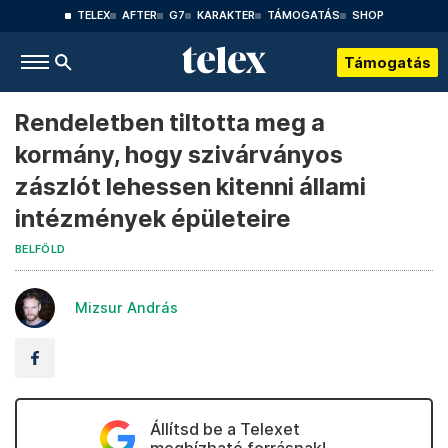
TELEX
AFTER
G7
KARAKTER
TÁMOGATÁS
SHOP
Támogatás
Rendeletben tiltotta meg a
kormány, hogy szivárványos
zászlót lehessen kitenni állami
intézmények épületeire
BELFÖLD
Mizsur András
Állítsd be a Telexet