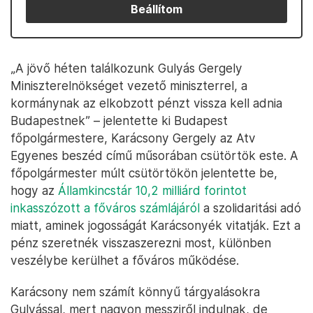
Beállítom
„A jövő héten találkozunk Gulyás Gergely
Miniszterelnökséget vezető miniszterrel, a
kormánynak az elkobzott pénzt vissza kell adnia
Budapestnek” – jelentette ki Budapest
főpolgármestere, Karácsony Gergely az Atv
Egyenes beszéd című műsorában csütörtök este. A
főpolgármester múlt csütörtökön jelentette be,
hogy az
Államkincstár 10,2 milliárd forintot
inkasszózott a főváros számlájáról
a szolidaritási adó
miatt, aminek jogosságát Karácsonyék vitatják. Ezt a
pénz szeretnék visszaszerezni most, különben
veszélybe kerülhet a főváros működése.
Karácsony nem számít könnyű tárgyalásokra
Gulyással, mert nagyon messziről indulnak, de