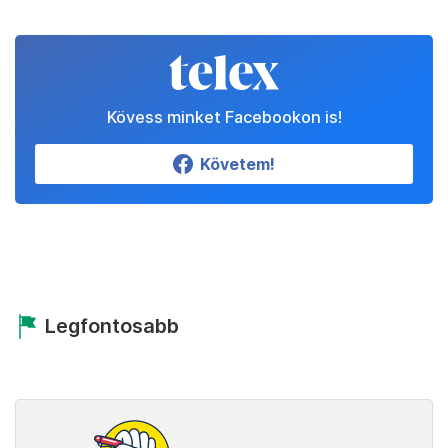
Kövess minket Facebookon is!
Követem!
Legfontosabb