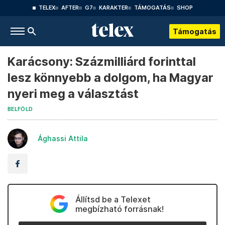
TELEX
AFTER
G7
KARAKTER
TÁMOGATÁS
SHOP
Támogatás
Karácsony: Százmilliárd forinttal
lesz könnyebb a dolgom, ha Magyar
nyeri meg a választást
BELFÖLD
Ághassi Attila
Állítsd be a Telexet
megbízható forrásnak!