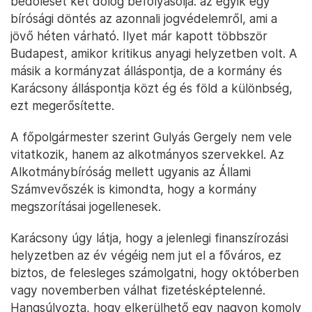
bedőlését két dolog befolyásolja: az egyik egy
bírósági döntés az azonnali jogvédelemről, ami a
jövő héten várható. Ilyet már kapott többször
Budapest, amikor kritikus anyagi helyzetben volt. A
másik a kormányzat álláspontja, de a kormány és
Karácsony álláspontja közt ég és föld a különbség,
ezt megerősítette.
A főpolgármester szerint Gulyás Gergely nem vele
vitatkozik, hanem az alkotmányos szervekkel. Az
Alkotmánybíróság mellett ugyanis az Állami
Számvevőszék is kimondta, hogy a kormány
megszorításai jogellenesek.
Karácsony úgy látja, hogy a jelenlegi finanszírozási
helyzetben az év végéig nem jut el a főváros, ez
biztos, de felesleges számolgatni, hogy októberben
vagy novemberben válhat fizetésképtelenné.
Hangsúlyozta, hogy elkerülhető egy nagyon komoly