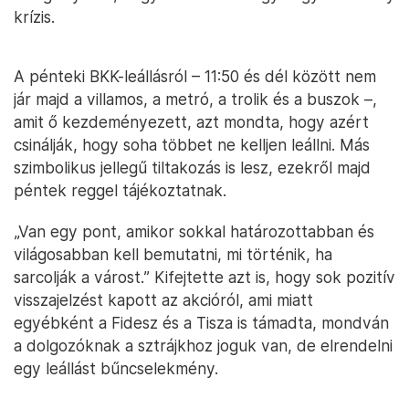
krízis.
A pénteki BKK-leállásról – 11:50 és dél között nem
jár majd a villamos, a metró, a trolik és a buszok –,
amit ő kezdeményezett, azt mondta, hogy azért
csinálják, hogy soha többet ne kelljen leállni. Más
szimbolikus jellegű tiltakozás is lesz, ezekről majd
péntek reggel tájékoztatnak.
„Van egy pont, amikor sokkal határozottabban és
világosabban kell bemutatni, mi történik, ha
sarcolják a várost.” Kifejtette azt is, hogy sok pozitív
visszajelzést kapott az akcióról, ami miatt
egyébként a Fidesz és a Tisza is támadta, mondván
a dolgozóknak a sztrájkhoz joguk van, de elrendelni
egy leállást bűncselekmény.