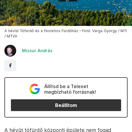
A hévízi Tófürdő és a Festetics Fürdőház – Fotó: Varga György / MTI
/ MTVA
Mizsur András
Állítsd be a Telexet
megbízható forrásnak!
Beállítom
A hévízi tófürdő központi épülete nem fogad