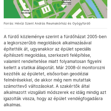
Forrás: Hévízi Szent András Reumakórház és Gyógyfürdő
A fürdő közleménye szerint a fürdőházat 2005-ben
a legkorszerűbb megoldások alkalmazásával
építették át, ugyanakkor az épület speciális
építészeti megoldása, szerkezeti felépítése,
valamint rendeltetése miatt folyamatosan figyelni
kellett a statikai állapotát. Már 2008-ól monitorozni
kezdték az épületet, elsősorban geodéziai
felmérésekkel, de akkor még nem mutattak
számottevő változásokat. A szakértők által
alkalmazott vizsgálati módszerek ez idáig mindig azt
igazolták vissza, hogy az épület vendégfogadásra
alkalmas.