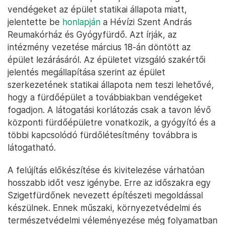
vendégeket az épület statikai állapota miatt,
jelentette be
honlapján
a Hévízi Szent András
Reumakórház és Gyógyfürdő. Azt írják, az
intézmény vezetése március 18-án döntött az
épület lezárásáról. Az épületet vizsgáló szakértői
jelentés megállapítása szerint az épület
szerkezetének statikai állapota nem teszi lehetővé,
hogy a fürdőépület a továbbiakban vendégeket
fogadjon. A látogatási korlátozás csak a tavon lévő
központi fürdőépületre vonatkozik, a gyógyító és a
többi kapcsolódó fürdőlétesítmény továbbra is
látogatható.
A felújítás előkészítése és kivitelezése várhatóan
hosszabb időt vesz igénybe. Erre az időszakra egy
Szigetfürdőnek nevezett építészeti megoldással
készülnek. Ennek műszaki, környezetvédelmi és
természetvédelmi véleményezése még folyamatban