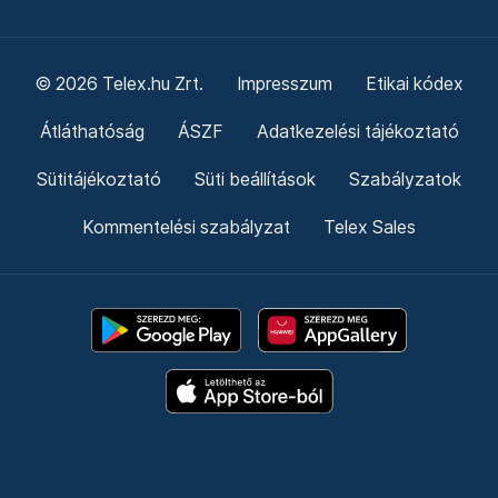
© 2026 Telex.hu Zrt.
Impresszum
Etikai kódex
Átláthatóság
ÁSZF
Adatkezelési tájékoztató
Sütitájékoztató
Süti beállítások
Szabályzatok
Kommentelési szabályzat
Telex Sales