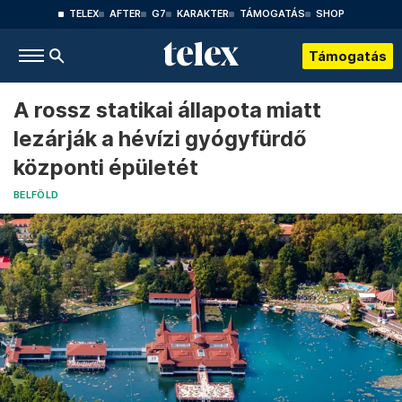
TELEX
AFTER
G7
KARAKTER
TÁMOGATÁS
SHOP
Támogatás
A rossz statikai állapota miatt
lezárják a hévízi gyógyfürdő
központi épületét
BELFÖLD