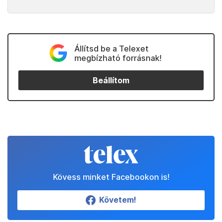
Állítsd be a Telexet
megbízható forrásnak!
Beállítom
Kövess minket Facebookon is!
Követem!