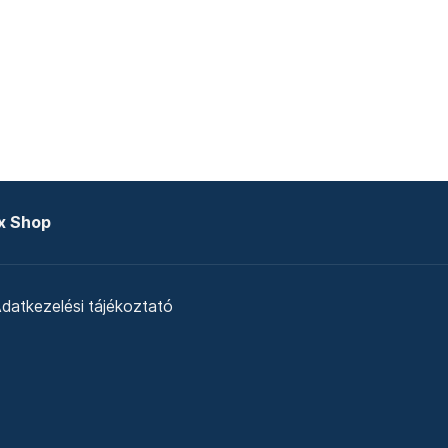
x Shop
datkezelési tájékoztató
zat
Telex Sales