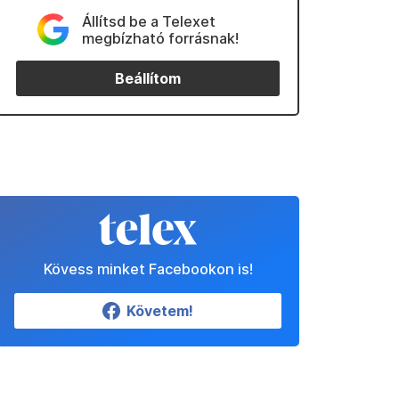
Állítsd be a Telexet
megbízható forrásnak!
Beállítom
Kövess minket Facebookon is!
Követem!