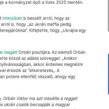
eje a kormányzat épít a Voks 2025 mentén.
tt
interjúban
is beszélt arról, hogy az
 arról is, hogy „az ukrán maffia pedig
erepjárókkal”. Kifejtette, hogy „Ukrajna egy
l reagált
Orbán posztjára. Az elemző Orbán
ette közzé az alábbi szöveggel: „Amikor
a nyilvánosságban, akkor érdemes megnézni
vel érkezik az ”átkeretezés„. A
n potens ellenfél) visszalő, ahogy egy
, Orbán Viktor ma azt mesélte a reggeli
s ukrán csalók becsapják a magyar