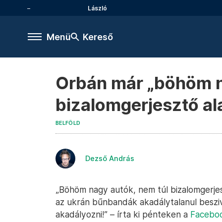
László
Menü
Kereső
Orbán már „böhöm n
bizalomgerjesztő ala
BELFÖLD
Dezső András
„Böhöm nagy autók, nem túl bizalomgerjes
az ukrán bűnbandák akadálytalanul beszi
akadályozni!” – írta ki pénteken a
Facebo