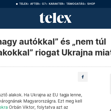
TELEX
AFTER
G7
KARAKTER
TÁMOGATÁS
SHOP
agy autókkal” és „nem túl
kokkal” riogat Ukrajna mia
ztő alakok. Ha Ukrajna az EU tagja lenne,
várognának Magyarországra. Ezt meg kell
okra
Orbán Viktor, folytatva azt az