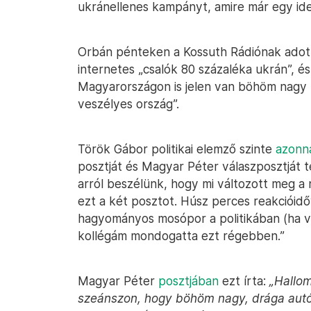
ukránellenes kampányt, amire már egy id
Orbán pénteken a Kossuth Rádiónak ado
internetes „csalók 80 százaléka ukrán”, és
Magyarországon is jelen van böhöm nagy t
veszélyes ország”.
Török Gábor politikai elemző szinte
azonna
posztját és Magyar Péter válaszposztját t
arról beszélünk, hogy mi változott meg 
ezt a két posztot. Húsz perces reakcióidő
hagyományos mosópor a politikában (ha va
kollégám mondogatta ezt régebben.”
Magyar Péter
posztjában
ezt írta:
„Hallom
szeánszon, hogy böhöm nagy, drága autó