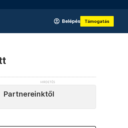
Belépés
Támogatás
tt
Partnereinktől