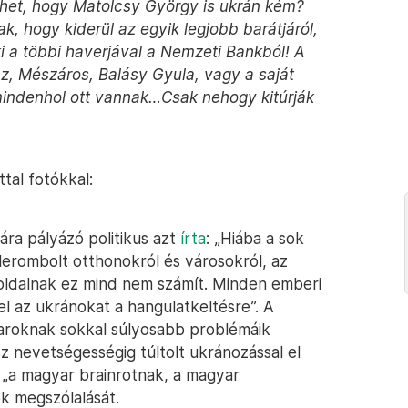
ehet, hogy Matolcsy György is ukrán kém?
, hogy kiderül az egyik legjobb barátjáról,
i a többi haverjával a Nemzeti Bankból! A
z, Mészáros, Balásy Gyula, vagy a saját
mindenhol ott vannak…Csak nehogy kitúrják
tal fotókkal:
jára pályázó politikus azt
írta
: „Hiába a sok
lerombolt otthonokról és városokról, az
bboldalnak ez mind nem számít. Minden emberi
el az ukránokat a hangulatkeltésre”. A
roknak sokkal súlyosabb problémáik
z nevetségességig túltolt ukránozással el
g „a magyar brainrotnak, a magyar
k megszólalását.