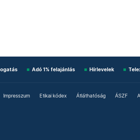
ogatás
Adó 1% felajánlás
Hírlevelek
Tele
Impresszum
Etikai kódex
Átláthatóság
ÁSZF
A
Süti beállítások
Szabályzatok
Kommentelési szabály