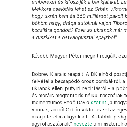
embereket és kifosztják a bankjainkat. L
Mekkora csalódás lehet ez Orbán Viktornak
hogy ukrán kém és 650 milliárdot pakolt k
böhöm nagy, drága autóknál vajon Tiborc
kocsijára gondolt? Ezek az ukránok már 
a ruszkikat a hatvanpusztai spájzból”
Később Magyar Péter megint reagált, ezút
Dobrev Klára is reagált. A DK elnöki poszt
felvétel a becsapódó orosz bombákról, a 
ukránok elleni putyini népirtásról – a jo
és morális megfontolás nélkül használják f
momentumos Bedő Dávid
szerint
„a magya
vannak, amiről Orbán Viktor ezzel az egés
akarja terelni a figyelmet”. A Jobbik pedi
agyrohasztásnak”
nevezte
a miniszterelnö