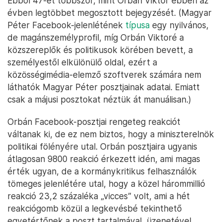
Ebből 47-et többször, mint Orbán Viktor ebben az
évben legtöbbet megosztott bejegyzését. (Magyar
Péter Facebook-jelenlétének
típusa
egy nyilvános,
de magánszemélyprofil, míg Orbán Viktoré a
közszereplők és politikusok körében bevett, a
személyestől elkülönülő oldal, ezért a
közösségimédia-elemző szoftverek számára nem
láthatók Magyar Péter posztjainak adatai. Emiatt
csak a májusi posztokat néztük át manuálisan.)
Orbán Facebook-posztjai rengeteg reakciót
váltanak ki, de ez nem biztos, hogy a miniszterelnök
politikai fölényére utal. Orbán posztjaira ugyanis
átlagosan 9800 reakció érkezett idén, ami magas
érték ugyan, de a kormánykritikus felhasználók
tömeges jelenlétére utal, hogy a közel hárommillió
reakció 23,2 százaléka „vicces” volt, ami a hét
reakciógomb közül a legkevésbé tekinthető
egyetértőnek a poszt tartalmával, üzenetével.