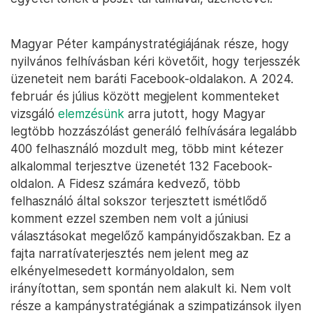
Magyar Péter kampánystratégiájának része, hogy
nyilvános felhívásban kéri követőit, hogy terjesszék
üzeneteit nem baráti Facebook-oldalakon. A 2024.
február és július között megjelent kommenteket
vizsgáló
elemzésünk
arra jutott, hogy Magyar
legtöbb hozzászólást generáló felhívására legalább
400 felhasználó mozdult meg, több mint kétezer
alkalommal terjesztve üzenetét 132 Facebook-
oldalon. A Fidesz számára kedvező, több
felhasználó által sokszor terjesztett ismétlődő
komment ezzel szemben nem volt a júniusi
választásokat megelőző kampányidőszakban. Ez a
fajta narratívaterjesztés nem jelent meg az
elkényelmesedett kormányoldalon, sem
irányítottan, sem spontán nem alakult ki. Nem volt
része a kampánystratégiának a szimpatizánsok ilyen