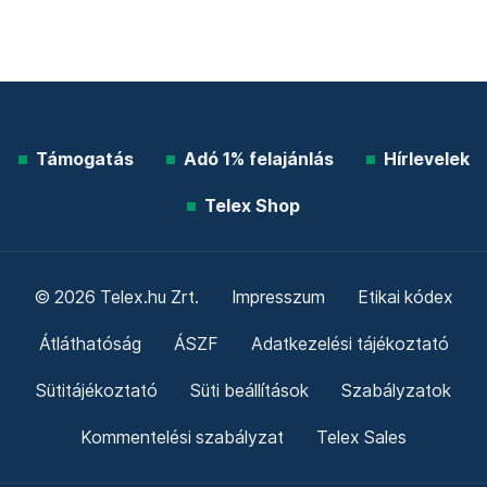
Támogatás
Adó 1% felajánlás
Hírlevelek
Telex Shop
© 2026 Telex.hu Zrt.
Impresszum
Etikai kódex
Átláthatóság
ÁSZF
Adatkezelési tájékoztató
Sütitájékoztató
Süti beállítások
Szabályzatok
Kommentelési szabályzat
Telex Sales