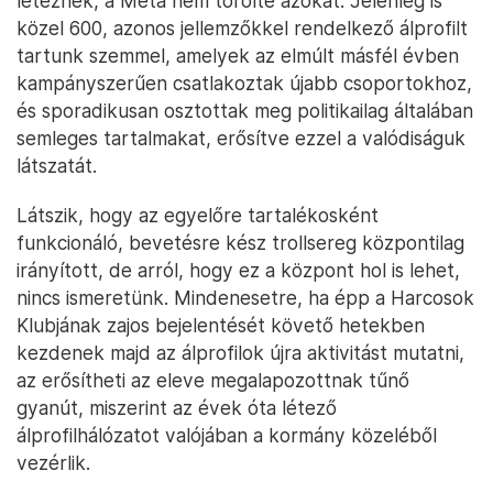
léteznek, a Meta nem törölte azokat. Jelenleg is
közel 600, azonos jellemzőkkel rendelkező álprofilt
tartunk szemmel, amelyek az elmúlt másfél évben
kampányszerűen csatlakoztak újabb csoportokhoz,
és sporadikusan osztottak meg politikailag általában
semleges tartalmakat, erősítve ezzel a valódiságuk
látszatát.
Látszik, hogy az egyelőre tartalékosként
funkcionáló, bevetésre kész trollsereg központilag
irányított, de arról, hogy ez a központ hol is lehet,
nincs ismeretünk. Mindenesetre, ha épp a Harcosok
Klubjának zajos bejelentését követő hetekben
kezdenek majd az álprofilok újra aktivitást mutatni,
az erősítheti az eleve megalapozottnak tűnő
gyanút, miszerint az évek óta létező
álprofilhálózatot valójában a kormány közeléből
vezérlik.