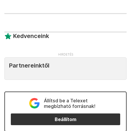
Kedvenceink
Partnereinktől
Állítsd be a Telexet
megbízható forrásnak!
Beállítom