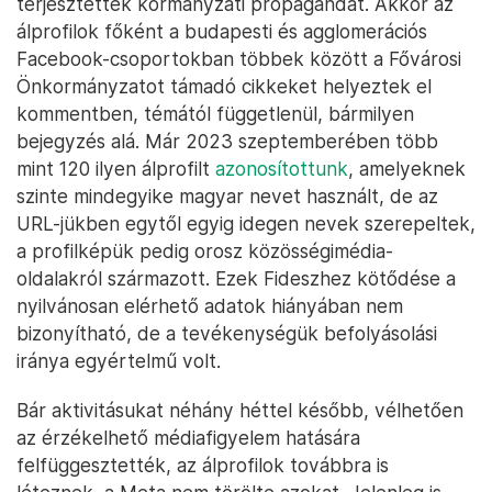
terjesztettek kormányzati propagandát. Akkor az
álprofilok főként a budapesti és agglomerációs
Facebook-csoportokban többek között a Fővárosi
Önkormányzatot támadó cikkeket helyeztek el
kommentben, témától függetlenül, bármilyen
bejegyzés alá. Már 2023 szeptemberében több
mint 120 ilyen álprofilt
azonosítottunk
, amelyeknek
szinte mindegyike magyar nevet használt, de az
URL-jükben egytől egyig idegen nevek szerepeltek,
a profilképük pedig orosz közösségimédia-
oldalakról származott. Ezek Fideszhez kötődése a
nyilvánosan elérhető adatok hiányában nem
bizonyítható, de a tevékenységük befolyásolási
iránya egyértelmű volt.
Bár aktivitásukat néhány héttel később, vélhetően
az érzékelhető médiafigyelem hatására
felfüggesztették, az álprofilok továbbra is