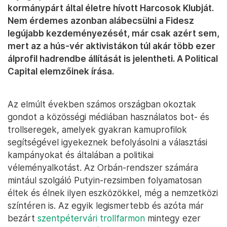
kormánypárt által életre hívott Harcosok Klubját.
Nem érdemes azonban alábecsülni a Fidesz
legújabb kezdeményezését, már csak azért sem,
mert az a hús-vér aktivistákon túl akár több ezer
álprofil hadrendbe állítását is jelentheti. A Political
Capital elemzőinek írása.
Az elmúlt években számos országban okoztak
gondot a közösségi médiában használatos bot- és
trollseregek, amelyek gyakran kamuprofilok
segítségével igyekeznek befolyásolni a választási
kampányokat és általában a politikai
véleményalkotást. Az Orbán-rendszer számára
mintául szolgáló Putyin-rezsimben folyamatosan
éltek és élnek ilyen eszközökkel, még a nemzetközi
színtéren is. Az egyik legismertebb és azóta már
bezárt
szentpétervári trollfarmon
mintegy ezer