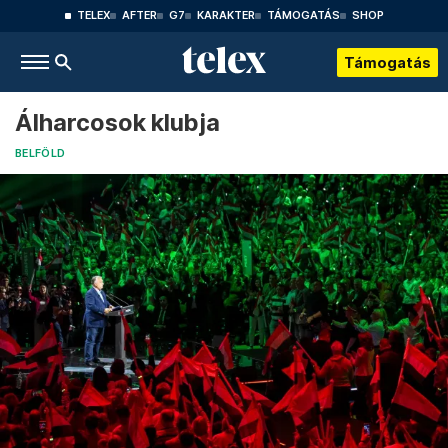
TELEX
AFTER
G7
KARAKTER
TÁMOGATÁS
SHOP
Támogatás
Álharcosok klubja
BELFÖLD