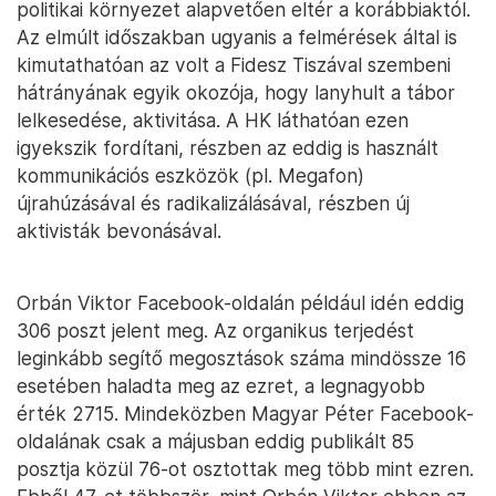
politikai környezet alapvetően eltér a korábbiaktól.
Az elmúlt időszakban ugyanis a felmérések által is
kimutathatóan az volt a Fidesz Tiszával szembeni
hátrányának egyik okozója, hogy lanyhult a tábor
lelkesedése, aktivitása. A HK láthatóan ezen
igyekszik fordítani, részben az eddig is használt
kommunikációs eszközök (pl. Megafon)
újrahúzásával és radikalizálásával, részben új
aktivisták bevonásával.
Orbán Viktor Facebook-oldalán például idén eddig
306 poszt jelent meg. Az organikus terjedést
leginkább segítő megosztások száma mindössze 16
esetében haladta meg az ezret, a legnagyobb
érték 2715. Mindeközben Magyar Péter Facebook-
oldalának csak a májusban eddig publikált 85
posztja közül 76-ot osztottak meg több mint ezren.