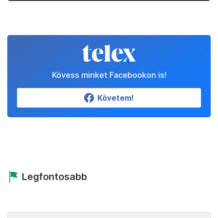
Kövess minket Facebookon is!
Követem!
Legfontosabb