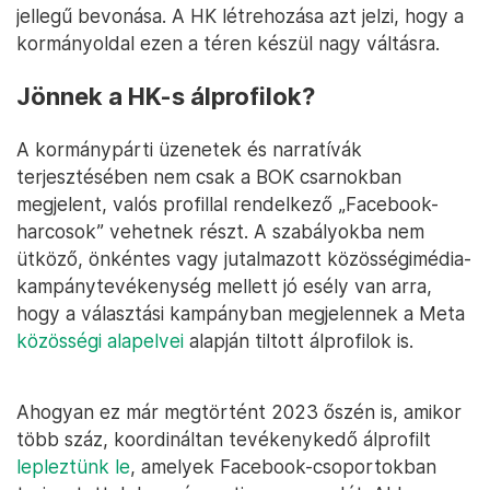
jellegű bevonása. A HK létrehozása azt jelzi, hogy a
kormányoldal ezen a téren készül nagy váltásra.
Jönnek a HK-s álprofilok?
A kormánypárti üzenetek és narratívák
terjesztésében nem csak a BOK csarnokban
megjelent, valós profillal rendelkező „Facebook-
harcosok” vehetnek részt. A szabályokba nem
ütköző, önkéntes vagy jutalmazott közösségimédia-
kampánytevékenység mellett jó esély van arra,
hogy a választási kampányban megjelennek a Meta
közösségi alapelvei
alapján tiltott álprofilok is.
Ahogyan ez már megtörtént 2023 őszén is, amikor
több száz, koordináltan tevékenykedő álprofilt
lepleztünk le
, amelyek Facebook-csoportokban