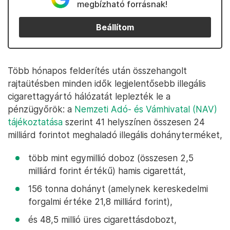
megbízható forrásnak!
Beállítom
Több hónapos felderítés után összehangolt
rajtaütésben minden idők legjelentősebb illegális
cigarettagyártó hálózatát leplezték le a
pénzügyőrök: a
Nemzeti Adó- és Vámhivatal (NAV)
tájékoztatása
szerint 41 helyszínen összesen 24
milliárd forintot meghaladó illegális dohányterméket,
több mint egymillió doboz (összesen 2,5
milliárd forint értékű) hamis cigarettát,
156 tonna dohányt (amelynek kereskedelmi
forgalmi értéke 21,8 milliárd forint),
és 48,5 millió üres cigarettásdobozt,