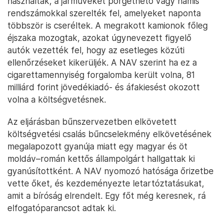
használtak, a járműveket pörgethető vagy hamis
rendszámokkal szerelték fel, amelyeket naponta
többször is cseréltek. A megrakott kamionok főleg
éjszaka mozogtak, azokat úgynevezett figyelő
autók vezették fel, hogy az esetleges közúti
ellenőrzéseket kikerüljék. A NAV szerint ha ez a
cigarettamennyiség forgalomba került volna, 81
milliárd forint jövedékiadó- és áfakiesést okozott
volna a költségvetésnek.
Az eljárásban bűnszervezetben elkövetett
költségvetési csalás bűncselekmény elkövetésének
megalapozott gyanúja miatt egy magyar és öt
moldáv–román kettős állampolgárt hallgattak ki
gyanúsítottként. A NAV nyomozó hatósága őrizetbe
vette őket, és kezdeményezte letartóztatásukat,
amit a bíróság elrendelt. Egy főt még keresnek, rá
elfogatóparancsot adtak ki.