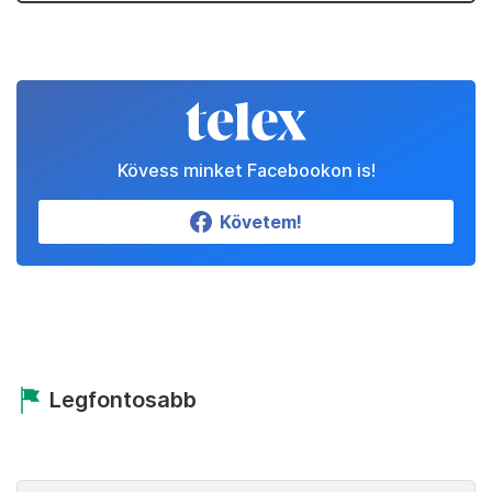
Kövess minket Facebookon is!
Követem!
Legfontosabb