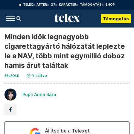
TELEX
AFTER
G7
KARAKTER
TÁMOGATÁS
SHOP
Támogatás
Minden idők legnagyobb
cigarettagyártó hálózatát leplezte
le a NAV, több mint egymillió doboz
hamis árut találtak
frissítve
BELFÖLD
Pupli Anna Sára
Állítsd be a Telexet