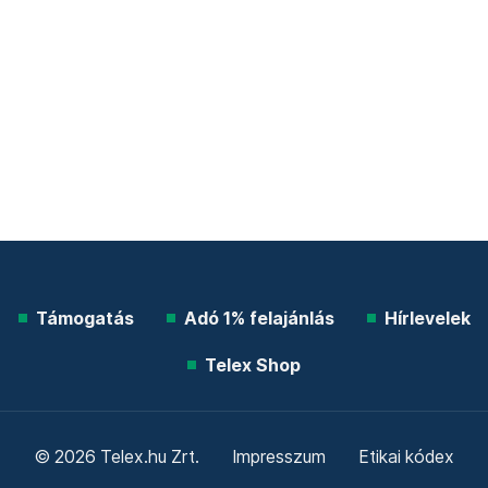
Támogatás
Adó 1% felajánlás
Hírlevelek
Telex Shop
© 2026 Telex.hu Zrt.
Impresszum
Etikai kódex