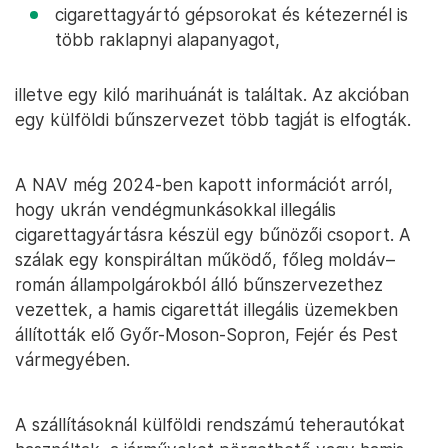
cigarettagyártó gépsorokat és kétezernél is
több raklapnyi alapanyagot,
illetve egy kiló marihuánát is találtak. Az akcióban
egy külföldi bűnszervezet több tagját is elfogták.
A NAV még 2024-ben kapott információt arról,
hogy ukrán vendégmunkásokkal illegális
cigarettagyártásra készül egy bűnözői csoport. A
szálak egy konspiráltan működő, főleg moldáv–
román állampolgárokból álló bűnszervezethez
vezettek, a hamis cigarettát illegális üzemekben
állították elő Győr-Moson-Sopron, Fejér és Pest
vármegyében.
A szállításoknál külföldi rendszámú teherautókat