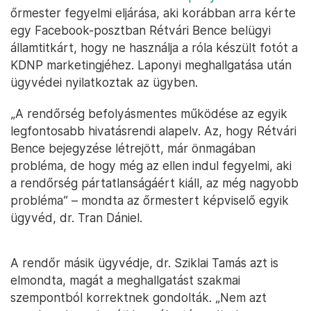
őrmester fegyelmi eljárása, aki korábban arra kérte
egy Facebook-posztban Rétvári Bence belügyi
államtitkárt, hogy ne használja a róla készült fotót a
KDNP marketingjéhez. Laponyi meghallgatása után
ügyvédei nyilatkoztak az ügyben.
„A rendőrség befolyásmentes működése az egyik
legfontosabb hivatásrendi alapelv. Az, hogy Rétvári
Bence bejegyzése létrejött, már önmagában
probléma, de hogy még az ellen indul fegyelmi, aki
a rendőrség pártatlanságáért kiáll, az még nagyobb
probléma” – mondta az őrmestert képviselő egyik
ügyvéd, dr. Tran Dániel.
A rendőr másik ügyvédje, dr. Sziklai Tamás azt is
elmondta, magát a meghallgatást szakmai
szempontból korrektnek gondolták. „Nem azt