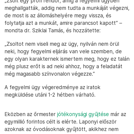
„Zsolt egy profi rendőr, amíg a fegyelmi ügyben
meghallgatták, addig nem tudta a munkáját végezni,
de most is az állomáshelyére megy vissza, és
folytatja azt a munkát, amire parancsot kapott” –
mondta dr. Sziklai Tamás, és hozzátette:
„Zsoltot nem viseli meg az ügy, nyilván nem örül
neki, hogy fegyelmi eljárás van vele szemben, de
egy olyan karakternek ismertem meg, hogy ez talán
még plusz erőt is ad neki ahhoz, hogy a feladatát
még magasabb színvonalon végezze.”
A fegyelmi ügy végeredménye az iratok
megküldése utáni 1-2 hétben várható.
Eközben az őrmester
jótékonysági gyűjtése
már az
egymillió forintos célt is elérte. Laponyi először
azoknak az óvodásoknak gyűjtött, akikhez nem