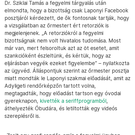
Dr. Sziklai Tamás a fegyelmi tárgyalás után
elmondta, hogy a bizottság csak Laponyi Facebook
posztjáról kérdezett, de ők fontosnak tartják, hogy
a vizsgálatban az őrmestert ért retorziók is
megjelenjenek. „A retorziókról a fegyelmi
bizottságnak nem volt hivatalos tudomása. Most
már van, mert felsoroltuk azt az öt esetet, amit
szankcióként észleltünk, és kértük, hogy az
eljárásban vegyék ezeket figyelembe” – nyilatkozta
az ügyvéd. Álláspontjuk szerint az őrmester posztja
miatt mondták le Laponyi szakmai előadását, amit az
Adyligeti rendőrképzőn tartott volna,
megtagadták, hogy előadást tartson egy óvodai
gyereknapon,
kivették a seriffprogramból
,
áthelyezték Óbudára, és letiltották egy videós
szereplésről is.