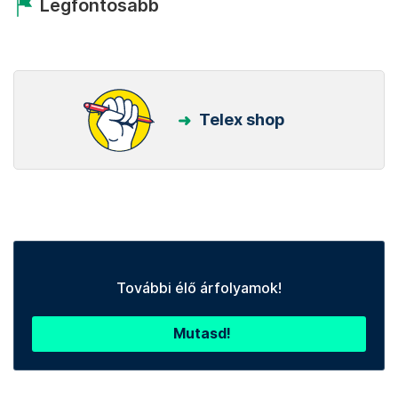
Legfontosabb
Telex shop
További élő árfolyamok!
Mutasd!