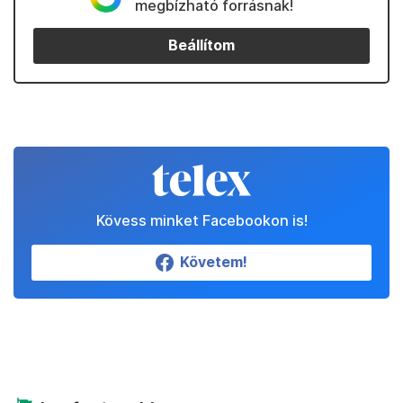
megbízható forrásnak!
Beállítom
Kövess minket Facebookon is!
Követem!