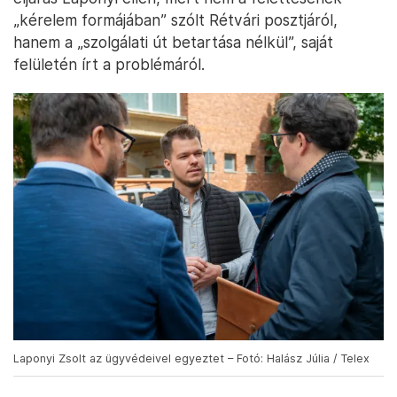
„kérelem formájában” szólt Rétvári posztjáról,
hanem a „szolgálati út betartása nélkül”, saját
felületén írt a problémáról.
Laponyi Zsolt az ügyvédeivel egyeztet – Fotó: Halász Júlia / Telex