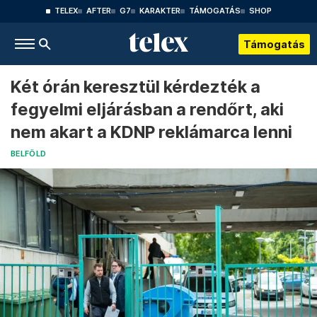
TELEX
AFTER
G7
KARAKTER
TÁMOGATÁS
SHOP
Támogatás
Két órán keresztül kérdezték a
fegyelmi eljárásban a rendőrt, aki
nem akart a KDNP reklámarca lenni
BELFÖLD