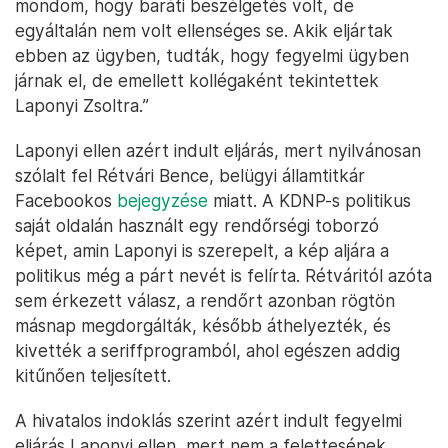
mondom, hogy baráti beszélgetés volt, de
egyáltalán nem volt ellenséges se. Akik eljártak
ebben az ügyben, tudták, hogy fegyelmi ügyben
járnak el, de emellett kollégaként tekintettek
Laponyi Zsoltra.”
Laponyi ellen azért indult eljárás, mert nyilvánosan
szólalt fel Rétvári Bence, belügyi államtitkár
Facebookos
bejegyzése
miatt. A KDNP-s politikus
saját oldalán használt egy rendőrségi toborzó
képet, amin Laponyi is szerepelt, a kép aljára a
politikus még a párt nevét is felírta. Rétváritól azóta
sem érkezett válasz, a rendőrt azonban rögtön
másnap megdorgálták, később áthelyezték, és
kivették a seriffprogramból, ahol egészen addig
kitűnően teljesített.
A hivatalos indoklás szerint azért indult fegyelmi
eljárás Laponyi ellen, mert nem a felettesének