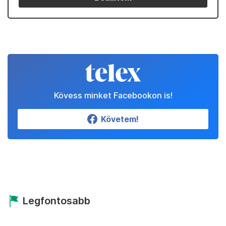
Kövess minket Facebookon is!
Követem!
Legfontosabb