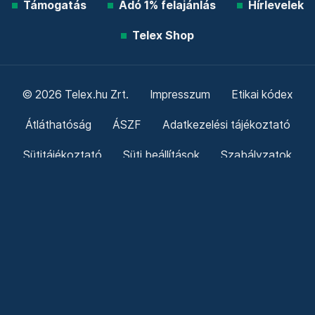
Támogatás
Adó 1% felajánlás
Hírlevelek
Telex Shop
© 2026 Telex.hu Zrt.
Impresszum
Etikai kódex
Átláthatóság
ÁSZF
Adatkezelési tájékoztató
Sütitájékoztató
Süti beállítások
Szabályzatok
Kommentelési szabályzat
Telex Sales