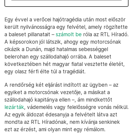
Egy évvel a verőcei hajótragédia után most először
került nyilvánosságra egy felvétel, amely rögzítette
a baleset pillanatait –
számolt be
róla az RTL Híradó.
A képsorokon jól látszik, ahogy egy motorcsónak
cikázik a Dunán, majd hatalmas sebességgel
belerohan egy szállodahajó orrába. A baleset
következtében hét magyar fiatal vesztette életét,
egy olasz férfi élte túl a tragédiát.
A rendőrség két eljárást indított az ügyben – az
egyiket a motorcsónak vezetője, a másikat a
szállodahajó kapitánya ellen –, ám mindkettőt
lezárták
, vádemelés vagy felelősségre vonás nélkül.
Az egyik áldozat édesanyja a felvételt látva azt
mondta az RTL Híradónak, nem kívánja senkinek
ezt az érzést, ami olyan mint egy rémálom.