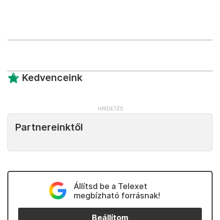
Kedvenceink
Partnereinktől
Állítsd be a Telexet
megbízható forrásnak!
Beállítom