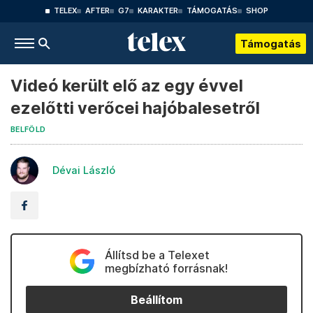
TELEX
AFTER
G7
KARAKTER
TÁMOGATÁS
SHOP
Támogatás
Videó került elő az egy évvel
ezelőtti verőcei hajóbalesetről
BELFÖLD
Dévai László
Állítsd be a Telexet
megbízható forrásnak!
Beállítom