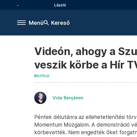
László
Menü
Kereső
Videón, ahogy a Szu
veszik körbe a Hír T
BELFÖLD
Vida Benjámin
Péntek délutánra az ellehetetlenítési tör
Momentum Mozgalom. A demonstráció vég
körbevették. Nem engedték őket forgatni,