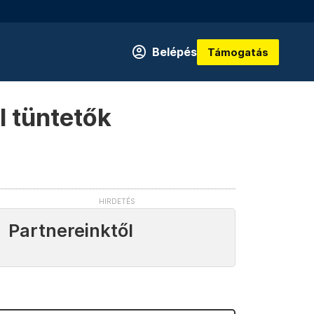
Belépés
Támogatás
l tüntetők
Partnereinktől