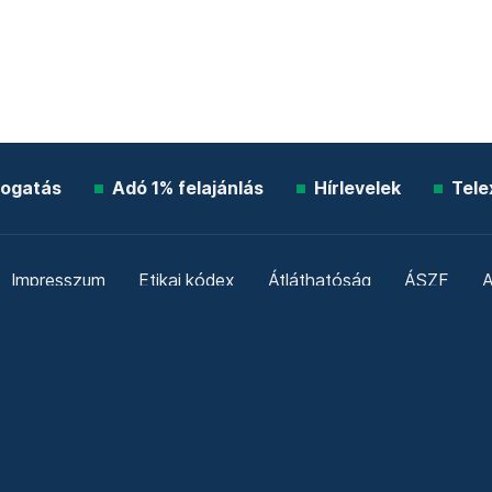
ogatás
Adó 1% felajánlás
Hírlevelek
Tele
Impresszum
Etikai kódex
Átláthatóság
ÁSZF
A
Süti beállítások
Szabályzatok
Kommentelési szabály