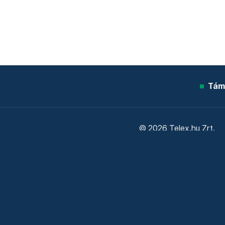
Tám
© 2026 Telex.hu Zrt.
Sütitájékoztató