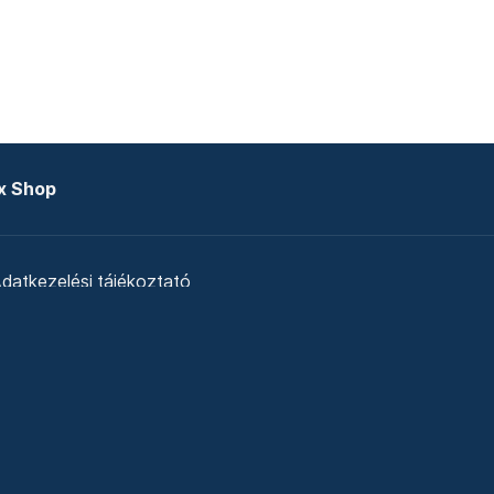
x Shop
datkezelési tájékoztató
zat
Telex Sales