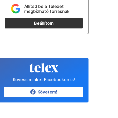
Állítsd be a Telexet
megbízható forrásnak!
Beállítom
Kövess minket Facebookon is!
Követem!