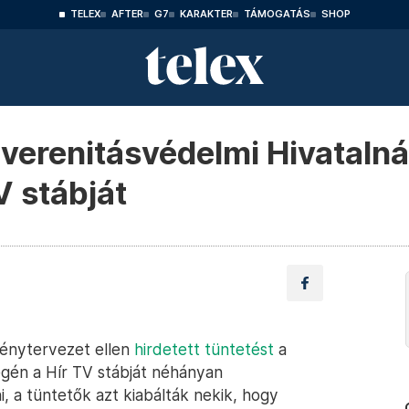
TELEX
AFTER
G7
KARAKTER
TÁMOGATÁS
SHOP
verenitásvédelmi Hivatalná
V stábját
vénytervezet ellen
hirdetett tüntetést
a
én a Hír TV stábját néhányan
 a tüntetők azt kiabálták nekik, hogy