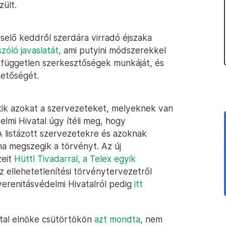
zült.
selő keddről szerdára virradó éjszaka
zóló javaslatát
, ami putyini módszerekkel
 a független szerkesztőségek munkáját, és
ehetőségét.
tik azokat a szervezeteket, melyeknek van
elmi Hivatal úgy ítéli meg, hogy
A listázott szervezetekre és azoknak
ha megszegik a törvényt. Az új
zeit
Hüttl Tivadarral, a Telex egyik
Az ellehetetlenítési törvénytervezetről
erenitásvédelmi Hivatalról pedig
itt
atal elnöke csütörtökön
azt mondta
, nem