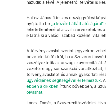
hazudik a tévé. A jelenetről felvétel is kés
Halász János fideszes országgyűlési képvi
nyújtotta be
„a közélet átláthatóságáról” s
lehetetlenítené el a civil szervezetek és
iktatná ki a valódi, szabad közéleti vita l
A törvényjavaslat szerint jegyzékbe vehe
bevétele külföldről, ha a Szuverenitásvéd
veszélyeztetik az ország szuverenitását. 
vezetőire egy sor szankció vonatkozhat, 
törvényjavaslatot és annak gyakorlati rés
ügyvédjének segítségével értelmeztük
. 
ebben a cikkben
írtunk bővebben, a Szuv
olvashat
.
Lánczi Tamás, a Szuverenitásvédelmi Hiv