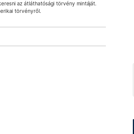
esni az átláthatósági törvény mintáját.
rikai törvényről.