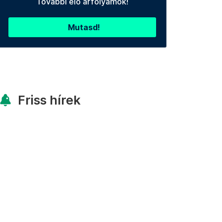
További élő árfolyamok!
Mutasd!
Friss hírek