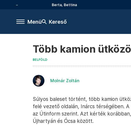
Berta, Bettina
Menü
Kereső
Több kamion ütközö
BELFÖLD
Molnár Zoltán
Súlyos baleset történt, több kamion ütk
felé vezető oldalán, Inárcs térségében. A
az Útinform szerint. Azt kérték korábban, 
Újhartyán és Ócsa között.