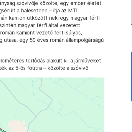
nyság szóvivője közölte, egy ember életét
érült a balesetben – írja az MTI.
mán kamion ütközött neki egy magyar férfi
zintén magyar férfi által vezetett
román kamiont vezető férfi súlyos,
g utasa, egy 59 éves román állampolgárságú
lométeres torlódás alakult ki, a járműveket
ték az 5-ös főútra – közölte a szóvivő.