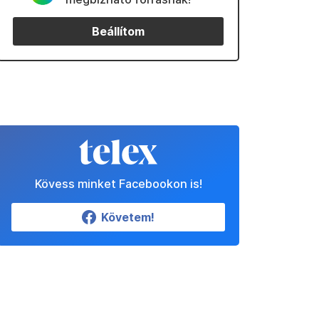
Beállítom
Kövess minket Facebookon is!
Követem!