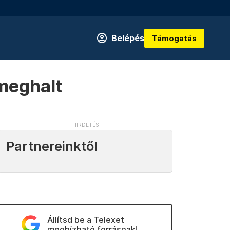
Belépés
Támogatás
meghalt
Partnereinktől
Állítsd be a Telexet
megbízható forrásnak!