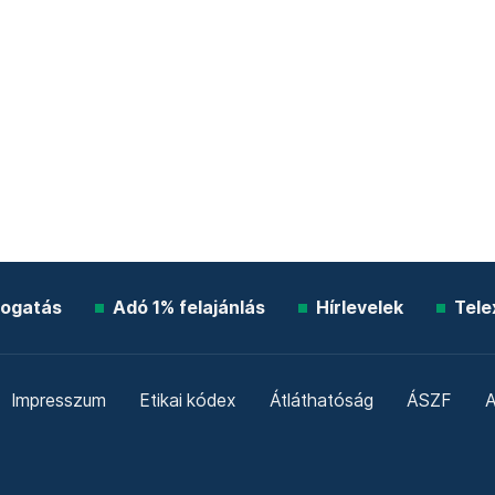
ogatás
Adó 1% felajánlás
Hírlevelek
Tele
Impresszum
Etikai kódex
Átláthatóság
ÁSZF
A
Süti beállítások
Szabályzatok
Kommentelési szabály