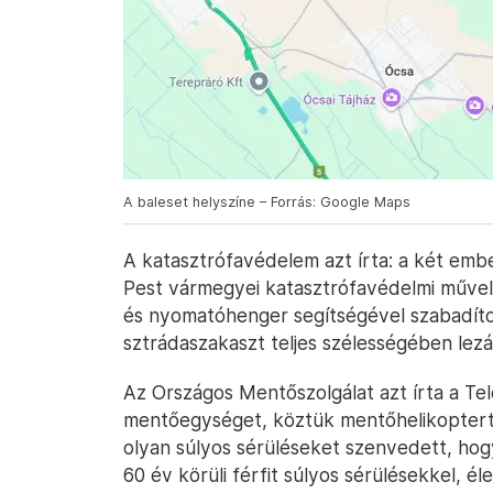
A baleset helyszíne – Forrás: Google Maps
A katasztrófavédelem azt írta: a két embe
Pest vármegyei katasztrófavédelmi művelet
és nyomatóhenger segítségével szabadított
sztrádaszakaszt teljes szélességében lezá
Az Országos Mentőszolgálat azt írta a Tel
mentőegységet, köztük mentőhelikoptert is
olyan súlyos sérüléseket szenvedett, hogy
60 év körüli férfit súlyos sérülésekkel, él