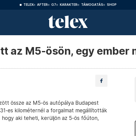
TELEX
AFTER
G7
KARAKTER
TÁMOGATÁS
SHOP
tt az M5-ösön, egy ember 
özött össze az M5-ös autópálya Budapest
 31-es kilométernél a forgalmat megállították
hogy aki teheti, kerüljön az 5-ös főúton,