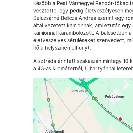
Később a Pest Vármegyei Rendőr-főkapitá
vesztette, egy pedig életveszélyesen megs
Beluzsárné Belicza Andrea szerint egy ro
által vezetett kamionnak, ami ezután egy s
kamionnal karambolozott. A balesetben a 
életveszélyes sérüléseket szenvedett, mí
nő a helyszínen elhunyt.
A sztráda érintett szakaszán mintegy 10 ki
a 43-as kilométernél, Újhartyánnál leterel