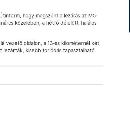
Útinform, hogy megszűnt a lezárás az M5-
nárcs közelében, a hétfő délelőtti halálos
é vezető oldalon, a 13-as kilométernél két
 lezárták, kisebb torlódás tapasztalható.