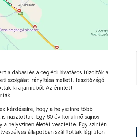
rt a dabasi és a ceglédi hivatásos tűzoltók a
i szolgálat irányítása mellett, feszítővágó
ák ki a járműből. Az érintett
rták.
ex kérdéseire, hogy a helyszínre több
 riasztottak. Egy 60 év körüli nő sajnos
 a helyszínen életét vesztette. Egy szintén
etveszélyes állapotban szállítottak légi úton