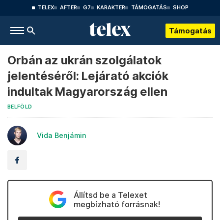
TELEX
AFTER
G7
KARAKTER
TÁMOGATÁS
SHOP
Támogatás
Orbán az ukrán szolgálatok
jelentéséről: Lejárató akciók
indultak Magyarország ellen
BELFÖLD
Vida Benjámin
Állítsd be a Telexet
megbízható forrásnak!