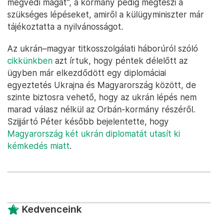
megvédi magát”, a kormány pedig megteszi a
szükséges lépéseket, amiről a külügyminiszter már
tájékoztatta a nyilvánosságot.
Az ukrán–magyar titkosszolgálati háborúról szóló
cikkünkben
azt írtuk, hogy péntek délelőtt az
ügyben már elkezdődött egy diplomáciai
egyeztetés Ukrajna és Magyarország között, de
szinte biztosra vehető, hogy az ukrán lépés nem
marad válasz nélkül az Orbán-kormány részéről.
Szijjártó Péter később bejelentette, hogy
Magyarország két ukrán diplomatát utasít ki
kémkedés miatt
.
Kedvenceink