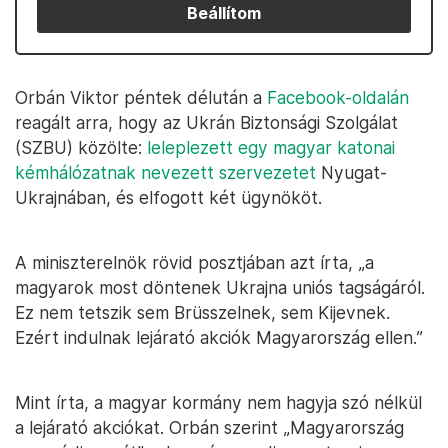
Beállítom
Orbán Viktor péntek délután a
Facebook-oldalán
reagált arra, hogy az Ukrán Biztonsági Szolgálat
(SZBU) közölte:
leleplezett egy magyar katonai
kémhálózatnak nevezett szervezetet
Nyugat-
Ukrajnában, és elfogott két ügynököt.
A miniszterelnök rövid posztjában azt írta, „a
magyarok most döntenek Ukrajna uniós tagságáról.
Ez nem tetszik sem Brüsszelnek, sem Kijevnek.
Ezért indulnak lejárató akciók Magyarország ellen.”
Mint írta, a magyar kormány nem hagyja szó nélkül
a lejárató akciókat. Orbán szerint „Magyarország