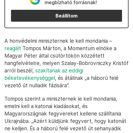
megbízható forrásnak!
Beállítom
A honvédelmi miniszternek le kell mondania –
reagált
Tompos Márton, a Momentum elnöke a
Magyar Péter által csütörtökön közzétett
hangfelvételre, melyen Szalay-Bobrovniczky Kristóf
arról beszél,
szakítanak az eddigi
béketevékenységgel
, és átállnak „a háború felé
vezető út nulladik fázisára”.
Tompos szerint a miniszternek le kell mondania,
emelni kell a katonai kiadásokat, és
Magyarországnak fegyvereket kellene szállítania
Ukrajnába. „Azért küldjünk fegyvert, hogy katonát
ne kelljen. És a háború felé vezető út sehanyadik