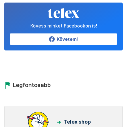
Kövess minket Facebookon is!
Követem!
Legfontosabb
Telex shop