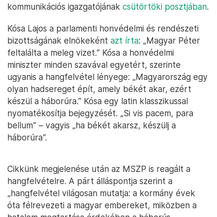
kommunikációs igazgatójának
csütörtöki posztjában
.
Kósa Lajos a parlamenti honvédelmi és rendészeti
bizottságának elnökeként
azt írta
: „Magyar Péter
feltalálta a meleg vizet.” Kósa a honvédelmi
miniszter minden szavával egyetért, szerinte
ugyanis a hangfelvétel lényege: „Magyarország egy
olyan hadsereget épít, amely békét akar, ezért
készül a háborúra.” Kósa egy latin klasszikussal
nyomatékosítja bejegyzését. „Si vis pacem, para
bellum” – vagyis „ha békét akarsz, készülj a
háborúra”.
Cikkünk megjelenése után az MSZP is reagált a
hangfelvételre. A párt álláspontja szerint a
„hangfelvétel világosan mutatja: a kormány évek
óta félrevezeti a magyar embereket, miközben a