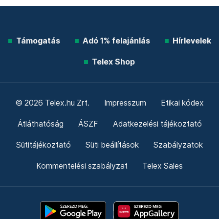
Támogatás
Adó 1% felajánlás
Hírlevelek
Telex Shop
© 2026 Telex.hu Zrt.
Impresszum
Etikai kódex
Átláthatóság
ÁSZF
Adatkezelési tájékoztató
Sütitájékoztató
Süti beállítások
Szabályzatok
Kommentelési szabályzat
Telex Sales