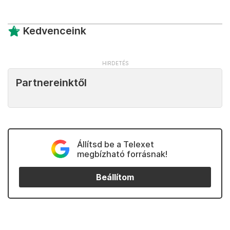
Kedvenceink
Partnereinktől
Állítsd be a Telexet
megbízható forrásnak!
Beállítom