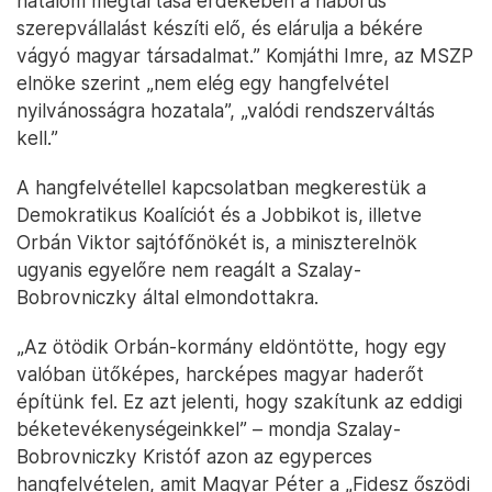
hatalom megtartása érdekében a háborús
szerepvállalást készíti elő, és elárulja a békére
vágyó magyar társadalmat.” Komjáthi Imre, az MSZP
elnöke szerint „nem elég egy hangfelvétel
nyilvánosságra hozatala”, „valódi rendszerváltás
kell.”
A hangfelvétellel kapcsolatban megkerestük a
Demokratikus Koalíciót és a Jobbikot is, illetve
Orbán Viktor sajtófőnökét is, a miniszterelnök
ugyanis egyelőre nem reagált a Szalay-
Bobrovniczky által elmondottakra.
„Az ötödik Orbán-kormány eldöntötte, hogy egy
valóban ütőképes, harcképes magyar haderőt
építünk fel. Ez azt jelenti, hogy szakítunk az eddigi
béketevékenységeinkkel” – mondja Szalay-
Bobrovniczky Kristóf azon az egyperces
hangfelvételen, amit Magyar Péter a „Fidesz őszödi