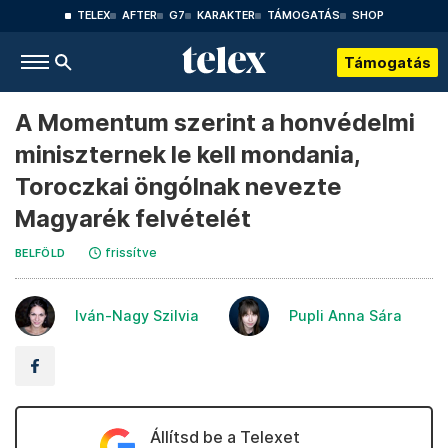
TELEX
AFTER
G7
KARAKTER
TÁMOGATÁS
SHOP
Támogatás
A Momentum szerint a honvédelmi
miniszternek le kell mondania,
Toroczkai öngólnak nevezte
Magyarék felvételét
frissítve
BELFÖLD
Iván-Nagy Szilvia
Pupli Anna Sára
Állítsd be a Telexet