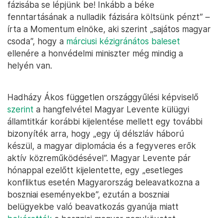
fázisába se lépjünk be! Inkább a béke
fenntartásának a nulladik fázisára költsünk pénzt” –
írta a Momentum elnöke, aki szerint „sajátos magyar
csoda”, hogy a
márciusi kézigránátos baleset
ellenére a honvédelmi miniszter még mindig a
helyén van.
Hadházy Ákos független országgyűlési képviselő
szerint
a hangfelvétel Magyar Levente külügyi
államtitkár korábbi kijelentése mellett egy további
bizonyíték arra, hogy „egy új délszláv háború
készül, a magyar diplomácia és a fegyveres erők
aktív közreműködésével”. Magyar Levente pár
hónappal ezelőtt kijelentette, egy „esetleges
konfliktus esetén Magyarország beleavatkozna a
boszniai eseményekbe”, ezután a boszniai
belügyekbe való beavatkozás gyanúja miatt