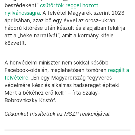
beszédeként”
csütörtök reggel hozott
nyilvánosságra.
A felvétel Magyarék szerint 2023
áprilisában, azaz bő egy évvel az orosz–ukrán
háború kitörése után készült és alapjaiban felülírja
azt a „béke narratívát”, amit a kormány kifele
közvetít.
A honvédelmi miniszter nem sokkal később
Facebook-oldalán, meglehetősen tömören
reagált a
felvételre
. „Én egy Magyarország fegyveres
védelmére kész és alkalmas hadsereget építek!
Mert a békéhez erő kell!” – írta Szalay-
Bobrovniczky Kristóf.
Cikkünket frissítettük az MSZP reakciójával.