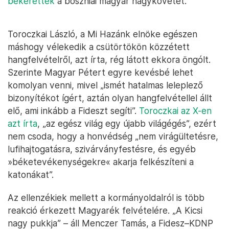
bekérették
a boszniai magyar nagykövetet.
Toroczkai László, a Mi Hazánk elnöke egészen
máshogy vélekedik a csütörtökön közzétett
hangfelvételről, azt írta, rég látott ekkora öngólt.
Szerinte Magyar Pétert egyre kevésbé lehet
komolyan venni, mivel „ismét hatalmas leleplező
bizonyítékot ígért, aztán olyan hangfelvétellel állt
elő, ami inkább a Fideszt segíti”.
Toroczkai az X-en
azt írta
, „az egész világ egy újabb világégés”, ezért
nem csoda, hogy a honvédség „nem virágültetésre,
lufihajtogatásra, szivárványfestésre, és egyéb
»béketevékenységekre« akarja felkészíteni a
katonákat”.
Az ellenzékiek mellett a kormányoldalról is több
reakció érkezett Magyarék felvételére. „A Kicsi
nagy pukkja” – áll Menczer Tamás, a Fidesz–KDNP