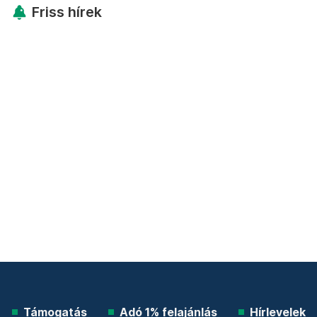
Friss hírek
Támogatás
Adó 1% felajánlás
Hírlevelek