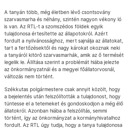
A tanyán több, még életben lévő csontsovány
szarvasmarha és néhány, szintén nagyon vékony ló
is van. Az RTL-t a szomszédos földek egyik
tulajdonosa értesítette az állapotokról. Azért
fordult a nyilvánossághoz, mert sajnálja az állatokat,
tart a fertőzésektől és nagy károkat okoznak neki
a tanyáról kitörő szarvasmarhák, amik az ő termését
legelik le. Állítása szerint a problémát hiába jelezte
az önkormányzatnál és a megyei főállatorvosnál,
változás nem történt.
Székkutas polgármestere csak annyit közölt, hogy
a bejelentés után felszólították a tulajdonost, hogy
tüntesse el a tetemeket és gondoskodjon a még élő
állatokról. Azonban hiába a felszólítás, semmi
történt, így az önkormányzat a kormányhivatalhoz
fordult. Az RTL úgy tudja, hogy a tanya tulajdonosa