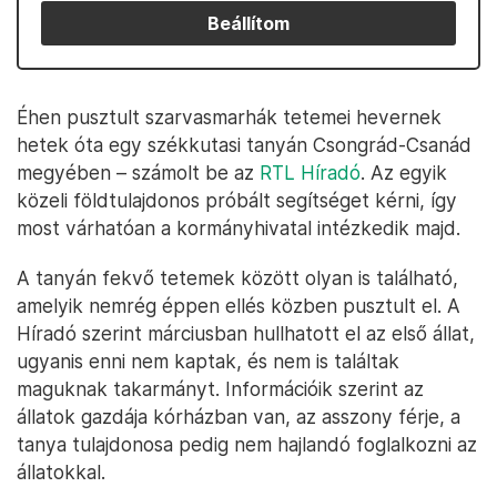
Beállítom
Éhen pusztult szarvasmarhák tetemei hevernek
hetek óta egy székkutasi tanyán Csongrád-Csanád
megyében – számolt be az
RTL Híradó
. Az egyik
közeli földtulajdonos próbált segítséget kérni, így
most várhatóan a kormányhivatal intézkedik majd.
A tanyán fekvő tetemek között olyan is található,
amelyik nemrég éppen ellés közben pusztult el. A
Híradó szerint márciusban hullhatott el az első állat,
ugyanis enni nem kaptak, és nem is találtak
maguknak takarmányt. Információik szerint az
állatok gazdája kórházban van, az asszony férje, a
tanya tulajdonosa pedig nem hajlandó foglalkozni az
állatokkal.