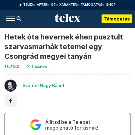
TELEX
AFTER
G7
KARAKTER
TÁMOGATÁS
SHOP
Támogatás
Hetek óta hevernek éhen pusztult
szarvasmarhák tetemei egy
Csongrád megyei tanyán
frissítve
BELFÖLD
Szántó-Nagy Bálint
Állítsd be a Telexet
megbízható forrásnak!