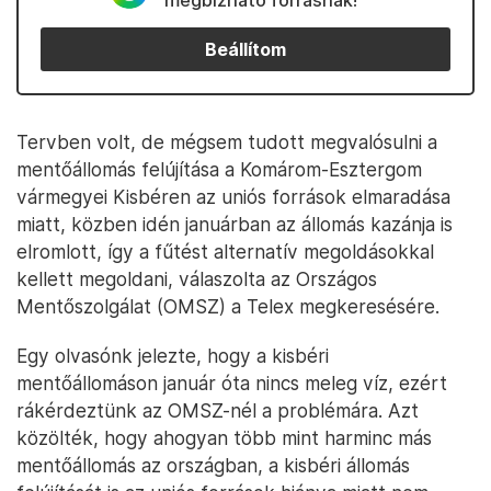
megbízható forrásnak!
Beállítom
Tervben volt, de mégsem tudott megvalósulni a
mentőállomás felújítása a Komárom-Esztergom
vármegyei Kisbéren az uniós források elmaradása
miatt, közben idén januárban az állomás kazánja is
elromlott, így a fűtést alternatív megoldásokkal
kellett megoldani, válaszolta az Országos
Mentőszolgálat (OMSZ) a Telex megkeresésére.
Egy olvasónk jelezte, hogy a kisbéri
mentőállomáson január óta nincs meleg víz, ezért
rákérdeztünk az OMSZ-nél a problémára. Azt
közölték, hogy ahogyan több mint harminc más
mentőállomás az országban, a kisbéri állomás