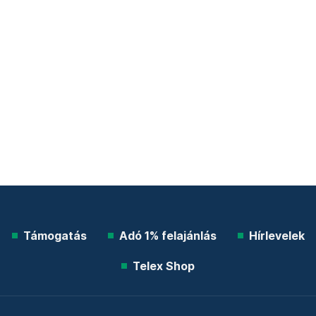
Támogatás
Adó 1% felajánlás
Hírlevelek
Telex Shop