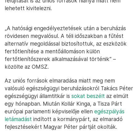
felújítását is az uniós források hiánya miatt nem
lehetett kivitelezni.
„A hatósági engedélyeztetések után a beruházás
rövidesen megvalósul. A téli időszakban a fűtést
alternatív megoldással biztosítottuk, az eszközök
fertőtlenítése a mentőállomáson külön
fertőtlenítőszerek alkalmazásával történik” –
közölte az OMSZ.
Az uniós források elmaradása miatt meg nem
valósuló egészségügyi beruházásokról Takács Péter
egészségügyi államtitkár is
sokat beszélt
az elmúlt
egy hónapban. Miután Kollár Kinga, a Tisza Párt
európai parlamenti képviselője ellen
egészpályás
letámadást
indított a kormánypárt, az elmaradó
fejlesztésekért Magyar Péter pártját okolták.