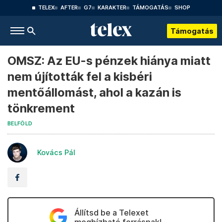
TELEX
AFTER
G7
KARAKTER
TÁMOGATÁS
SHOP
Támogatás
OMSZ: Az EU-s pénzek hiánya miatt
nem újították fel a kisbéri
mentőállomást, ahol a kazán is
tönkrement
BELFÖLD
Kovács Pál
Állítsd be a Telexet