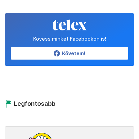
Kövess minket Facebookon is!
Követem!
Legfontosabb