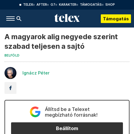
TELEX
AFTER
G7
KARAKTER
TÁMOGATÁS
SHOP
Támogatás
A magyarok alig negyede szerint
szabad teljesen a sajtó
BELFÖLD
Ignácz Péter
Állítsd be a Telexet
megbízható forrásnak!
Beállítom