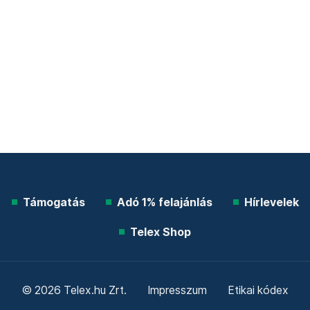
Támogatás
Adó 1% felajánlás
Hírlevelek
Telex Shop
© 2026 Telex.hu Zrt.
Impresszum
Etikai kódex