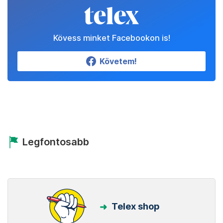
Kövess minket Facebookon is!
Követem!
Legfontosabb
Telex shop