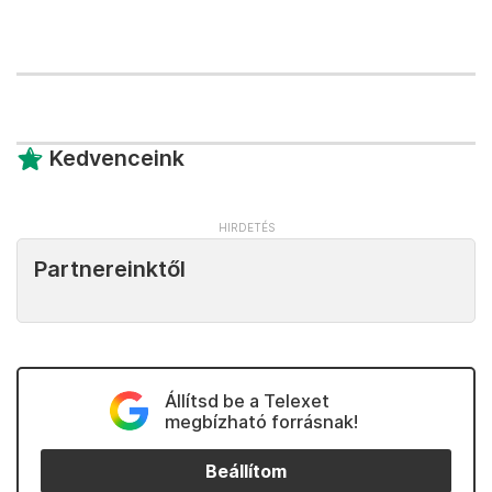
Kedvenceink
Partnereinktől
Állítsd be a Telexet
megbízható forrásnak!
Beállítom