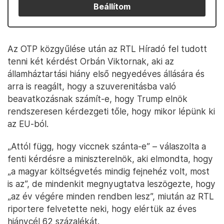
Beállítom
Az OTP közgyűlése után az RTL Híradó fel tudott
tenni két kérdést Orbán Viktornak, aki az
államháztartási hiány első negyedéves állására és
arra is reagált, hogy a szuverenitásba való
beavatkozásnak számít-e, hogy Trump elnök
rendszeresen kérdezgeti tőle, hogy mikor lépünk ki
az EU-ból.
„Attól függ, hogy viccnek szánta-e” – válaszolta a
fenti kérdésre a miniszterelnök, aki elmondta, hogy
„a magyar költségvetés mindig fejnehéz volt, most
is az”, de mindenkit megnyugtatva leszögezte, hogy
„az év végére minden rendben lesz”, miután az RTL
riportere felvetette neki, hogy elértük az éves
hiánycél 62 százalékát.