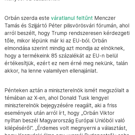
Orbán szerda este
váratlanul feltűnt
Menczer
Tamás és Szijjártó Péter pilisvörösvári fórumán, ahol
arról beszélt, hogy Trump rendszeresen kérdezgeti
tőle, mikor lépünk már ki az EU-ból. Orbán
elmondása szerint mindig azt mondja az elnöknek,
hogy a termékeink 85 százalékát az EU-n belül
értékesítjük, ezért ez nem érné meg nekünk, talán
akkor, ha lenne valamilyen ellenajánlat.
Pénteken aztán a miniszterelnök ismét megszólalt a
témában az X-en, ahol Donald Tusk lengyel
miniszterelnök bejegyzésére reagált, aki a friss
események után arról írt, hogy „Orbán Viktor
nyíltan beszél Magyarország Európai Unióból való
kilépéséről”. „Érdemes volt megnyerni a választást,