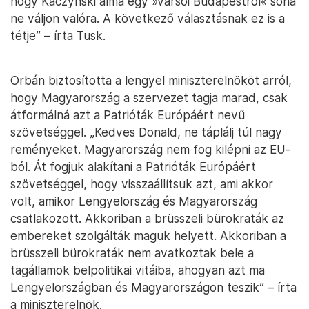
hogy Kaczyński álma egy »varsói Budapestről« soha
ne váljon valóra. A következő választásnak ez is a
tétje” – írta Tusk.
Orbán biztosította a lengyel miniszterelnököt arról,
hogy Magyarország a szervezet tagja marad, csak
átformálná azt a Patrióták Európáért nevű
szövetséggel. „Kedves Donald, ne táplálj túl nagy
reményeket. Magyarország nem fog kilépni az EU-
ból. Át fogjuk alakítani a Patrióták Európáért
szövetséggel, hogy visszaállítsuk azt, ami akkor
volt, amikor Lengyelország és Magyarország
csatlakozott. Akkoriban a brüsszeli bürokraták az
embereket szolgálták maguk helyett. Akkoriban a
brüsszeli bürokraták nem avatkoztak bele a
tagállamok belpolitikai vitáiba, ahogyan azt ma
Lengyelországban és Magyarországon teszik” – írta
a miniszterelnök.