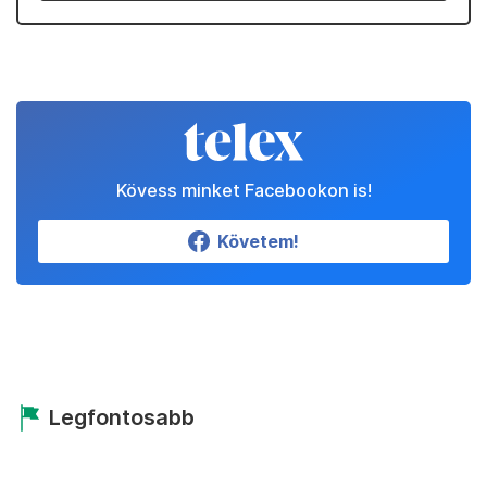
Kövess minket Facebookon is!
Követem!
Legfontosabb