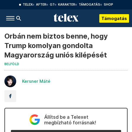
TELEX
AFTER
G7
KARAKTER
TÁMOGATÁS
SHOP
Támogatás
Orbán nem biztos benne, hogy
Trump komolyan gondolta
Magyarország uniós kilépését
BELFÖLD
Kersner Máté
Állítsd be a Telexet
megbízható forrásnak!