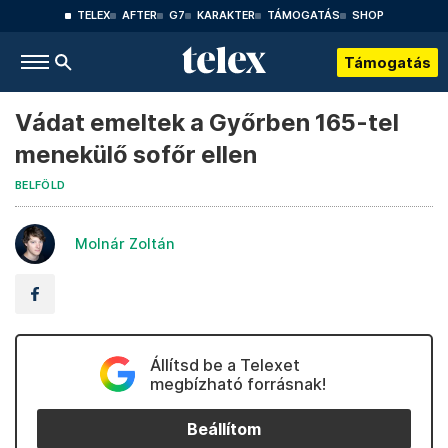
TELEX
AFTER
G7
KARAKTER
TÁMOGATÁS
SHOP
Támogatás
Vádat emeltek a Győrben 165-tel
menekülő sofőr ellen
BELFÖLD
Molnár Zoltán
Állítsd be a Telexet
megbízható forrásnak!
Beállítom