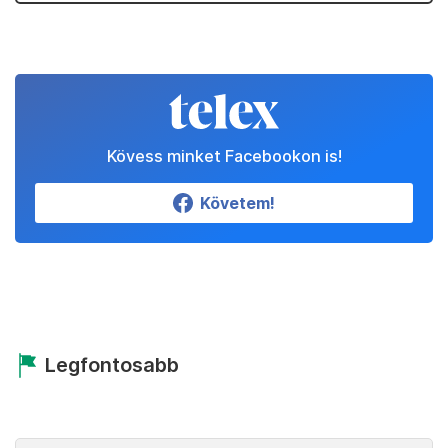
Kövess minket Facebookon is!
Követem!
Legfontosabb