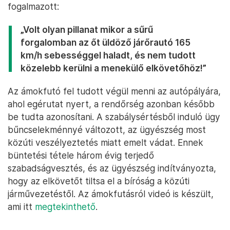
fogalmazott:
„Volt olyan pillanat mikor a sűrű
forgalomban az őt üldöző járőrautó 165
km/h sebességgel haladt, és nem tudott
közelebb kerülni a menekülő elkövetőhöz!”
Az ámokfutó fel tudott végül menni az autópályára,
ahol egérutat nyert, a rendőrség azonban később
be tudta azonosítani. A szabálysértésből induló ügy
bűncselekménnyé változott, az ügyészség most
közúti veszélyeztetés miatt emelt vádat. Ennek
büntetési tétele három évig terjedő
szabadságvesztés, és az ügyészség indítványozta,
hogy az elkövetőt tiltsa el a bíróság a közúti
járművezetéstől. Az ámokfutásról videó is készült,
ami itt
megtekinthető
.