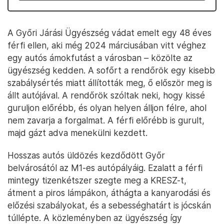
A Győri Járási Ügyészség vádat emelt egy 48 éves
férfi ellen, aki még 2024 márciusában vitt véghez
egy autós ámokfutást a városban – közölte az
ügyészség kedden. A sofőrt a rendőrök egy kisebb
szabálysértés miatt állították meg, ő először meg is
állt autójával. A rendőrök szóltak neki, hogy kissé
guruljon előrébb, és olyan helyen álljon félre, ahol
nem zavarja a forgalmat. A férfi előrébb is gurult,
majd gázt adva menekülni kezdett.
Hosszas autós üldözés kezdődött Győr
belvárosától az M1-es autópályáig. Ezalatt a férfi
mintegy tizenkétszer szegte meg a KRESZ-t,
átment a piros lámpákon, áthágta a kanyarodási és
előzési szabályokat, és a sebességhatárt is jócskán
túllépte. A közleményben az ügyészség így