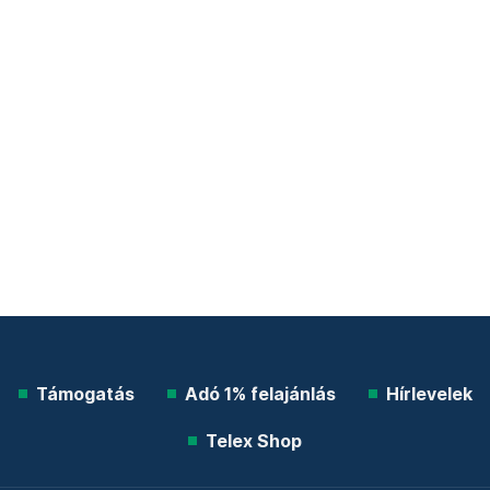
Támogatás
Adó 1% felajánlás
Hírlevelek
Telex Shop