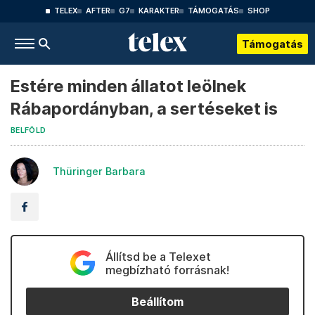
TELEX
AFTER
G7
KARAKTER
TÁMOGATÁS
SHOP
Támogatás
Estére minden állatot leölnek
Rábapordányban, a sertéseket is
BELFÖLD
Thüringer Barbara
Állítsd be a Telexet
megbízható forrásnak!
Beállítom