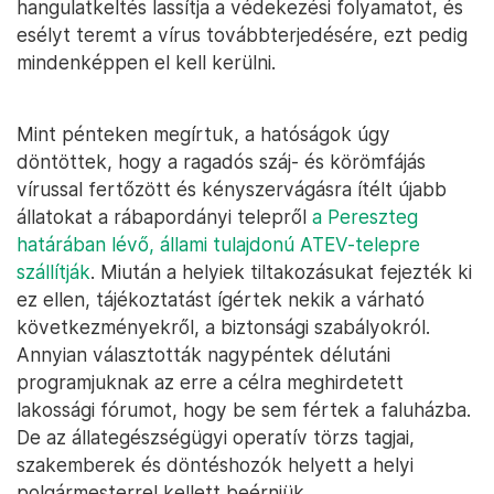
hangulatkeltés lassítja a védekezési folyamatot, és
esélyt teremt a vírus továbbterjedésére, ezt pedig
mindenképpen el kell kerülni.
Mint pénteken megírtuk, a hatóságok úgy
döntöttek, hogy a ragadós száj- és körömfájás
vírussal fertőzött és kényszervágásra ítélt újabb
állatokat a rábapordányi telepről
a Pereszteg
határában lévő, állami tulajdonú ATEV-telepre
szállítják
. Miután a helyiek tiltakozásukat fejezték ki
ez ellen, tájékoztatást ígértek nekik a várható
következményekről, a biztonsági szabályokról.
Annyian választották nagypéntek délutáni
programjuknak az erre a célra meghirdetett
lakossági fórumot, hogy be sem fértek a faluházba.
De az állategészségügyi operatív törzs tagjai,
szakemberek és döntéshozók helyett a helyi
polgármesterrel kellett beérniük.