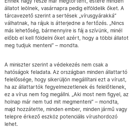
Ennek nagy része már megtörtént, estére minden
állatot leölnek, vasárnapra pedig elföldelik őket. A
tárcavezető szerint a sertések „vírusgyárakká”
válhatnak, ha rájuk is átterjedne a fertőzés. „Nincs
más lehetőség, bármennyire is fáj a szívünk, minél
előbb el kell földelni őket azért, hogy a többi állatot
meg tudjuk menteni” – mondta.
A miniszter szerint a védekezés nem csak a
hatóságok feladata. Az országban minden állattartó
felelőssége, hogy sikerüljön megállítani ezt a vírust,
ha az állattartók fegyelmezetlenek és felelőtlenek,
ez a vírus nem fog megállni. „Aki most nem figyel, az
holnap már nem tud mit megmenteni” – mondta,
majd hozzátette, minden ember, minden jármű vagy
telepre érkező eszköz potenciális vírushordozó
lehet.