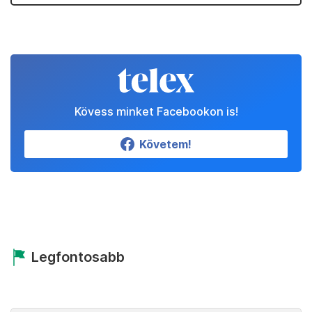
Kövess minket Facebookon is!
Követem!
Legfontosabb