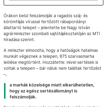
Órákon belül felszámolják a ragadós száj- és
körömfájás vírussal fertőzött rábapordányi
állattartó telepet – jelentette be Nagy István
agrárminiszter szombati sajtótájékoztatóján az MTI
híradása szerint.
A miniszter elmondta, hogy a hatóságok hatalmas
munkát végeznek a telepen, 875 szarvasmarha
leölése megtörtént. Hozzátette: mivel sertések is
voltak a telepen – bár náluk nem találtak fertőzést
–,
a marhák közelsége miatt elkerülhetetlen,
hogy az egész sertésállományt is
felszámolják.