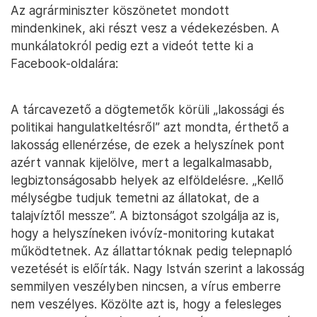
Az agrárminiszter köszönetet mondott
mindenkinek, aki részt vesz a védekezésben. A
munkálatokról pedig ezt a videót tette ki a
Facebook-oldalára:
A tárcavezető a dögtemetők körüli „lakossági és
politikai hangulatkeltésről” azt mondta, érthető a
lakosság ellenérzése, de ezek a helyszínek pont
azért vannak kijelölve, mert a legalkalmasabb,
legbiztonságosabb helyek az elföldelésre. „Kellő
mélységbe tudjuk temetni az állatokat, de a
talajvíztől messze”. A biztonságot szolgálja az is,
hogy a helyszíneken ivóvíz-monitoring kutakat
működtetnek. Az állattartóknak pedig telepnapló
vezetését is előírták. Nagy István szerint a lakosság
semmilyen veszélyben nincsen, a vírus emberre
nem veszélyes. Közölte azt is, hogy a felesleges