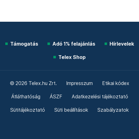
Támogatás
Adó 1% felajánlás
Hírlevelek
Telex Shop
© 2026 Telex.hu Zrt.
Impresszum
Etikai kódex
Átláthatóság
ÁSZF
Adatkezelési tájékoztató
Sütitájékoztató
Süti beállítások
Szabályzatok
Kommentelési szabályzat
Telex Sales