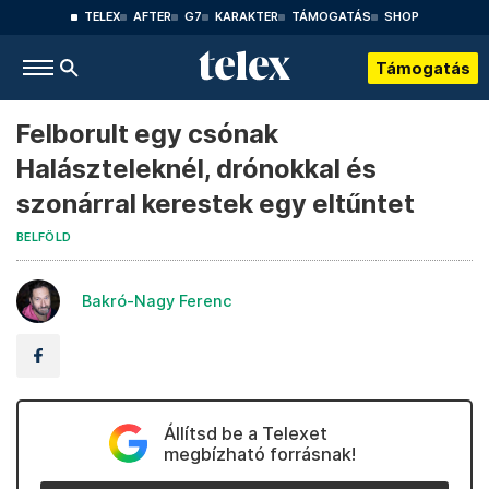
TELEX
AFTER
G7
KARAKTER
TÁMOGATÁS
SHOP
Támogatás
Felborult egy csónak
Halászteleknél, drónokkal és
szonárral kerestek egy eltűntet
BELFÖLD
Bakró-Nagy Ferenc
Állítsd be a Telexet
megbízható forrásnak!