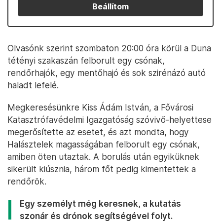
Beállítom
Olvasónk szerint szombaton 20:00 óra körül a Duna
tétényi szakaszán felborult egy csónak,
rendőrhajók, egy mentőhajó és sok szirénázó autó
haladt lefelé.
Megkeresésünkre Kiss Ádám István, a Fővárosi
Katasztrófavédelmi Igazgatóság szóvivő-helyettese
megerősítette az esetet, és azt mondta, hogy
Halásztelek magasságában felborult egy csónak,
amiben öten utaztak. A borulás után egyiküknek
sikerült kiúsznia, három főt pedig kimentettek a
rendőrök.
Egy személyt még keresnek, a kutatás
szonár és drónok segítségével folyt.