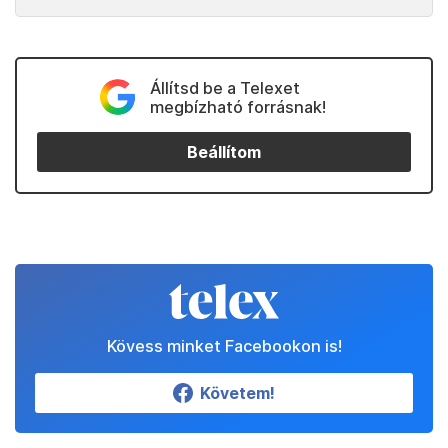
Állítsd be a Telexet
megbízható forrásnak!
Beállítom
Kövess minket Facebookon is!
Követem!