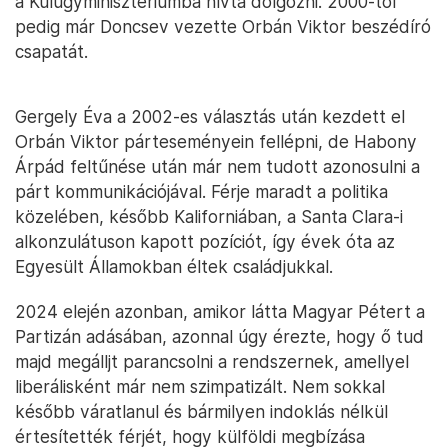
a Külügyminisztériumba hívta dolgozni. 2000-től
pedig már Doncsev vezette Orbán Viktor beszédíró
csapatát.
Gergely Éva a 2002-es választás után kezdett el
Orbán Viktor párteseményein fellépni, de Habony
Árpád feltűnése után már nem tudott azonosulni a
párt kommunikációjával. Férje maradt a politika
közelében, később Kaliforniában, a Santa Clara-i
alkonzulátuson kapott pozíciót, így évek óta az
Egyesült Államokban éltek családjukkal.
2024 elején azonban, amikor látta Magyar Pétert a
Partizán adásában, azonnal úgy érezte, hogy ő tud
majd megálljt parancsolni a rendszernek, amellyel
liberálisként már nem szimpatizált. Nem sokkal
később váratlanul és bármilyen indoklás nélkül
értesítették férjét, hogy külföldi megbízása