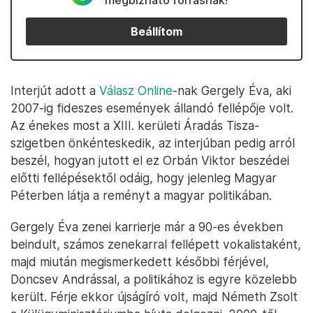
megbízható forrásnak!
Beállítom
Interjút adott a
Válasz Online
-nak Gergely Éva, aki
2007-ig fideszes események állandó fellépője volt.
Az énekes most a XIII. kerületi Áradás Tisza-
szigetben önkénteskedik, az interjúban pedig arról
beszél, hogyan jutott el ez Orbán Viktor beszédei
előtti fellépésektől odáig, hogy jelenleg Magyar
Péterben látja a reményt a magyar politikában.
Gergely Éva zenei karrierje már a 90-es években
beindult, számos zenekarral fellépett vokalistaként,
majd miután megismerkedett későbbi férjével,
Doncsev Andrással, a politikához is egyre közelebb
került. Férje ekkor újságíró volt, majd Németh Zsolt