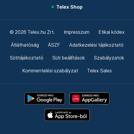
Telex Shop
© 2026 Telex.hu Zrt.
Impresszum
Etikai kódex
Átláthatóság
ÁSZF
Adatkezelési tájékoztató
Sütitájékoztató
Süti beállítások
Szabályzatok
Kommentelési szabályzat
Telex Sales