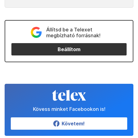
Állítsd be a Telexet
megbízható forrásnak!
Beállítom
Kövess minket Facebookon is!
Követem!