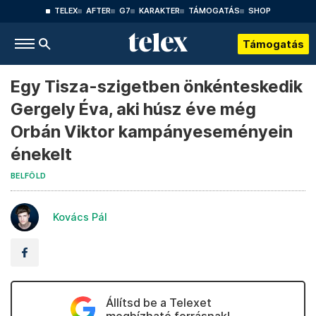
TELEX
AFTER
G7
KARAKTER
TÁMOGATÁS
SHOP
Támogatás
Egy Tisza-szigetben önkénteskedik
Gergely Éva, aki húsz éve még
Orbán Viktor kampányeseményein
énekelt
BELFÖLD
Kovács Pál
Állítsd be a Telexet