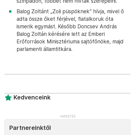
színpadon, többet nem hívták szerepelni.
Balog Zoltánt „Zoli püspöknek” hívja, mivel ő
adta össze őket férjével, fiatalkoruk óta
ismerik egymást. Később Doncsev András
Balog Zoltán kérésére lett az Emberi
Erőforrások Minisztériuma sajtófőnöke, majd
parlamenti államtitkára.
Kedvenceink
Partnereinktől