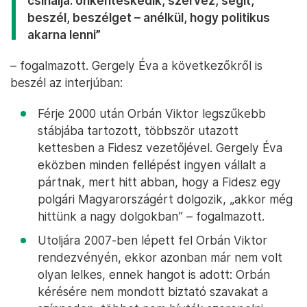
csinálja: önkénteskedik, szervez, segít,
beszél, beszélget – anélkül, hogy politikus
akarna lenni”
– fogalmazott. Gergely Éva a következőkről is
beszél az interjúban:
Férje 2000 után Orbán Viktor legszűkebb
stábjába tartozott, többször utazott
kettesben a Fidesz vezetőjével. Gergely Éva
eközben minden fellépést ingyen vállalt a
pártnak, mert hitt abban, hogy a Fidesz egy
polgári Magyarországért dolgozik, „akkor még
hittünk a nagy dolgokban” – fogalmazott.
Utoljára 2007-ben lépett fel Orbán Viktor
rendezvényén, ekkor azonban már nem volt
olyan lelkes, ennek hangot is adott: Orbán
kérésére nem mondott biztató szavakat a