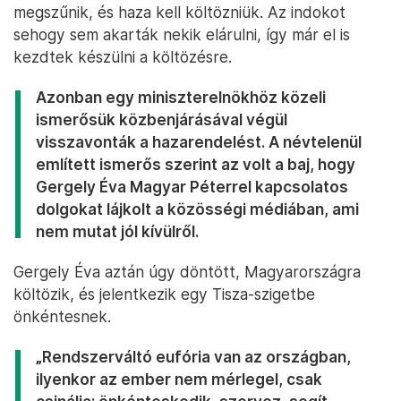
megszűnik, és haza kell költözniük. Az indokot
sehogy sem akarták nekik elárulni, így már el is
kezdtek készülni a költözésre.
Azonban egy miniszterelnökhöz közeli
ismerősük közbenjárásával végül
visszavonták a hazarendelést. A névtelenül
említett ismerős szerint az volt a baj, hogy
Gergely Éva Magyar Péterrel kapcsolatos
dolgokat lájkolt a közösségi médiában, ami
nem mutat jól kívülről.
Gergely Éva aztán úgy döntött, Magyarországra
költözik, és jelentkezik egy Tisza-szigetbe
önkéntesnek.
„Rendszerváltó eufória van az országban,
ilyenkor az ember nem mérlegel, csak