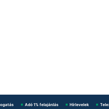
ogatás
Adó 1% felajánlás
Hírlevelek
Tele