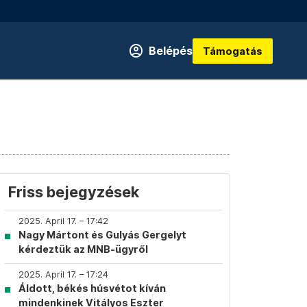
Belépés
Támogatás
Friss bejegyzések
2025. April 17. – 17:42
Nagy Mártont és Gulyás Gergelyt
kérdeztük az MNB-ügyről
2025. April 17. – 17:24
Áldott, békés húsvétot kíván
mindenkinek Vitályos Eszter