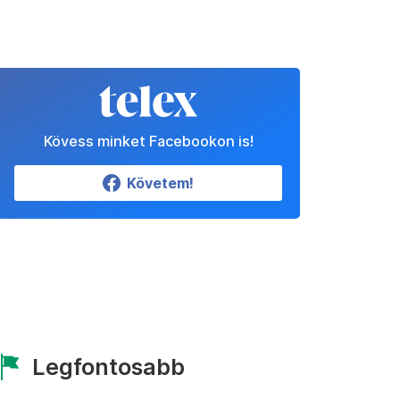
Kövess minket Facebookon is!
Követem!
Legfontosabb