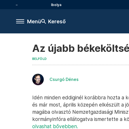
Ibolya
Menü
Kereső
Az újabb békekölts
BELFÖLD
Csurgó Dénes
Idén minden eddiginél korábbra hozta a 
és már most, április közepén elkészült a 
magába olvasztó Nemzetgazdasági Miniszt
kormányinfóra ellátogatva ismertette a kö
olvashat bővebben.