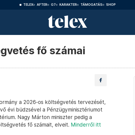
TELEX
AFTER
G7
KARAKTER
TÁMOGATÁS
SHOP
égvetés fő számai
kormány a 2026-os költségvetés tervezését,
jövő évi büdzsével a Pénzügyminisztériumot
érium. Nagy Márton miniszter pedig a
ltségvetés fő számait, elveit.
Minderről itt