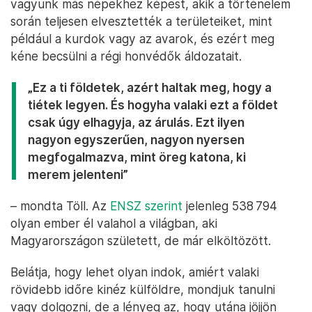
vagyunk más népekhez képest, akik a történelem
során teljesen elvesztették a területeiket, mint
például a kurdok vagy az avarok, és ezért meg
kéne becsülni a régi honvédők áldozatait.
„Ez a ti földetek, azért haltak meg, hogy a
tiétek legyen. És hogyha valaki ezt a földet
csak úgy elhagyja, az árulás. Ezt ilyen
nagyon egyszerűen, nagyon nyersen
megfogalmazva, mint öreg katona, ki
merem jelenteni”
– mondta Töll. Az
ENSZ szerint
jelenleg 538 794
olyan ember él valahol a világban, aki
Magyarországon született, de már elköltözött.
Belátja, hogy lehet olyan indok, amiért valaki
rövidebb időre kinéz külföldre, mondjuk tanulni
vagy dolgozni, de a lényeg az, hogy utána jöjjön