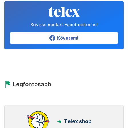
Kövess minket Facebookon is!
Követem!
Legfontosabb
Telex shop