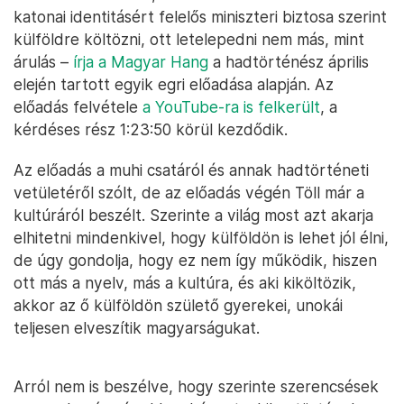
katonai identitásért felelős miniszteri biztosa szerint
külföldre költözni, ott letelepedni nem más, mint
árulás –
írja a Magyar Hang
a hadtörténész április
elején tartott egyik egri előadása alapján. Az
előadás felvétele
a YouTube-ra is felkerült
, a
kérdéses rész 1:23:50 körül kezdődik.
Az előadás a muhi csatáról és annak hadtörténeti
vetületéről szólt, de az előadás végén Töll már a
kultúráról beszélt. Szerinte a világ most azt akarja
elhitetni mindenkivel, hogy külföldön is lehet jól élni,
de úgy gondolja, hogy ez nem így működik, hiszen
ott más a nyelv, más a kultúra, és aki kiköltözik,
akkor az ő külföldön születő gyerekei, unokái
teljesen elveszítik magyarságukat.
Arról nem is beszélve, hogy szerinte szerencsések