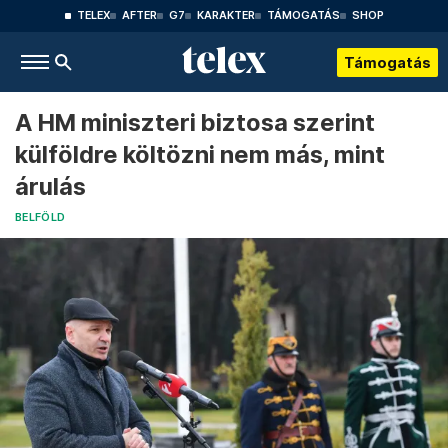
TELEX
AFTER
G7
KARAKTER
TÁMOGATÁS
SHOP
Támogatás
A HM miniszteri biztosa szerint
külföldre költözni nem más, mint
árulás
BELFÖLD