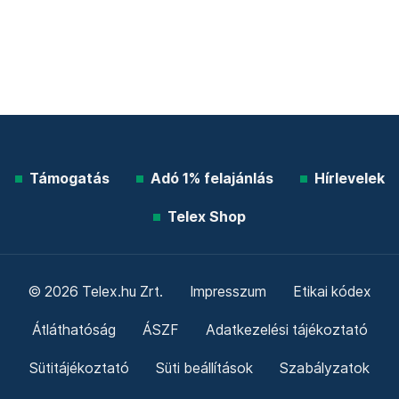
Támogatás
Adó 1% felajánlás
Hírlevelek
Telex Shop
© 2026 Telex.hu Zrt.
Impresszum
Etikai kódex
Átláthatóság
ÁSZF
Adatkezelési tájékoztató
Sütitájékoztató
Süti beállítások
Szabályzatok