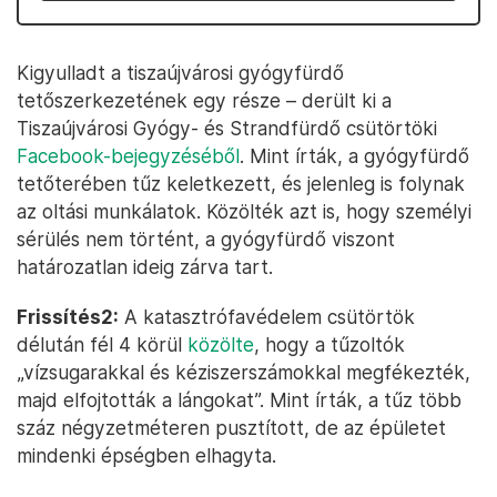
Kigyulladt a tiszaújvárosi gyógyfürdő
tetőszerkezetének egy része – derült ki a
Tiszaújvárosi Gyógy- és Strandfürdő csütörtöki
Facebook-bejegyzéséből
. Mint írták, a gyógyfürdő
tetőterében tűz keletkezett, és jelenleg is folynak
az oltási munkálatok. Közölték azt is, hogy személyi
sérülés nem történt, a gyógyfürdő viszont
határozatlan ideig zárva tart.
Frissítés2:
A katasztrófavédelem csütörtök
délután fél 4 körül
közölte
, hogy a tűzoltók
„vízsugarakkal és kéziszerszámokkal megfékezték,
majd elfojtották a lángokat”. Mint írták, a tűz több
száz négyzetméteren pusztított, de az épületet
mindenki épségben elhagyta.