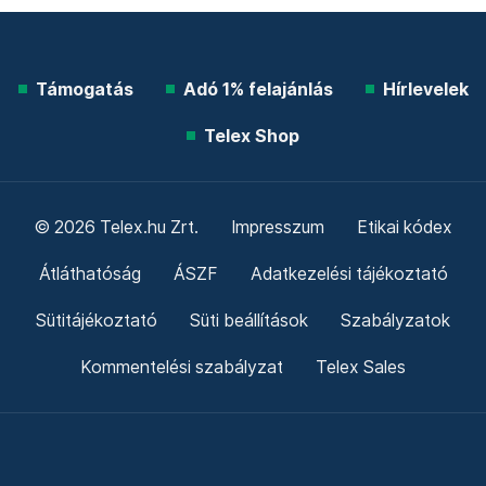
Támogatás
Adó 1% felajánlás
Hírlevelek
Telex Shop
© 2026 Telex.hu Zrt.
Impresszum
Etikai kódex
Átláthatóság
ÁSZF
Adatkezelési tájékoztató
Sütitájékoztató
Süti beállítások
Szabályzatok
Kommentelési szabályzat
Telex Sales