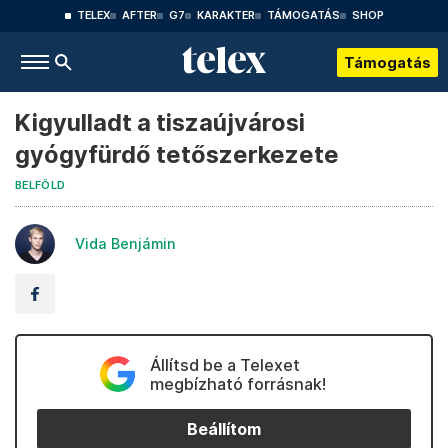
TELEX
AFTER
G7
KARAKTER
TÁMOGATÁS
SHOP
Támogatás
Kigyulladt a tiszaújvárosi
gyógyfürdő tetőszerkezete
BELFÖLD
Vida Benjámin
Állítsd be a Telexet
megbízható forrásnak!
Beállítom