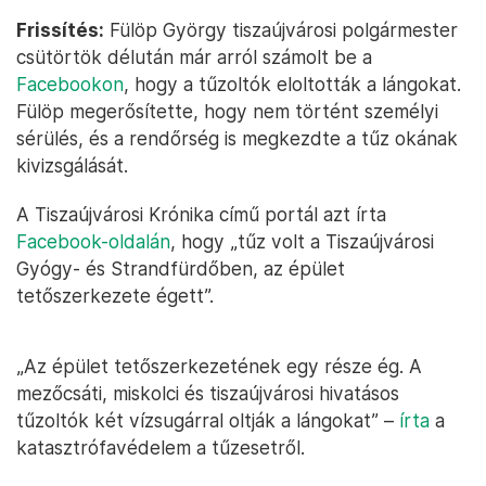
Frissítés:
Fülöp György tiszaújvárosi polgármester
csütörtök délután már arról számolt be a
Facebookon
, hogy a tűzoltók eloltották a lángokat.
Fülöp megerősítette, hogy nem történt személyi
sérülés, és a rendőrség is megkezdte a tűz okának
kivizsgálását.
A Tiszaújvárosi Krónika című portál azt írta
Facebook-oldalán
, hogy „tűz volt a Tiszaújvárosi
Gyógy- és Strandfürdőben, az épület
tetőszerkezete égett”.
„Az épület tetőszerkezetének egy része ég. A
mezőcsáti, miskolci és tiszaújvárosi hivatásos
tűzoltók két vízsugárral oltják a lángokat” –
írta
a
katasztrófavédelem a tűzesetről.