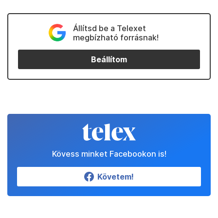
Állítsd be a Telexet
megbízható forrásnak!
Beállítom
Kövess minket Facebookon is!
Követem!