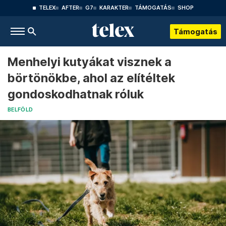
TELEX
AFTER
G7
KARAKTER
TÁMOGATÁS
SHOP
Támogatás
Menhelyi kutyákat visznek a
börtönökbe, ahol az elítéltek
gondoskodhatnak róluk
BELFÖLD