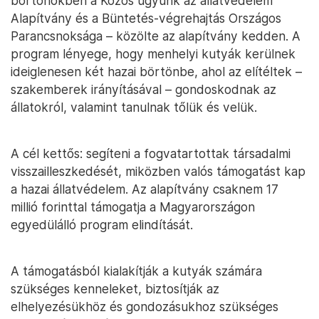
börtönökben a Közös ügyünk az állatvédelem
Alapítvány és a Büntetés-végrehajtás Országos
Parancsnoksága – közölte az alapítvány kedden. A
program lényege, hogy menhelyi kutyák kerülnek
ideiglenesen két hazai börtönbe, ahol az elítéltek –
szakemberek irányításával – gondoskodnak az
állatokról, valamint tanulnak tőlük és velük.
A cél kettős: segíteni a fogvatartottak társadalmi
visszailleszkedését, miközben valós támogatást kap
a hazai állatvédelem. Az alapítvány csaknem 17
millió forinttal támogatja a Magyarországon
egyedülálló program elindítását.
A támogatásból kialakítják a kutyák számára
szükséges kenneleket, biztosítják az
elhelyezésükhöz és gondozásukhoz szükséges