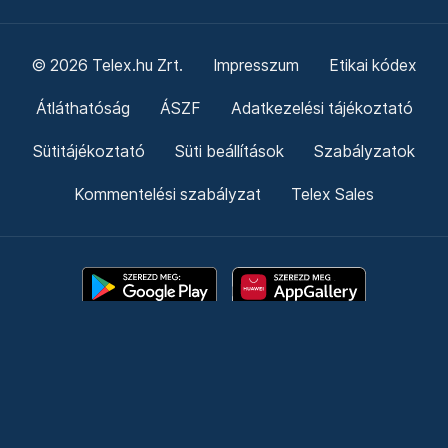
© 2026 Telex.hu Zrt.
Impresszum
Etikai kódex
Átláthatóság
ÁSZF
Adatkezelési tájékoztató
Sütitájékoztató
Süti beállítások
Szabályzatok
Kommentelési szabályzat
Telex Sales