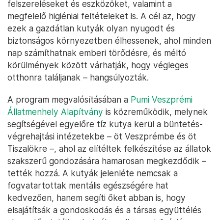
felszereléseket és eszközöket, valamint a
megfelelő higiéniai feltételeket is. A cél az, hogy
ezek a gazdátlan kutyák olyan nyugodt és
biztonságos környezetben élhessenek, ahol minden
nap számíthatnak emberi törődésre, és méltó
körülmények között várhatják, hogy végleges
otthonra találjanak – hangsúlyozták.
A program megvalósításában a
Pumi Veszprémi
Állatmenhely Alapítvány
is közreműködik, melynek
segítségével egyelőre tíz kutya kerül a büntetés-
végrehajtási intézetekbe – öt Veszprémbe és öt
Tiszalökre –, ahol az elítéltek felkészítése az állatok
szakszerű gondozására hamarosan megkezdődik –
tették hozzá. A kutyák jelenléte nemcsak a
fogvatartottak mentális egészségére hat
kedvezően, hanem segíti őket abban is, hogy
elsajátítsák a gondoskodás és a társas együttélés