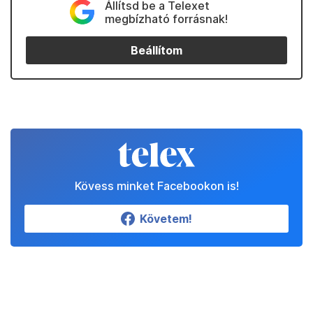
Állítsd be a Telexet
megbízható forrásnak!
Beállítom
Kövess minket Facebookon is!
Követem!