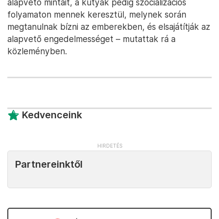
alapvető mintáit, a kutyák pedig szocializációs
folyamaton mennek keresztül, melynek során
megtanulnak bízni az emberekben, és elsajátítják az
alapvető engedelmességet – mutattak rá a
közleményben.
Kedvenceink
Partnereinktől