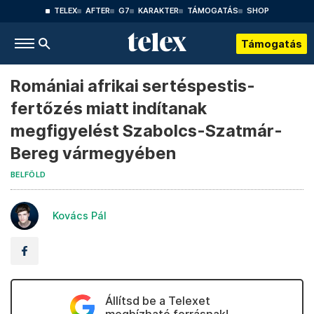
TELEX
AFTER
G7
KARAKTER
TÁMOGATÁS
SHOP
Támogatás
Romániai afrikai sertéspestis-
fertőzés miatt indítanak
megfigyelést Szabolcs-Szatmár-
Bereg vármegyében
BELFÖLD
Kovács Pál
Állítsd be a Telexet