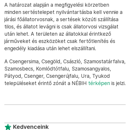
A határozat alapján a megfigyelési körzetben
minden sertéstelepet nyilvántartásba kell vennie a
járási főállatorvosnak, a sertések közúti szállítása
tilos, és állatot levágni is csak állatorvosi vizsgálat
után lehet. A területen az állatokkal érintkező
járműveket és eszközöket csak fertőtlenítés és
engedély kiadása után lehet elszállítani.
A Csengersima, Csegöld, Császló, Szamostatárfalva,
Szamosbecs, Komlódtótfalu, Szamosangyalos,
Pátyod, Csenger, Csengerújfalu, Ura, Tyukod
településeket érintő zónát a NÉBIH
térképen
is jelzi.
Kedvenceink