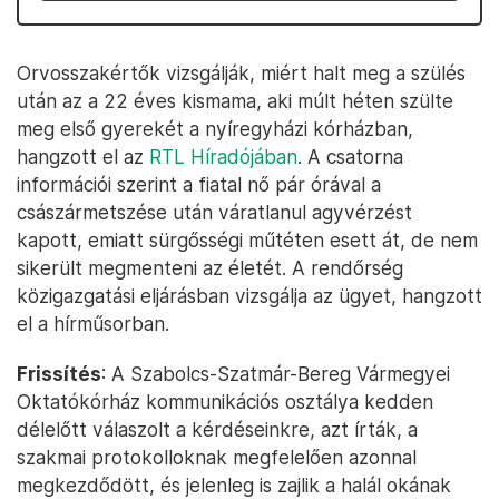
Orvosszakértők vizsgálják, miért halt meg a szülés
után az a 22 éves kismama, aki múlt héten szülte
meg első gyerekét a nyíregyházi kórházban,
hangzott el az
RTL Híradójában
. A csatorna
információi szerint a fiatal nő pár órával a
császármetszése után váratlanul agyvérzést
kapott, emiatt sürgősségi műtéten esett át, de nem
sikerült megmenteni az életét. A rendőrség
közigazgatási eljárásban vizsgálja az ügyet, hangzott
el a hírműsorban.
Frissítés
: A Szabolcs-Szatmár-Bereg Vármegyei
Oktatókórház kommunikációs osztálya kedden
délelőtt válaszolt a kérdéseinkre, azt írták, a
szakmai protokolloknak megfelelően azonnal
megkezdődött, és jelenleg is zajlik a halál okának