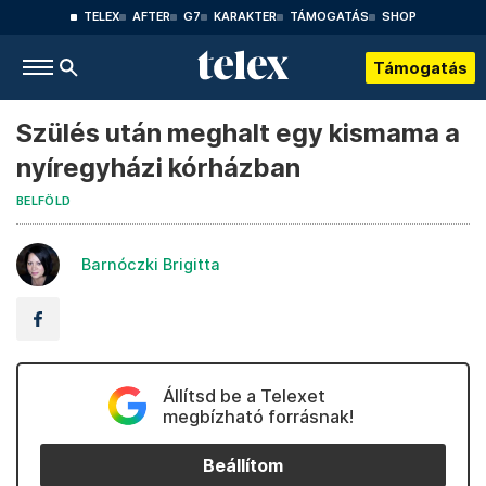
TELEX
AFTER
G7
KARAKTER
TÁMOGATÁS
SHOP
Támogatás
Szülés után meghalt egy kismama a
nyíregyházi kórházban
BELFÖLD
Barnóczki Brigitta
Állítsd be a Telexet
megbízható forrásnak!
Beállítom