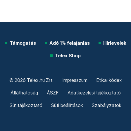
Támogatás
Adó 1% felajánlás
Hírlevelek
Telex Shop
© 2026 Telex.hu Zrt.
Impresszum
Etikai kódex
Átláthatóság
ÁSZF
Adatkezelési tájékoztató
Sütitájékoztató
Süti beállítások
Szabályzatok
Kommentelési szabályzat
Telex Sales