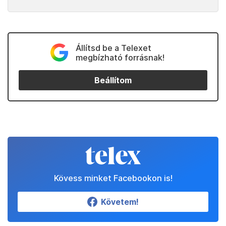
Állítsd be a Telexet
megbízható forrásnak!
Beállítom
Kövess minket Facebookon is!
Követem!