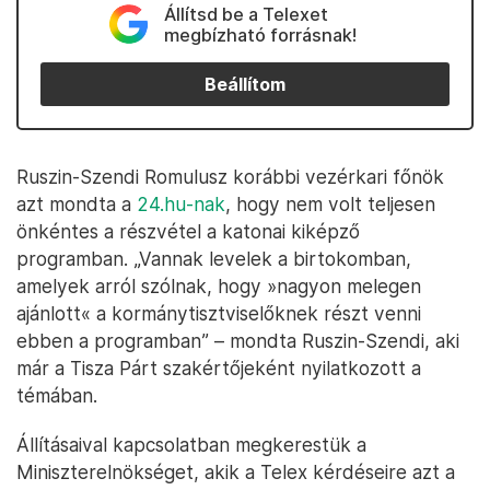
Állítsd be a Telexet
megbízható forrásnak!
Beállítom
Ruszin-Szendi Romulusz korábbi vezérkari főnök
azt mondta a
24.hu-nak
, hogy nem volt teljesen
önkéntes a részvétel a katonai kiképző
programban. „Vannak levelek a birtokomban,
amelyek arról szólnak, hogy »nagyon melegen
ajánlott« a kormánytisztviselőknek részt venni
ebben a programban” – mondta Ruszin-Szendi, aki
már a Tisza Párt szakértőjeként nyilatkozott a
témában.
Állításaival kapcsolatban megkerestük a
Miniszterelnökséget, akik a Telex kérdéseire azt a