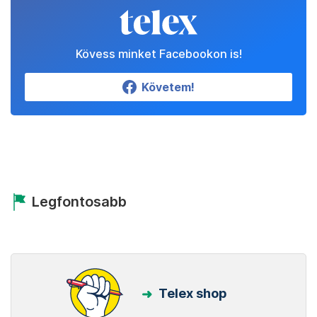
Kövess minket Facebookon is!
Követem!
Legfontosabb
Telex shop