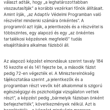
választ adták, hogy „a leghatározottabban
visszautasítják” a korábbi vezérkari főnök állításait.
Amint írják, „az Adaptív Védelmi Programban való
részvétel mindenki számára önkéntes”. A
programról azt írják, a jelentkezés és a részvétel is
többszintes, egy alapozó és egy „az önkéntes
tartalékosi képzésnek megfelelő” tudás
elsajátítására alkalmas fázisból áll.
Az alapozó képzést elmondásuk szerint tavaly 184
fő kezdte el és 141 fejezte be, a második fázist
pedig 72-en végezték el. A Miniszterelnökség
tájékoztatása szerint „a jelentkezők és a
programban részt vevők két alkalommal is szigorú
egészségügyi és pszichológiai vizsgálaton vettek
részt”, a képzést pedig „bármelyik fázisban önként
befejezhették”, következmények nélkül. Azt is