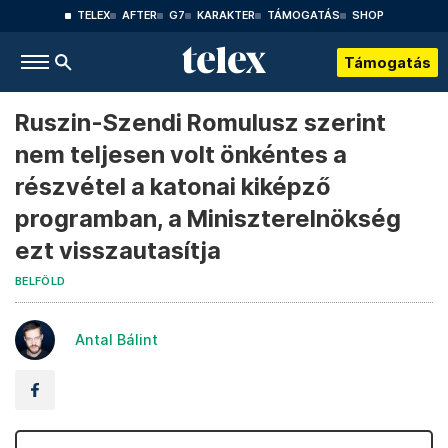
TELEX
AFTER
G7
KARAKTER
TÁMOGATÁS
SHOP
Támogatás
Ruszin-Szendi Romulusz szerint
nem teljesen volt önkéntes a
részvétel a katonai kiképző
programban, a Miniszterelnökség
ezt visszautasítja
BELFÖLD
Antal Bálint