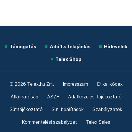
Támogatás
Adó 1% felajánlás
Hírlevelek
Telex Shop
© 2026 Telex.hu Zrt.
Impresszum
Etikai kódex
Átláthatóság
ÁSZF
Adatkezelési tájékoztató
Sütitájékoztató
Süti beállítások
Szabályzatok
Kommentelési szabályzat
Telex Sales