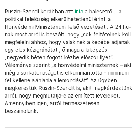
Ruszin-Szendi korábban azt
írta
a balesetről, „a
politikai felelősség elkerülhetetlenül érinti a
Honvédelmi Minisztérium felső vezetését”. A 24.hu-
nak most arról is beszélt, hogy „sok feltételnek kell
megfelelni ahhoz, hogy valakinek a kezébe adjanak
egy éles kézigránátot”, ő maga a kiképzés
„negyedik héten fogott kézbe először ilyet”.
Véleménye szerint „a honvédelmi miniszternek – aki
még a sorkatonaságot is elkummantotta – minimum
fel kellene ajánlania a lemondását”. Az ügyben
megkerestük Ruszin-Szendit is, akit megkérdeztünk
arról, hogy megmutatja-e az említett leveleket.
Amennyiben igen, arról természetesen
beszámolunk.