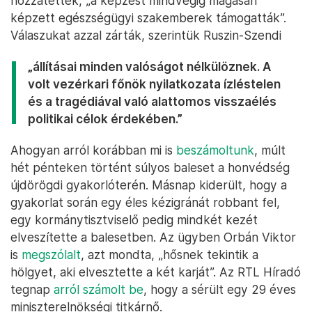
hozzátették, „a képzést mindvégig magasan
képzett egészségügyi szakemberek támogatták”.
Válaszukat azzal zárták, szerintük Ruszin-Szendi
„állításai minden valóságot nélkülöznek. A
volt vezérkari főnök nyilatkozata ízléstelen
és a tragédiával való alattomos visszaélés
politikai célok érdekében.”
Ahogyan arról korábban mi is
beszámoltunk
, múlt
hét pénteken történt súlyos baleset a honvédség
újdörögdi gyakorlóterén. Másnap kiderült, hogy a
gyakorlat során egy éles kézigránát robbant fel,
egy kormánytisztviselő pedig mindkét kezét
elveszítette a balesetben. Az ügyben Orbán Viktor
is
megszólalt
, azt mondta, „hősnek tekintik a
hölgyet, aki elvesztette a két karját”. Az RTL Híradó
tegnap
arról számolt be
, hogy a sérült egy 29 éves
miniszterelnökségi titkárnő.