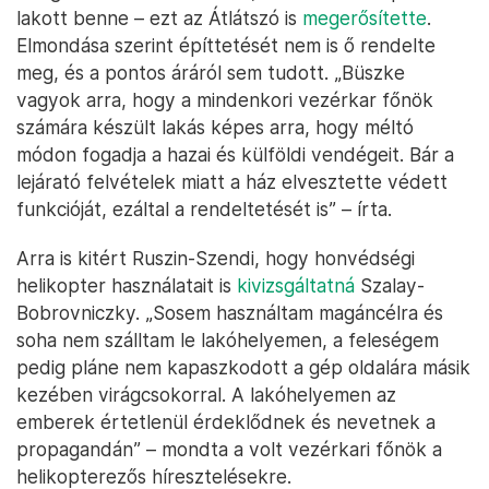
lakott benne – ezt az Átlátszó is
megerősítette
.
Elmondása szerint építtetését nem is ő rendelte
meg, és a pontos áráról sem tudott. „Büszke
vagyok arra, hogy a mindenkori vezérkar főnök
számára készült lakás képes arra, hogy méltó
módon fogadja a hazai és külföldi vendégeit. Bár a
lejárató felvételek miatt a ház elvesztette védett
funkcióját, ezáltal a rendeltetését is” – írta.
Arra is kitért Ruszin-Szendi, hogy honvédségi
helikopter használatait is
kivizsgáltatná
Szalay-
Bobrovniczky. „Sosem használtam magáncélra és
soha nem szálltam le lakóhelyemen, a feleségem
pedig pláne nem kapaszkodott a gép oldalára másik
kezében virágcsokorral. A lakóhelyemen az
emberek értetlenül érdeklődnek és nevetnek a
propagandán” – mondta a volt vezérkari főnök a
helikopterezős híresztelésekre.