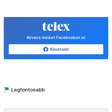
Kövess minket Facebookon is!
Követem!
Legfontosabb