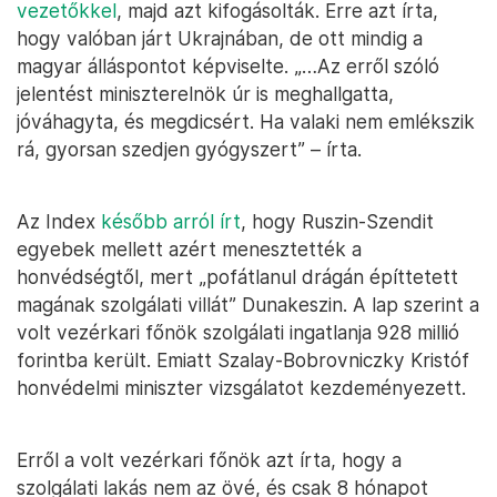
vezetőkkel
, majd azt kifogásolták. Erre azt írta,
hogy valóban járt Ukrajnában, de ott mindig a
magyar álláspontot képviselte. „…Az erről szóló
jelentést miniszterelnök úr is meghallgatta,
jóváhagyta, és megdicsért. Ha valaki nem emlékszik
rá, gyorsan szedjen gyógyszert” – írta.
Az Index
később arról írt
, hogy Ruszin-Szendit
egyebek mellett azért menesztették a
honvédségtől, mert „pofátlanul drágán építtetett
magának szolgálati villát” Dunakeszin. A lap szerint a
volt vezérkari főnök szolgálati ingatlanja 928 millió
forintba került. Emiatt Szalay-Bobrovniczky Kristóf
honvédelmi miniszter vizsgálatot kezdeményezett.
Erről a volt vezérkari főnök azt írta, hogy a
szolgálati lakás nem az övé, és csak 8 hónapot