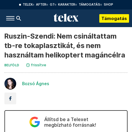
TELEX
AFTER
G7
KARAKTER
TÁMOGATÁS
SHOP
Támogatás
Ruszin-Szendi: Nem csináltattam
tb-re tokaplasztikát, és nem
használtam helikoptert magáncélra
frissítve
BELFÖLD
Bozsó Ágnes
Állítsd be a Telexet
megbízható forrásnak!