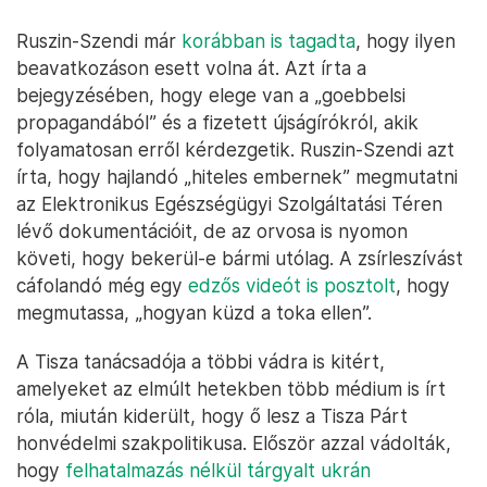
Ruszin-Szendi már
korábban is tagadta
, hogy ilyen
beavatkozáson esett volna át. Azt írta a
bejegyzésében, hogy elege van a „goebbelsi
propagandából” és a fizetett újságírókról, akik
folyamatosan erről kérdezgetik. Ruszin-Szendi azt
írta, hogy hajlandó „hiteles embernek” megmutatni
az Elektronikus Egészségügyi Szolgáltatási Téren
lévő dokumentációit, de az orvosa is nyomon
követi, hogy bekerül-e bármi utólag. A zsírleszívást
cáfolandó még egy
edzős videót is posztolt
, hogy
megmutassa, „hogyan küzd a toka ellen”.
A Tisza tanácsadója a többi vádra is kitért,
amelyeket az elmúlt hetekben több médium is írt
róla, miután kiderült, hogy ő lesz a Tisza Párt
honvédelmi szakpolitikusa. Először azzal vádolták,
hogy
felhatalmazás nélkül tárgyalt ukrán