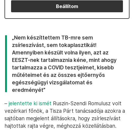
Beállítom
„Nem készíttettem TB-mre sem
zsírleszívást, sem tokaplasztikát!
Amennyiben készült volna ilyen, azt az
EESZT-nek tartalmaznia kéne, mint ahogy
tartalmazza a COVID tesztjeimet, kisebb
műtéteimet és az összes ejtőernyős
egészségügyi vizsgálatomat és
eredményét”
–
jelentette ki ismét
Ruszin-Szendi Romulusz volt
vezérkari főnök, a Tisza Párt tanácsadója azokra a
sajtóban megjelent állításokra, hogy zsírleszívást
hajtottak rajta végre, méghozzá közellátásban.