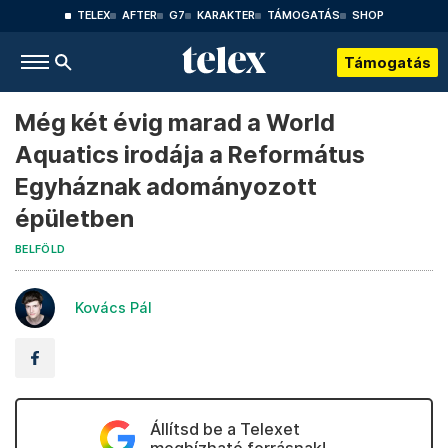
TELEX
AFTER
G7
KARAKTER
TÁMOGATÁS
SHOP
Támogatás
Még két évig marad a World
Aquatics irodája a Református
Egyháznak adományozott
épületben
BELFÖLD
Kovács Pál
Állítsd be a Telexet