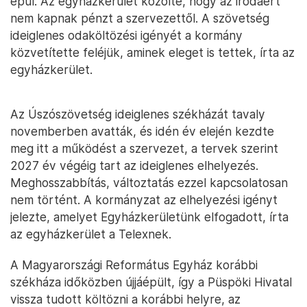
épül. Az egyházkerület közölte, hogy az irodáért
nem kapnak pénzt a szervezettől. A szövetség
ideiglenes odaköltözési igényét a kormány
közvetítette feléjük, aminek eleget is tettek, írta az
egyházkerület.
Az Úszószövetség ideiglenes székházát tavaly
novemberben avatták, és idén év elején kezdte
meg itt a működést a szervezet, a tervek szerint
2027 év végéig tart az ideiglenes elhelyezés.
Meghosszabbítás, változtatás ezzel kapcsolatosan
nem történt. A kormányzat az elhelyezési igényt
jelezte, amelyet Egyházkerületünk elfogadott, írta
az egyházkerület a Telexnek.
A Magyarországi Református Egyház korábbi
székháza időközben újjáépült, így a Püspöki Hivatal
vissza tudott költözni a korábbi helyre, az