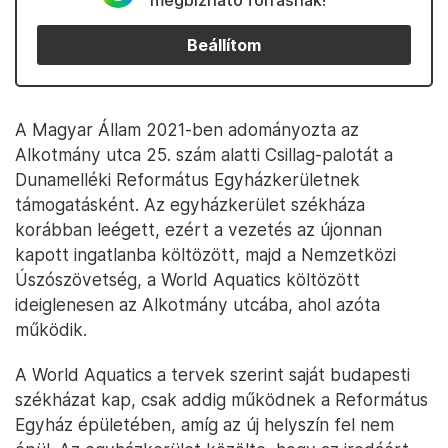
megbízható forrásnak!
Beállítom
A Magyar Állam 2021-ben adományozta az
Alkotmány utca 25. szám alatti Csillag-palotát a
Dunamelléki Református Egyházkerületnek
támogatásként. Az egyházkerület székháza
korábban leégett, ezért a vezetés az újonnan
kapott ingatlanba költözött, majd a Nemzetközi
Úszószövetség, a World Aquatics költözött
ideiglenesen az Alkotmány utcába, ahol azóta
működik.
A World Aquatics a tervek szerint saját budapesti
székházat kap, csak addig működnek a Református
Egyház épületében, amíg az új helyszín fel nem