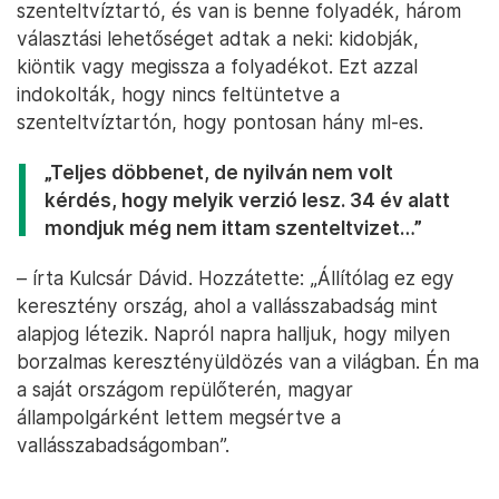
szenteltvíztartó, és van is benne folyadék, három
választási lehetőséget adtak a neki: kidobják,
kiöntik vagy megissza a folyadékot. Ezt azzal
indokolták, hogy nincs feltüntetve a
szenteltvíztartón, hogy pontosan hány ml-es.
„Teljes döbbenet, de nyilván nem volt
kérdés, hogy melyik verzió lesz. 34 év alatt
mondjuk még nem ittam szenteltvizet…”
– írta Kulcsár Dávid. Hozzátette: „Állítólag ez egy
keresztény ország, ahol a vallásszabadság mint
alapjog létezik. Napról napra halljuk, hogy milyen
borzalmas keresztényüldözés van a világban. Én ma
a saját országom repülőterén, magyar
állampolgárként lettem megsértve a
vallásszabadságomban”.