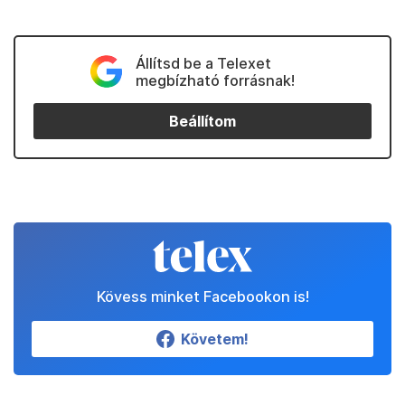
Állítsd be a Telexet
megbízható forrásnak!
Beállítom
Kövess minket Facebookon is!
Követem!