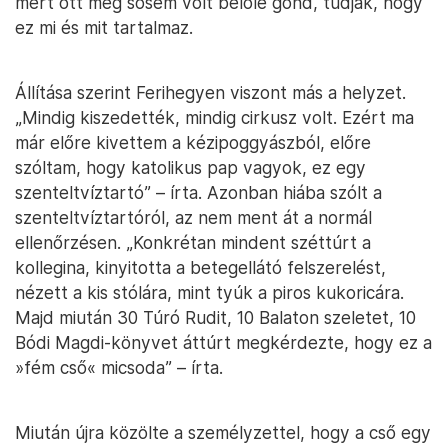
mert ott még sosem volt belőle gond, tudják, hogy
ez mi és mit tartalmaz.
Állítása szerint Ferihegyen viszont más a helyzet.
„Mindig kiszedették, mindig cirkusz volt. Ezért ma
már előre kivettem a kézipoggyászból, előre
szóltam, hogy katolikus pap vagyok, ez egy
szenteltvíztartó” – írta. Azonban hiába szólt a
szenteltvíztartóról, az nem ment át a normál
ellenőrzésen. „Konkrétan mindent széttúrt a
kollegina, kinyitotta a betegellátó felszerelést,
nézett a kis stólára, mint tyúk a piros kukoricára.
Majd miután 30 Túró Rudit, 10 Balaton szeletet, 10
Bódi Magdi-könyvet áttúrt megkérdezte, hogy ez a
»fém cső« micsoda” – írta.
Miután újra közölte a személyzettel, hogy a cső egy