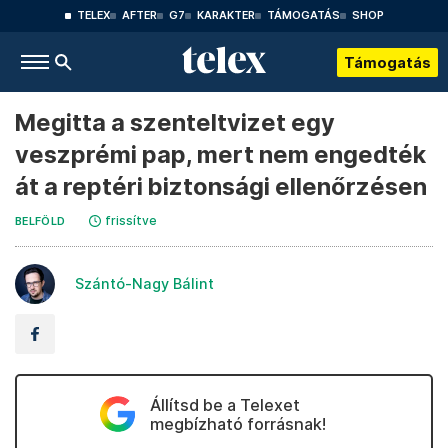
TELEX
AFTER
G7
KARAKTER
TÁMOGATÁS
SHOP
Támogatás
Megitta a szenteltvizet egy
veszprémi pap, mert nem engedték
át a reptéri biztonsági ellenőrzésen
frissítve
BELFÖLD
Szántó-Nagy Bálint
Állítsd be a Telexet
megbízható forrásnak!