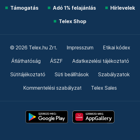
Támogatás
Adó 1% felajánlás
Hírlevelek
Telex Shop
© 2026 Telex.hu Zrt.
Impresszum
Etikai kódex
Átláthatóság
ÁSZF
Adatkezelési tájékoztató
Sütitájékoztató
Süti beállítások
Szabályzatok
Kommentelési szabályzat
Telex Sales