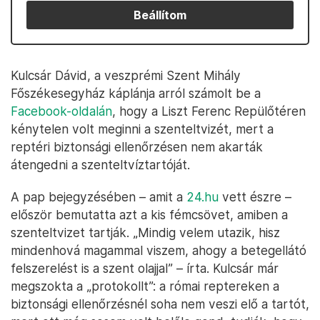
Beállítom
Kulcsár Dávid, a veszprémi Szent Mihály
Főszékesegyház káplánja arról számolt be a
Facebook-oldalán
, hogy a Liszt Ferenc Repülőtéren
kénytelen volt meginni a szenteltvizét, mert a
reptéri biztonsági ellenőrzésen nem akarták
átengedni a szenteltvíztartóját.
A pap bejegyzésében – amit a
24.hu
vett észre –
először bemutatta azt a kis fémcsövet, amiben a
szenteltvizet tartják. „Mindig velem utazik, hisz
mindenhová magammal viszem, ahogy a betegellátó
felszerelést is a szent olajjal” – írta. Kulcsár már
megszokta a „protokollt”: a római reptereken a
biztonsági ellenőrzésnél soha nem veszi elő a tartót,