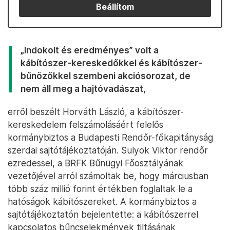
Beállítom
„Indokolt és eredményes” volt a
kábítószer-kereskedőkkel és kábítószer-
bűnözőkkel szembeni akciósorozat, de
nem áll meg a hajtóvadászat,
erről beszélt Horváth László, a kábítószer-
kereskedelem felszámolásáért felelős
kormánybiztos a Budapesti Rendőr-főkapitányság
szerdai sajtótájékoztatóján. Sulyok Viktor rendőr
ezredessel, a BRFK Bűnügyi Főosztályának
vezetőjével arról számoltak be, hogy márciusban
több száz millió forint értékben foglaltak le a
hatóságok kábítószereket. A kormánybiztos a
sajtótájékoztatón bejelentette: a kábítószerrel
kapcsolatos bűncselekmények tiltásának