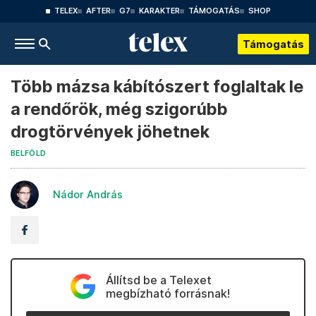
TELEX
AFTER
G7
KARAKTER
TÁMOGATÁS
SHOP
Támogatás
Több mázsa kábítószert foglaltak le
a rendőrök, még szigorúbb
drogtörvények jöhetnek
BELFÖLD
Nádor András
Állítsd be a Telexet
megbízható forrásnak!