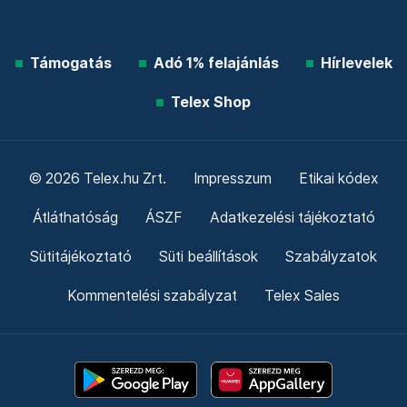
Támogatás
Adó 1% felajánlás
Hírlevelek
Telex Shop
© 2026 Telex.hu Zrt.
Impresszum
Etikai kódex
Átláthatóság
ÁSZF
Adatkezelési tájékoztató
Sütitájékoztató
Süti beállítások
Szabályzatok
Kommentelési szabályzat
Telex Sales