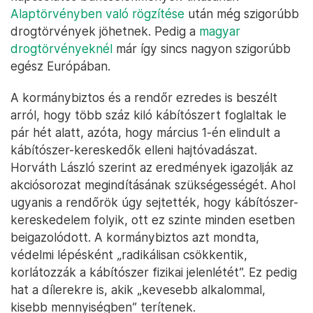
Alaptörvényben való rögzítése
után még szigorúbb
drogtörvények jöhetnek. Pedig a
magyar
drogtörvényeknél
már így sincs nagyon szigorúbb
egész Európában.
A kormánybiztos és a rendőr ezredes is beszélt
arról, hogy több száz kiló kábítószert foglaltak le
pár hét alatt, azóta, hogy március 1-én elindult a
kábítószer-kereskedők elleni hajtóvadászat.
Horváth László szerint az eredmények igazolják az
akciósorozat megindításának szükségességét. Ahol
ugyanis a rendőrök úgy sejtették, hogy kábítószer-
kereskedelem folyik, ott ez szinte minden esetben
beigazolódott. A kormánybiztos azt mondta,
védelmi lépésként „radikálisan csökkentik,
korlátozzák a kábítószer fizikai jelenlétét”. Ez pedig
hat a dílerekre is, akik „kevesebb alkalommal,
kisebb mennyiségben” terítenek.