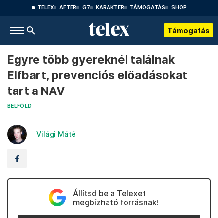
TELEX
AFTER
G7
KARAKTER
TÁMOGATÁS
SHOP
Támogatás
Egyre több gyereknél találnak
Elfbart, prevenciós előadásokat
tart a NAV
BELFÖLD
Világi Máté
Állítsd be a Telexet
megbízható forrásnak!