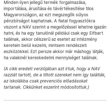
Minden ilyen jellegű termék forgalmazása,
importálása, árusítása és távértékesítése tilos
Magyarországon, az ezt megszegők súlyos
pénzbírságot kaphatnak. A fiatal fogyasztókra
viszont a NAV szerint a megelőzéssel lehetne igazán
hatni, és ha egy tanulónál például csak egy Elfbart
találnak, akkor célszerű az esetet az intézmény
keretein belül kezelni, mintsem rendészeti
eszközökkel. Ezt persze akkor már máshogy látják,
ha valakinél kereskedelmi mennyiséget találnak.
(A cikk eredeti verziójában azt írtuk, hogy a NAV
razziát tartott, de a tiltott szereket nem így találták,
az iskolákba csak prevenciós előadásokat
tartanak. Cikkünket eszerint módosítottuk.)