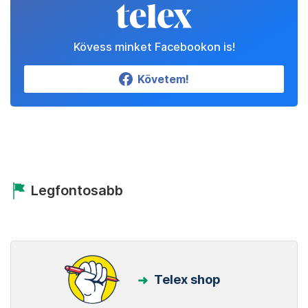
Kövess minket Facebookon is!
Követem!
Legfontosabb
Telex shop