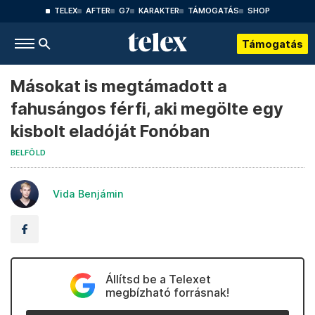
TELEX
AFTER
G7
KARAKTER
TÁMOGATÁS
SHOP
Támogatás
Másokat is megtámadott a
fahusángos férfi, aki megölte egy
kisbolt eladóját Fonóban
BELFÖLD
Vida Benjámin
Állítsd be a Telexet
megbízható forrásnak!