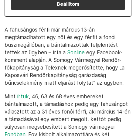
Beállítom
A fahusángos férfi már március 13-án
megtámadhatott egy nőt és egy férfit a fonói
buszmegállóban, a bántalmazottak feljelentést
tettek az ügyben – írta a
Sonline
egy Facebook-
komment alapján. A Somogy Vármegyei Rendőr-
főkapitányság a Telexnek megerősítette, hogy „a
Kaposvári Rendőrkapitányság garázdaság
bűncselekmény miatt eljárást folytat” az ügyben.
Mint
írtuk
, 46, 63 és 68 éves embereket
bántalmazott, a támadáshoz pedig egy fahusángot
választott az a 31 éves fonói férfi, aki március 14-én
a támadásával egy embert megölt, kettőt pedig
súlyosan megsebesített a Somogy vármegyei
Fonóban
. Egy kisbolt alkalmazottjára és két