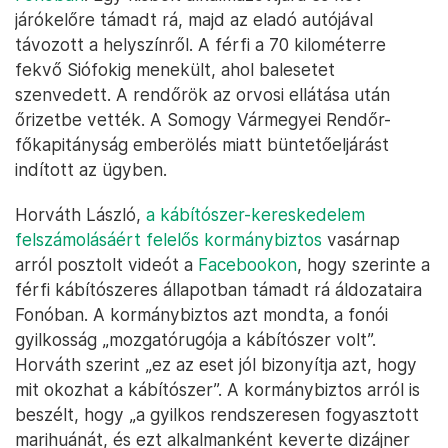
járókelőre támadt rá, majd az eladó autójával
távozott a helyszínről. A férfi a 70 kilométerre
fekvő Siófokig menekült, ahol balesetet
szenvedett. A rendőrök az orvosi ellátása után
őrizetbe vették. A Somogy Vármegyei Rendőr-
főkapitányság emberölés miatt büntetőeljárást
indított az ügyben.
Horváth László,
a kábítószer-kereskedelem
felszámolásáért felelős kormánybiztos
vasárnap
arról posztolt videót a
Facebookon
, hogy szerinte a
férfi kábítószeres állapotban támadt rá áldozataira
Fonóban. A kormánybiztos azt mondta, a fonói
gyilkosság „mozgatórugója a kábítószer volt”.
Horváth szerint „ez az eset jól bizonyítja azt, hogy
mit okozhat a kábítószer”. A kormánybiztos arról is
beszélt, hogy „a gyilkos rendszeresen fogyasztott
marihuánát, és ezt alkalmanként keverte dizájner