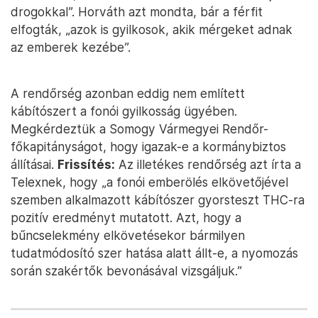
drogokkal”. Horváth azt mondta, bár a férfit
elfogták, „azok is gyilkosok, akik mérgeket adnak
az emberek kezébe”.
A rendőrség azonban eddig nem említett
kábítószert a fonói gyilkosság ügyében.
Megkérdeztük a Somogy Vármegyei Rendőr-
főkapitányságot, hogy igazak-e a kormánybiztos
állításai.
Frissítés:
Az illetékes rendőrség azt írta a
Telexnek, hogy „a fonói emberölés elkövetőjével
szemben alkalmazott kábítószer gyorsteszt THC-ra
pozitív eredményt mutatott. Azt, hogy a
bűncselekmény elkövetésekor bármilyen
tudatmódosító szer hatása alatt állt-e, a nyomozás
során szakértők bevonásával vizsgáljuk.”