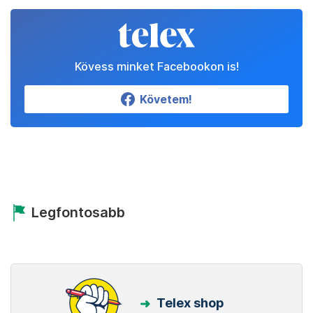
Kövess minket Facebookon is!
Követem!
Legfontosabb
Telex shop