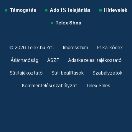
Támogatás
Adó 1% felajánlás
Hírlevelek
Telex Shop
© 2026 Telex.hu Zrt.
Impresszum
Etikai kódex
Átláthatóság
ÁSZF
Adatkezelési tájékoztató
Sütitájékoztató
Süti beállítások
Szabályzatok
Kommentelési szabályzat
Telex Sales