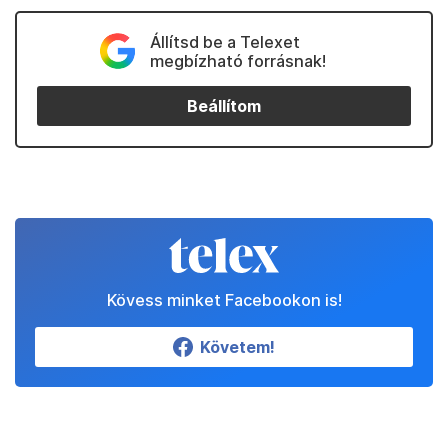
Állítsd be a Telexet
megbízható forrásnak!
Beállítom
Kövess minket Facebookon is!
Követem!