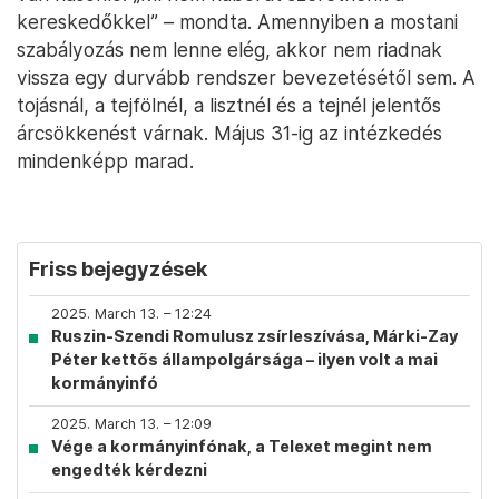
kereskedőkkel” – mondta. Amennyiben a mostani
szabályozás nem lenne elég, akkor nem riadnak
vissza egy durvább rendszer bevezetésétől sem. A
tojásnál, a tejfölnél, a lisztnél és a tejnél jelentős
árcsökkenést várnak. Május 31-ig az intézkedés
mindenképp marad.
Friss bejegyzések
2025. March 13. – 12:24
Ruszin-Szendi Romulusz zsírleszívása, Márki-Zay
Péter kettős állampolgársága – ilyen volt a mai
kormányinfó
2025. March 13. – 12:09
Vége a kormányinfónak, a Telexet megint nem
engedték kérdezni