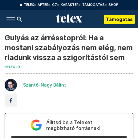
TELEX
AFTER
G7
KARAKTER
TÁMOGATÁS
SHOP
Támogatás
Gulyás az árrésstopról: Ha a
mostani szabályozás nem elég, nem
riadunk vissza a szigorítástól sem
BELFÖLD
Szántó-Nagy Bálint
Állítsd be a Telexet
megbízható forrásnak!