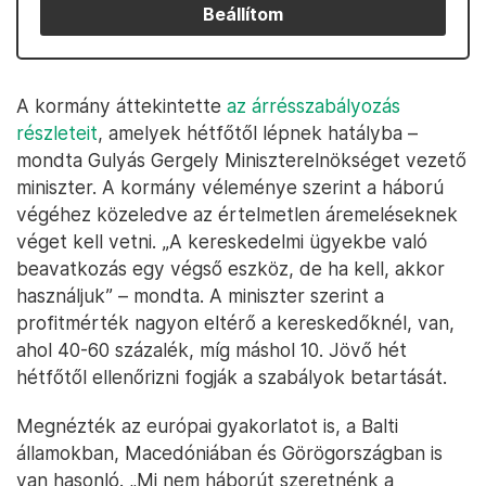
Beállítom
A kormány áttekintette
az árrésszabályozás
részleteit
, amelyek hétfőtől lépnek hatályba –
mondta Gulyás Gergely Miniszterelnökséget vezető
miniszter. A kormány véleménye szerint a háború
végéhez közeledve az értelmetlen áremeléseknek
véget kell vetni. „A kereskedelmi ügyekbe való
beavatkozás egy végső eszköz, de ha kell, akkor
használjuk” – mondta. A miniszter szerint a
profitmérték nagyon eltérő a kereskedőknél, van,
ahol 40-60 százalék, míg máshol 10. Jövő hét
hétfőtől ellenőrizni fogják a szabályok betartását.
Megnézték az európai gyakorlatot is, a Balti
államokban, Macedóniában és Görögországban is
van hasonló. „Mi nem háborút szeretnénk a